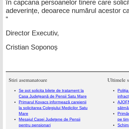
în capcana persoanelor tinere care solici
adeverințe, deoarece numărul acestor ca
“
Director Executiv,
Cristian Soponoș
Stiri asemanatoare
Ultimele s
Se pot solicita bilete de tratament la
Poliți
Casa Județeană de Pensii Satu Mare
infrac
Primarul Kovacs informează careienii
AJOFM
la solicitarea Colegiului Medicilor Satu
sătmăr
Mare
Primăr
Mesajul Casei Judeţene de Pensii
pe ti
pentru pensionari
Schim