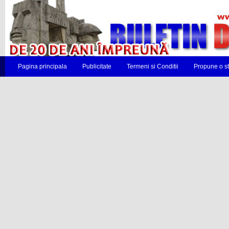
Pagina principala
Publicitate
Termeni si Conditii
Propune o st