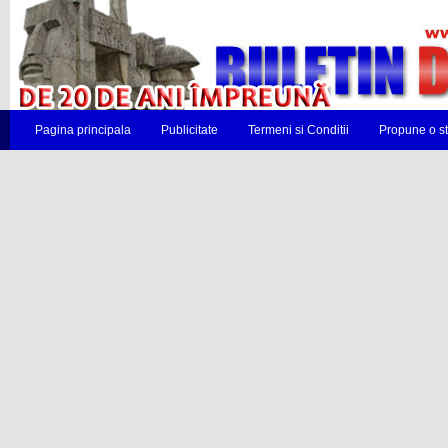
Pagina principala
Publicitate
Termeni si Conditii
Propune o st