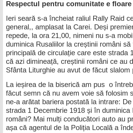
Respectul pentru comunitate e floare 
Ieri seară s-a încheiat raliul Rally Raid c
general,, amplasat la Carei. Deși premier
repede, la ora 21,00, nimeni nu s-a mobi
duminica Rusaliilor la creștinii români să 
principală de circulație care este strad
că azi dimineață, creștinii români ce au do
Sfânta Liturghie au avut de făcut slalom p
La ieșirea de la biserică am pus o între
făcut semn că nu avem voie să folosim 
ne-a arătat bariera postată la intrare: De 
strada 1 Decembrie 1918 și în duminica Ru
români? Mai mulți conducători auto au pr
așa că agentul de la Poliția Locală a înd