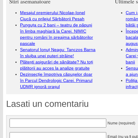
Stiri asemanatoare
Ultimele s
Mesajul premierului Nicolae-Ionel
Cum i-
Ciucă cu prilejul Sărbătorii Pesah
români
Punguța cu 2 bani – teatru de păpuși
bătăi 
în limba maghiară la Carei. NIMIC
Încep
pentru români în preajma sărbătorilor
bacala
pascale
augus
Senatorul Ionuț Neagu: Tanczos Barna
Admini
în slujba unei puteri străine!
Carei 
Plătești asigurări de sănătate? Nu toți
banii
plătitorii au acces la analize gratuite
Sensul
Dezinsecție împotriva căpușelor doar
a ajun
în Parcul Dendrologic Carei. Primarul
Poliți
UDMR ignoră orașul
infrac
Lasati un comentariu
Nume (required)
Email (nu va fi pub