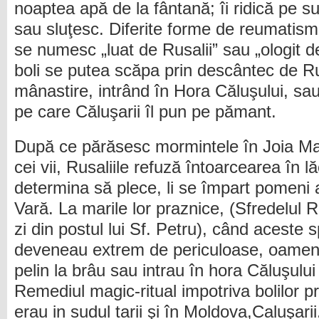
noaptea apă de la fântană; îi ridică pe su
sau sluţesc. Diferite forme de reumatism
se numesc „luat de Rusalii” sau „ologit d
boli se putea scăpa prin descântec de Rusa
mânastire, intrând în Hora Căluşului, sa
pe care Căluşarii îl pun pe pămant.
După ce părăsesc mormintele în Joia Mar
cei vii, Rusaliile refuză întoarcearea în lă
determina să plece, li se împart pomeni
Vară. La marile lor praznice, (Sfredelul Ru
zi din postul lui Sf. Petru), când aceste sp
deveneau extrem de periculoase, oamenii
pelin la brâu sau intrau în hora Căluşului 
Remediul magic-ritual impotriva bolilor p
erau in sudul tarii şi în Moldova,Caluşarii