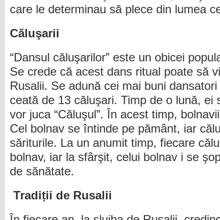
care le determinau să plece din lumea cel
Căluşarii
“Dansul căluşarilor” este un obicei popula
Se crede că acest dans ritual poate să v
Rusalii. Se adună cei mai buni dansatori 
ceată de 13 căluşari. Timp de o lună, ei
vor juca “Căluşul”. În acest timp, bolnavi
Cel bolnav se întinde pe pământ, iar călu
săriturile. La un anumit timp, fiecare căl
bolnav, iar la sfârşit, celui bolnav i se ş
de sănătate.
Tradiții de Rusalii
În fiecare an, la slujba de Rusalii, credinc