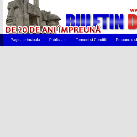
Pagina principala
Publicitate
Termeni si Conditii
Propune o st