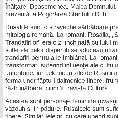
Înălțare. Deasemenea, Maica Domnului, 
prezentă la Pogorârea Sfântului Duh.
Rusaliile sunt o straveche sărbătoare pre
mitologia romană. La romani, Rosalia, „
Trandafirilor” era o zi închinată cultului m
sufletele celor dispăruţi se aduceau ofra
trandafiri pentru a le îmblânzi. La romani
transformat, suferind influenţe ale cultului
autohtone, iar cele nouă zile de Rosalii a
forma unor făpturi daimonice tinere, fru
răzbunătoare, citim în revista Cultura.
Acestea sunt personaje feminine (cvasi)m
văzduh şi în pădure. Rusalcele sunt sufl
tinere. Similar Ielelor, cu care uneori su