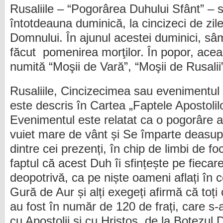
Rusaliile – “Pogorârea Duhului Sfânt” – 
întotdeauna duminică, la cincizeci de zil
Domnului. În ajunul acestei duminici, sâ
făcut pomenirea morţilor. În popor, ace
numită “Moşii de Vară”, “Moşii de Rusalii”
Rusaliile, Cincizecimea sau evenimentul 
este descris în Cartea „Faptele Apostolilo
Evenimentul este relatat ca o pogorâre a
vuiet mare de vânt și Se împarte deasupr
dintre cei prezenți, în chip de limbi de f
faptul că acest Duh îi sfințește pe fiecare
deopotrivă, ca pe niște oameni aflați în
Gură de Aur și alți exegeți afirmă că toți c
au fost în număr de 120 de frați, care s
cu Apostolii și cu Hristos, de la Botezul