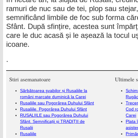
ramuri de nuc sau de tei, plop sau stejar
semnificând limbile de foc sub forma că
Sfânt. După sfințire, acestea sunt împărți
care le duc acasă și le așează la tocul uși
icoane.
.
Stiri asemanatoare
Ultimele s
Sărbătoarea şvabilor și Rusaliile la
Schim
români marcate duminică la Carei
Rugăc
Rusaliile sau Pogorârea Duhului Sfânt
Trecer
Rusaliile. Pogorârea Duhului Sfânt
Cod r
RUSALIILE sau Pogorârea Duhului
Carei
Sfânt. Semnificații și TRADIȚII de
Plata 
Rusalii
asiste
Rusaliile
Primăr