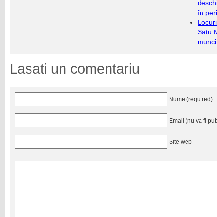
deschi
în per
Locuri
Satu 
munci
Lasati un comentariu
Nume (required)
Email (nu va fi pub
Site web