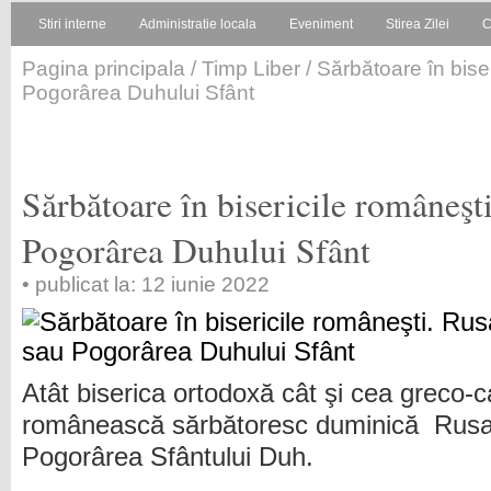
Stiri interne
Administratie locala
Eveniment
Stirea Zilei
C
Pagina principala
/
Timp Liber
/ Sărbătoare în biser
Pogorârea Duhului Sfânt
Sărbătoare în bisericile româneşti
Pogorârea Duhului Sfânt
• publicat la: 12 iunie 2022
Atât biserica ortodoxă cât şi cea greco-c
românească sărbătoresc duminică Rusal
Pogorârea Sfântului Duh.