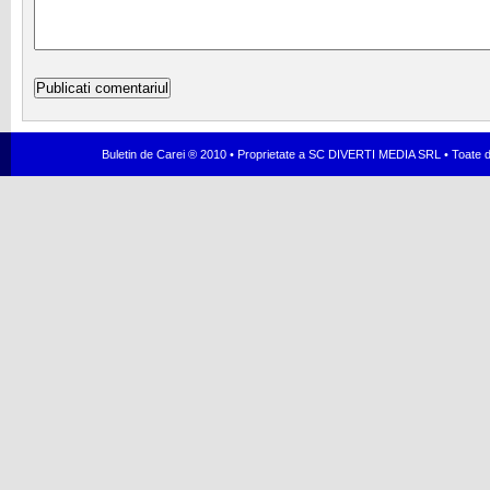
Buletin de Carei ® 2010 • Proprietate a SC DIVERTI MEDIA SRL • Toate dr