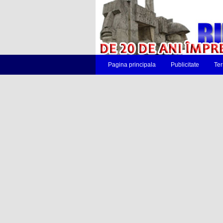
Pagina principala
Publicitate
Ter