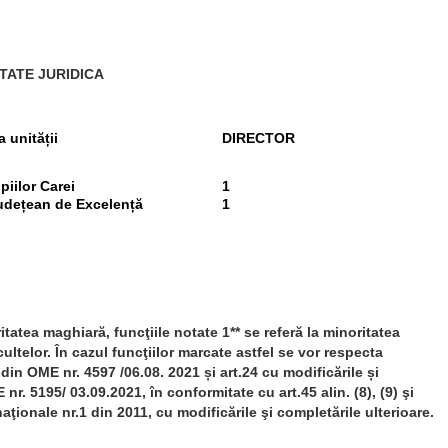
TATE JURIDICA
 unității
DIRECTOR
piilor Carei
1
udețean de Excelență
1
itatea maghiară, funcţiile notate 1**
se referă la
minoritatea
cultelor. În cazul funcţiilor marcate astfel se vor respecta
 din
OME nr. 4597 /06.08. 2021 și art.24 cu modificările și
E nr. 5195/ 03.09.2021, în conformitate cu
art.45 alin. (8), (9) şi
naţionale nr.1 din 2011, cu modificările şi completările ulterioare.