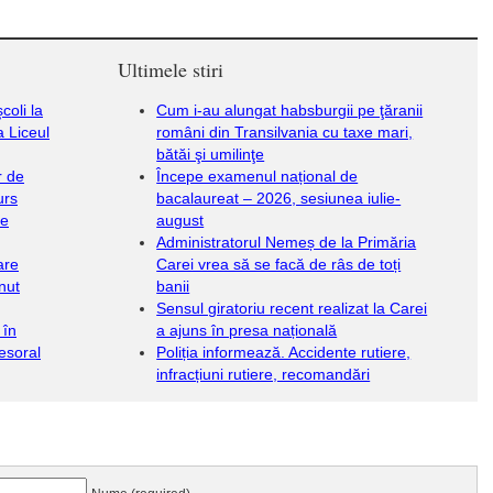
Ultimele stiri
coli la
Cum i-au alungat habsburgii pe ţăranii
a Liceul
români din Transilvania cu taxe mari,
bătăi şi umilinţe
r de
Începe examenul național de
urs
bacalaureat – 2026, sesiunea iulie-
de
august
Administratorul Nemeș de la Primăria
are
Carei vrea să se facă de râs de toți
inut
banii
Sensul giratoriu recent realizat la Carei
 în
a ajuns în presa națională
fesoral
Poliția informează. Accidente rutiere,
infracțiuni rutiere, recomandări