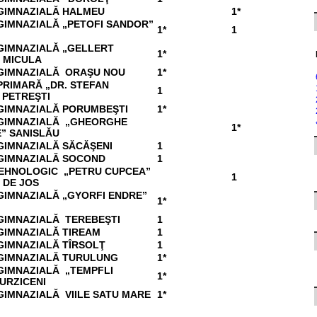
GIMNAZIALĂ HALMEU
1*
GIMNAZIALĂ „PETOFI SANDOR”
1*
1
GIMNAZIALĂ „GELLERT
1*
 MICULA
GIMNAZIALĂ ORAŞU NOU
1*
PRIMARĂ „DR. STEFAN
1
 PETREŞTI
GIMNAZIALĂ PORUMBEŞTI
1*
GIMNAZIALĂ „GHEORGHE
1*
” SANISLĂU
GIMNAZIALĂ SĂCĂŞENI
1
GIMNAZIALĂ SOCOND
1
TEHNOLOGIC „PETRU CUPCEA”
1
 DE JOS
GIMNAZIALĂ „GYORFI ENDRE”
1*
GIMNAZIALĂ TEREBEŞTI
1
GIMNAZIALĂ TIREAM
1
GIMNAZIALĂ TÎRSOLŢ
1
GIMNAZIALĂ TURULUNG
1*
GIMNAZIALĂ „TEMPFLI
1*
URZICENI
GIMNAZIALĂ VIILE SATU MARE
1*