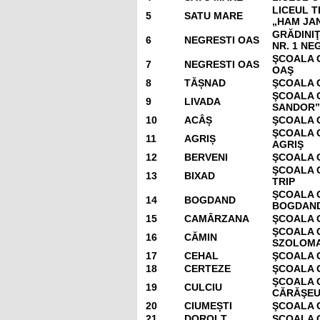
LICEUL 
5
SATU MARE
„HAM JA
GRĂDINI
6
NEGRESTI OAS
NR. 1 NE
ŞCOALA 
7
NEGRESTI OAS
OAŞ
8
TĂȘNAD
ŞCOALA 
ŞCOALA 
9
LIVADA
SANDOR”
10
ACÂȘ
ŞCOALA 
ŞCOALA 
11
AGRIȘ
AGRIŞ
12
BERVENI
ŞCOALA 
ŞCOALA 
13
BIXAD
TRIP
ŞCOALA 
14
BOGDAND
BOGDAN
15
CAMÂRZANA
ŞCOALA 
ŞCOALA 
16
CĂMIN
SZOLOMA
17
CEHAL
ŞCOALA 
18
CERTEZE
ŞCOALA 
ŞCOALA 
19
CULCIU
CĂRĂŞE
20
CIUMEȘTI
ŞCOALA 
21
DOROLȚ
ŞCOALA 