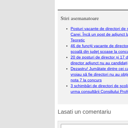
Stiri asemanatoare
Posturi vacante de directori de ş
Carei. Încă un post de adjunct l
Teoretic
46 de funcții vacante de directo
şcoală din judeţ scoase la conc
20 de posturi de director și 17 
director adjunct nu au candidați
Dezastru! Jumătate dintre cei c
vroiau să fie directori nu au obț
nota 7 la concurs
3 schimbări de directori de şcoli
urma consultării Consiliului Pro
Lasati un comentariu