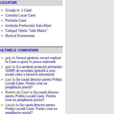
LEGATURI
Scoala nr. 1 Carei
Consiliul Local Carei
Primaria Carei
Institutia Prefectului Satu-Mare
Colegiul Tehnic "Iuliu Maniu"
Muzică Evenimente
ULTIMELE COMENTARII
gelu
la
Sensul giratoriu recent realizat
la Carei a ajuns în presa națională
gelu
la
S-a amânat proiectul primarului
UDMR de acordare gratuită a unui
imobil către o biserică adventistă
Laci
la
Se caută director pentru Poliția
Locală Carei. Pentru cine se
pregătește postul?
Buletin de Carei
la
Se caută director
pentru Poliția Locală Carei. Pentru
cine se pregătește postul?
Laszlo
la
Se caută director pentru
Poliția Locală Carei. Pentru cine se
pregătește postul?