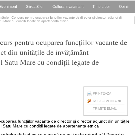
Eveniment
Stirea Zilei
Cultura Invatamant
Timp Liber
Opinii
mânilor. Concurs pentru ocuparea funcţiilor vacante de director şi director adjunct din
atu Mare cu condiții legate de apartenența etnică
curs pentru ocuparea funcţiilor vacante de
nct din unităţile de învăţământ
ul Satu Mare cu condiții legate de
PRINTEAZA
RSS COMENTARII
TRIMITE EMAIL
cadrelor didactice se pare că nu mai este prioritară! Degeaba