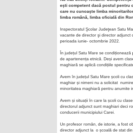
ești competent dacă postul pentru car
care nu cunoaște limba minoritarilor.
limba română, limba oficială din R
Inspectoratul Şcolar Judeţean Satu Ma
vacante de director şi director adjunct 
perioada iunie- octombrie 2022.
În județul Satu Mare se condiționează p
de apartenența etnică. Deși avem clase
maghiară se aplică condițiile specifica
Avem în județul Satu Mare școli cu cla
maghiar și nimeni nu a solicitat numire
minoritatea maghiară pentru anumite ins
Avem și situații în care la școli cu cla
directorul adjunct sunt maghiari deci ro
conducerii municipiului Carei.
Un profesor român, de istorie, a fost 
director adjunct la o școală de stat di