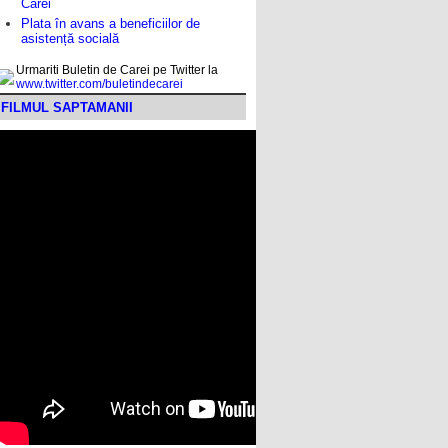
Carei
Plata în avans a beneficiilor de
asistență socială
Urmariti Buletin de Carei pe Twitter la
www.twitter.com/buletindecarei
FILMUL SAPTAMANII