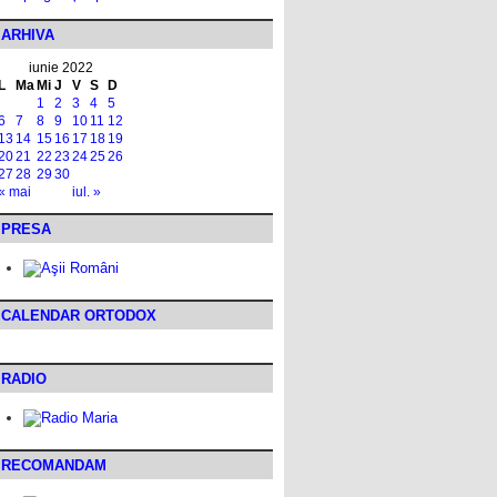
ARHIVA
iunie 2022
L
Ma
Mi
J
V
S
D
1
2
3
4
5
6
7
8
9
10
11
12
13
14
15
16
17
18
19
20
21
22
23
24
25
26
27
28
29
30
« mai
iul. »
PRESA
CALENDAR ORTODOX
RADIO
RECOMANDAM