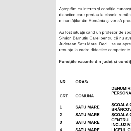
Așteptăm cu interes și condiția cunoaște
didactice care predau la clasele român
minorităților din România și vor să pre
Au fost situații când un profesor de sp
Simion Bărnuțiu Carei pentru că nu avea
Județean Satu Mare. Deci…se va aprec
renunța la cadre didactice competente 
Funcțiile vacante din județ și condiți
NR.
ORAS/
DENUMIRE
PERSONA
CRT.
COMUNA
ŞCOALA 
1
SATU MARE
BRÂNCO
2
SATU MARE
ŞCOALA 
CENTRUL
3
SATU MARE
INCLUZIV
4
SATU MARE
LICEUL 