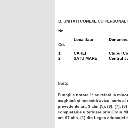
B. UNITATI CONEXE CU PERSONALI
Nr.
Localitate
Denumirea
Crt.
1
CAREI
Clubul Co
2
SATU MARE
Centrul J
Notă:
Funcţiile notate 1* se referă la
minor
maghiară şi necesită avizul scris al 
prevederile art. 3 alin.(5), (6), (7), (8)
completările ulterioare prin Ordin M
art. 97 alin. (1) din Legea educaţiei 