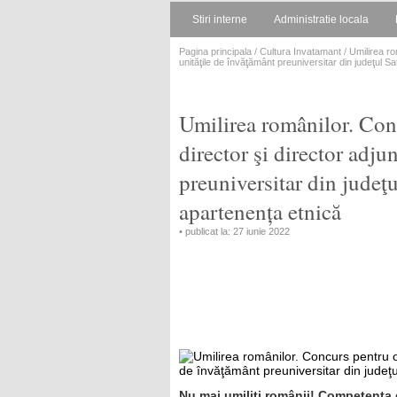
Stiri interne
Administratie locala
Pagina principala
/
Cultura Invatamant
/ Umilirea ro
unităţile de învăţământ preuniversitar din judeţul S
Umilirea românilor. Con
director şi director adju
preuniversitar din judeţ
apartenența etnică
• publicat la: 27 iunie 2022
Nu mai umiliți românii! Competența 