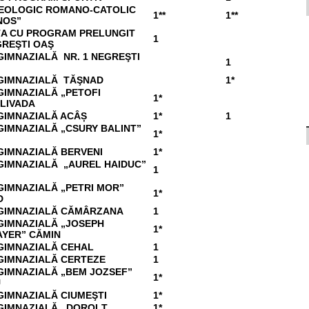
TEOLOGIC ROMANO-CATOLIC
1**
1**
NOS”
ŢA CU PROGRAM PRELUNGIT
1
GREŞTI OAŞ
GIMNAZIALĂ NR. 1 NEGREŞTI
1
GIMNAZIALĂ TĂŞNAD
1*
GIMNAZIALĂ „PETOFI
1*
LIVADA
GIMNAZIALĂ ACÂȘ
1*
1
GIMNAZIALĂ „CSURY BALINT”
1*
GIMNAZIALĂ BERVENI
1*
GIMNAZIALĂ „AUREL HAIDUC”
1
GIMNAZIALĂ „PETRI MOR”
1*
D
GIMNAZIALĂ CĂMÂRZANA
1
GIMNAZIALĂ „JOSEPH
1*
YER” CĂMIN
GIMNAZIALĂ CEHAL
1
GIMNAZIALĂ CERTEZE
1
GIMNAZIALĂ „BEM JOZSEF”
1*
U
GIMNAZIALĂ CIUMEŞTI
1*
GIMNAZIALĂ DOROLŢ
1*