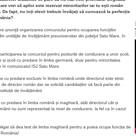
e vrei să aplici este rezervat minoritarilor iar tu ești român
 De fapt, nu toți elevii trebuie învățați să cunoască la perfecție
omânia?
re anunţă organizarea concursului pentru ocuparea funcţiilor
din unităţile de învăţământ preuniversitar din judeţul Satu Mare, în
articiparea la concursul pentru posturile de conducere a unor școli,
 și școli cu predare în limba germană, doar pentru minoritatea
te în comunicatul ISJ Satu Mare.
se cu predare exclusiv în limba română unde directorul este etnic
 de director român dar se solicită candidaților să facă parte din
tituțiii de învățământ.
se cu predare în limba română și maghiară, atât directorul cât și
mânii nu sunt reprezentați la nivel de conducere, la fel ca în cazul
obligat să dea test de limba maghiară pentru a putea ocupa funcția de
n România!