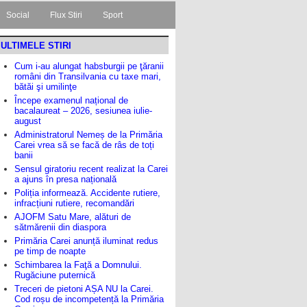
Social
Flux Stiri
Sport
ULTIMELE STIRI
Cum i-au alungat habsburgii pe ţăranii
români din Transilvania cu taxe mari,
bătăi şi umilinţe
Începe examenul național de
bacalaureat – 2026, sesiunea iulie-
august
Administratorul Nemeș de la Primăria
Carei vrea să se facă de râs de toți
banii
Sensul giratoriu recent realizat la Carei
a ajuns în presa națională
Poliția informează. Accidente rutiere,
infracțiuni rutiere, recomandări
AJOFM Satu Mare, alături de
sătmărenii din diaspora
Primăria Carei anunță iluminat redus
pe timp de noapte
Schimbarea la Faţă a Domnului.
Rugăciune puternică
Treceri de pietoni AȘA NU la Carei.
Cod roșu de incompetență la Primăria