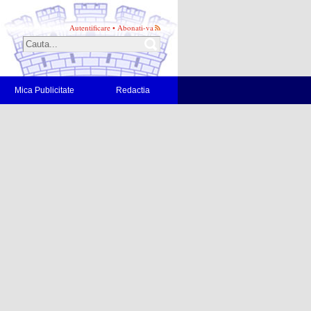
Autentificare
•
Abonati-va
Mica Publicitate
Redactia