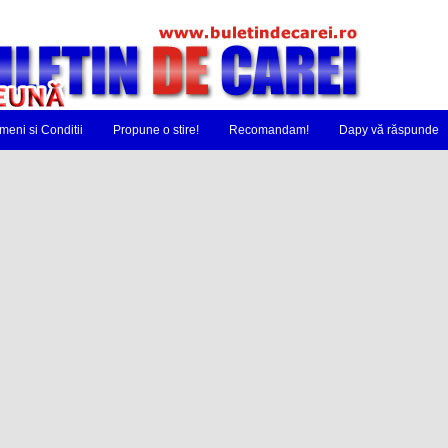
meni si Conditii
Propune o stire!
Recomandam!
Dapy vă răspunde