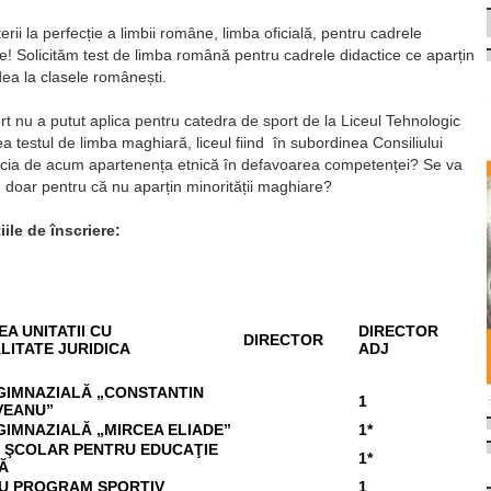
rii la perfecție a limbii române, limba oficială, pentru cadrele
e! Solicităm test de limba română pentru cadrele didactice ce aparțin
dea la clasele românești.
ort nu a putut aplica pentru catedra de sport de la Liceul Tehnologic
 testul de limba maghiară, liceul fiind în subordinea Consiliului
ia de acum apartenența etnică în defavoarea competenței? Se va
doar pentru că nu aparțin minorității maghiare?
ile de înscriere:
A UNITATII CU
DIRECTOR
DIRECTOR
LITATE JURIDICA
ADJ
GIMNAZIALĂ „CONSTANTIN
1
VEANU”
GIMNAZIALĂ „MIRCEA ELIADE”
1*
 ŞCOLAR PENTRU EDUCAŢIE
1*
Ă
CU PROGRAM SPORTIV
1