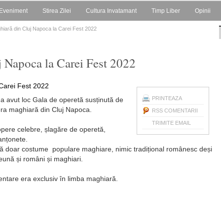
Eveniment
Stirea Zilei
Cultura Invatamant
Timp Liber
Opinii
iară din Cluj Napoca la Carei Fest 2022
 Napoca la Carei Fest 2022
PRINTEAZA
t a avut loc Gala de operetă susținută de
pera maghiară din Cluj Napoca.
RSS COMENTARII
TRIMITE EMAIL
 opere celebre, șlagăre de operetă,
anțonete.
 scenă doar costume populare maghiare, nimic tradițional românesc deși
eună și români și maghiari.
ntare era exclusiv în limba maghiară.