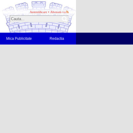
Autentificare
•
Abonati-va
Mica Publicitate
Redactia