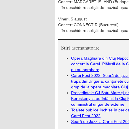
Concert MARGARET ISLAND (Budapes
– în deschidere soliștii de muzică ușoa
Vineri, 5 august
Concert CONNECT R (București)
– în deschidere soliștii de muzică ușoa
Stiri asemanatoare
Opera Maghiară din Cluj Napoc
concert la Carei. Plăieșii de la 
nu au aprobare
Carei Fest 2022. Seară de jazz
trupă din Ungaria, canțonete cu
grup de la opera maghiară Cluj
Președintele CJ Satu Mare și p
Kereskenyi s-au întâlnit la Cluj
cu ministrul ungar de externe
Toalete publice închise în peri
Carei Fest 2022
Seară de Jazz la Carei Fest 20