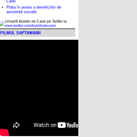
Carei
Plata în avans a beneficiilor de
asistență socială
Urmariti Buletin de Carei pe Twitter la
www.twitter.com/buletindecarei
FILMUL SAPTAMANII