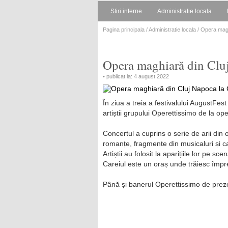
Stiri interne
Administratie locala
Pagina principala
/
Administratie locala
/ Opera magh
Opera maghiară din Cluj
• publicat la: 4 august 2022
În ziua a treia a festivalului AugustFes
artiștii grupului Operettissimo de la o
Concertul a cuprins o serie de arii din
romanțe, fragmente din musicaluri și c
Artiștii au folosit la aparițiile lor pe
Careiul este un oraș unde trăiesc împr
Până și banerul Operettissimo de preze