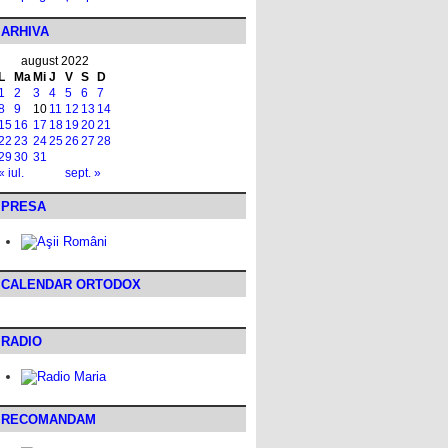
ARHIVA
august 2022
L
Ma
Mi
J
V
S
D
1
2
3
4
5
6
7
8
9
10
11
12
13
14
15
16
17
18
19
20
21
22
23
24
25
26
27
28
29
30
31
« iul.
sept. »
PRESA
CALENDAR ORTODOX
RADIO
RECOMANDAM