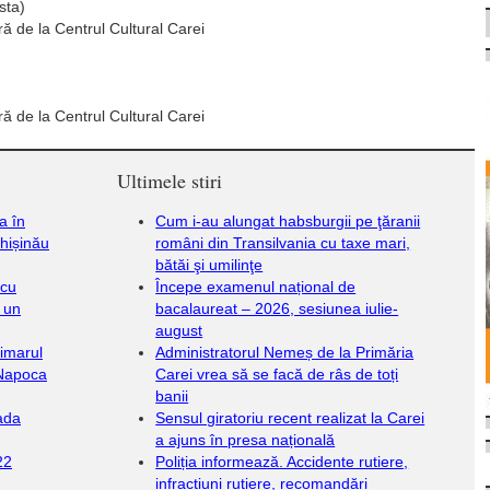
ta)
ră de la Centrul Cultural Carei
ră de la Centrul Cultural Carei
Ultimele stiri
a în
Cum i-au alungat habsburgii pe ţăranii
Chișinău
români din Transilvania cu taxe mari,
bătăi şi umilinţe
 cu
Începe examenul național de
 un
bacalaureat – 2026, sesiunea iulie-
august
rimarul
Administratorul Nemeș de la Primăria
 Napoca
Carei vrea să se facă de râs de toți
banii
oada
Sensul giratoriu recent realizat la Carei
a ajuns în presa națională
22
Poliția informează. Accidente rutiere,
infracțiuni rutiere, recomandări