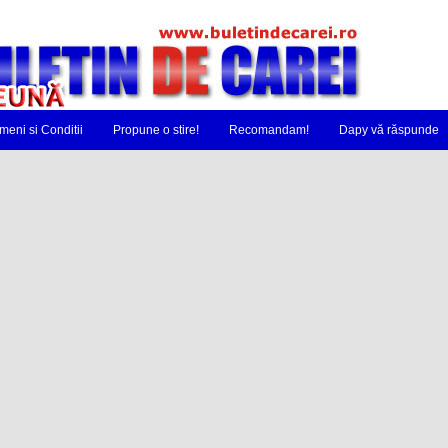
meni si Conditii
Propune o stire!
Recomandam!
Dapy vă răspunde