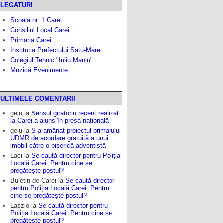
LEGATURI
Scoala nr. 1 Carei
Consiliul Local Carei
Primaria Carei
Institutia Prefectului Satu-Mare
Colegiul Tehnic "Iuliu Maniu"
Muzică Evenimente
ULTIMELE COMENTARII
gelu
la
Sensul giratoriu recent realizat
la Carei a ajuns în presa națională
gelu
la
S-a amânat proiectul primarului
UDMR de acordare gratuită a unui
imobil către o biserică adventistă
Laci
la
Se caută director pentru Poliția
Locală Carei. Pentru cine se
pregătește postul?
Buletin de Carei
la
Se caută director
pentru Poliția Locală Carei. Pentru
cine se pregătește postul?
Laszlo
la
Se caută director pentru
Poliția Locală Carei. Pentru cine se
pregătește postul?