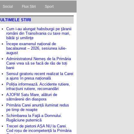
Social
Flux Stiri
Sport
ULTIMELE STIRI
Cum i-au alungat habsburgii pe ţăranii
români din Transilvania cu taxe mari,
bătăi şi umilinţe
Începe examenul național de
bacalaureat – 2026, sesiunea iulie-
august
Administratorul Nemeș de la Primăria
Carei vrea să se facă de râs de toți
banii
Sensul giratoriu recent realizat la Carei
a ajuns în presa națională
Poliția informează. Accidente rutiere,
infracțiuni rutiere, recomandări
AJOFM Satu Mare, alături de
sătmărenii din diaspora
Primăria Carei anunță iluminat redus
pe timp de noapte
Schimbarea la Faţă a Domnului.
Rugăciune puternică
Treceri de pietoni AȘA NU la Carei.
Cod roșu de incompetență la Primăria