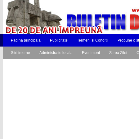
Pagina principala
Publicitate
Termeni si Conditii
Propune o st
Stiri interne
Administratie locala
Eveniment
Stirea Zilei
C