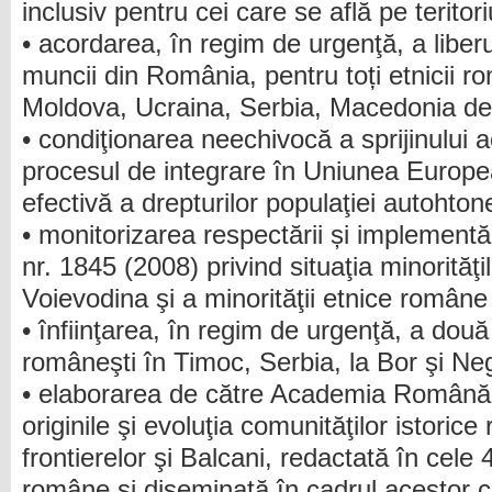
inclusiv pentru cei care se află pe teritori
• acordarea, în regim de urgenţă, a liber
muncii din România, pentru toți etnicii r
Moldova, Ucraina, Serbia, Macedonia de 
• condiţionarea neechivocă a sprijinului a
procesul de integrare în Uniunea Europ
efectivă a drepturilor populaţiei autohto
• monitorizarea respectării și implemen
nr. 1845 (2008) privind situaţia minorităţi
Voievodina şi a minorităţii etnice române
• înfiinţarea, în regim de urgenţă, a două
româneşti în Timoc, Serbia, la Bor şi Neg
• elaborarea de către Academia Română a
originile şi evoluţia comunităţilor istorice
frontierelor şi Balcani, redactată în cele 4
române şi diseminată în cadrul acestor c