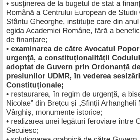
• susţinerea de la bugetul de stat a fina
Română a Centrului European de Studii 
Sfântu Gheorghe, instituție care din anu
egida Academiei Române, fără a benefi
de finanțare;
•
examinarea de către Avocatul Poporu
urgenţă, a constituționalității Codulu
adoptat de Guvern prin Ordonanță de
presiunilor UDMR, în vederea sesizării
Constituționale;
• restaurarea, în regim de urgență, a bise
Nicolae” din Brețcu și „Sfinții Arhangheli M
Vârghiș, monumente istorice;
• realizarea unei legături feroviare între
Secuiesc;
• soluționarea grabnică de către Guvern, 