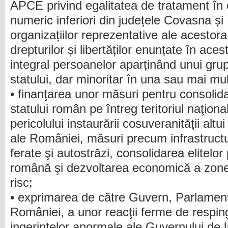
APCE privind egalitatea de tratament în c
numeric inferiori din județele Covasna și 
organizațiilor reprezentative ale acestora 
drepturilor și libertăților enunțate în aces
integral persoanelor aparținând unui gru
statului, dar minoritar în una sau mai mul
• finanţarea unor măsuri pentru consolida
statului român pe întreg teritoriul naţiona
pericolului instaurării cosuveranităţii altui
ale României, măsuri precum infrastructu
ferate şi autostrăzi, consolidarea elitelo
română şi dezvoltarea economică a zonel
risc;
• exprimarea de către Guvern, Parlament
României, a unor reacţii ferme de respin
ingerințelor anormale ale Guvernului de 