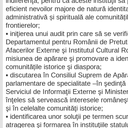
indiferenţă, pentru ca aceste instituţii s
eficient nevoilor majore de natură identit
administrativă și spirituală ale comunităț
frontierelor;
• iniţierea unui audit prin care să se veri
Departamentul pentru Românii de Pretuti
Afacerilor Externe şi Institutul Cultural 
misiunea de apărare şi promovare a ident
comunitățile istorice şi diaspora;
• discutarea în Consiliul Suprem de Apărar
parlamentare de specialitate –în şedinţă p
Serviciul de Informaţii Externe şi Ministe
înţeles să servească interesele româneşt
şi în celelalte comunităţi istorice;
• identificarea unor soluţii pe termen scu
atragerea şi formarea în instituţiile statulu