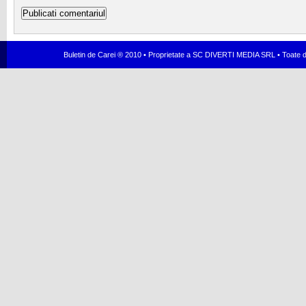
Buletin de Carei ® 2010 • Proprietate a SC DIVERTI MEDIA SRL • Toate dr