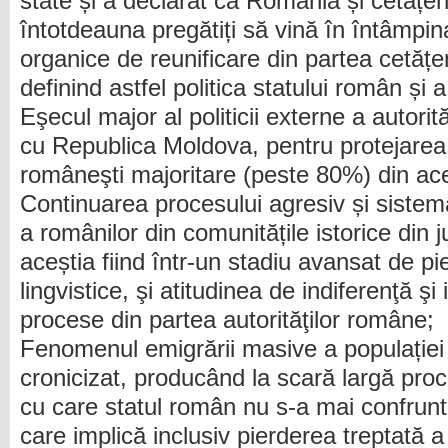
state și a declarat că România și cetățenii
întotdeauna pregătiți să vină în întâmpin
organice de reunificare din partea cetățe
definind astfel politica statului român și a i
Eşecul major al politicii externe a autorit
cu Republica Moldova, pentru protejarea 
româneşti majoritare (peste 80%) din ace
Continuarea procesului agresiv și sistema
a românilor din comunitățile istorice din ju
aceștia fiind într-un stadiu avansat de pie
lingvistice, şi atitudinea de indiferenţă ş
procese din partea autorităţilor române;
Fenomenul emigrării masive a populației
cronicizat, producând la scară largă pro
cu care statul român nu s-a mai confrunt
care implică inclusiv pierderea treptată a 