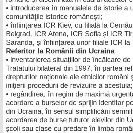
• introducerea în manualele de istorie a u
comunităţile istorice româneşti;
• înființarea ICR Kiev, cu filială la Cern
Belgrad, ICR Atena, ICR Sofia și ICR Tiran
Saranda, și înființarea unor filiale ICR la 
Referitor la Românii din Ucraina
• inventarierea situațiilor de încălcare d
Tratatului bilateral din 1997, în partea re
drepturilor naționale ale etnicilor români ş
iniţierii procedurii de revizuire a acestuia;
• regândirea, în regim de maximă urgență
acordare a burselor de sprijin identitar pe
din Ucraina, în sensul simplificării semnif
acordarea de burse tuturor elevilor din U
școli sau clase cu predare în limba româ