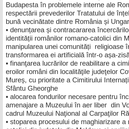
Budapesta în problemele interne ale Rom
respectării prevederilor Tratatului de înț
bună vecinătate dintre România și Ungar
• denunțarea și contracararea încercăril
identității românilor romano-catolici din
manipularea unei comunități religioase în
transformarea ei artificială într-o așa-zis
• finanţarea lucrărilor de reabilitare a ci
eroilor români din localităţile judeţelor 
Mureș, cu prioritate a Cimitirului Internați
Sfântu Gheorghe
• alocarea fondurilor necesare pentru înc
amenajare a Muzeului în aer liber din V
cadrul Muzeului Naţional al Carpaţilor Ră
• stoparea procesului de maghiarizare a