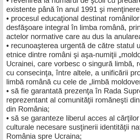
• revenirea la numărul de şcoli cu preda
existente până în anul 1991 şi menţinere
• procesul educaţional destinat românilo
desfăşoare integral în limba română, prin
actelor normative care au dus la anularea
• recunoaşterea urgentă de către statul uc
etnice dintre români şi aşa-numiţii „moldo
Ucrainei, care vorbesc o singură limbă, 
cu consecinţa, între altele, a unificării 
limbă română cu cele de „limbă moldove
• să fie garantată prezenţa în Rada Sup
reprezentant al comunităţii romăneşti di
din România;
• să se garanteze liberul acces al cărţilor
culturale necesare susţinerii identităţii n
România spre Ucraina;