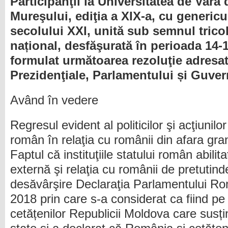
Participanţii la Universitatea de Vară 
Mureşului, ediţia a XIX-a, cu generic
secolului XXI, unită sub semnul tricolo
național, desfăşurată în perioada 14-
formulat următoarea rezoluţie adresat
Prezidenţiale, Parlamentului și Guve
Având în vedere
Regresul evident al politicilor şi acţiunilor 
român în relaţia cu românii din afara grani
Faptul că instituţiile statului român abilit
externă şi relaţia cu românii de pretutind
desăvârşire Declaraţia Parlamentului Ro
2018 prin care s-a considerat ca fiind pe 
cetățenilor Republicii Moldova care susți