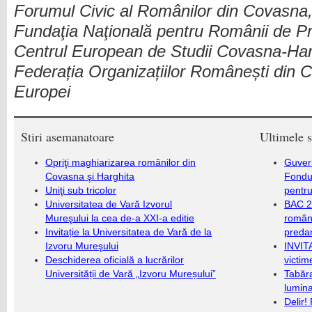
Forumul Civic al Românilor din Covasna,
Fundaţia Naţională pentru Românii de Pr
Centrul European de Studii Covasna-Har
Federația Organizațiilor Românești din C
Europei
Stiri asemanatoare
Ultimele s
Opriţi maghiarizarea românilor din
Guver
Covasna şi Harghita
Fondu
Uniţi sub tricolor
pentru
Universitatea de Vară Izvorul
BAC 20
Mureşului la cea de-a XXI-a editie
română
Invitație la Universitatea de Vară de la
predar
Izvoru Mureşului
INVIT
Deschiderea oficială a lucrărilor
victim
Universității de Vară „Izvoru Mureșului”
Tabăra
lumina
Delir!