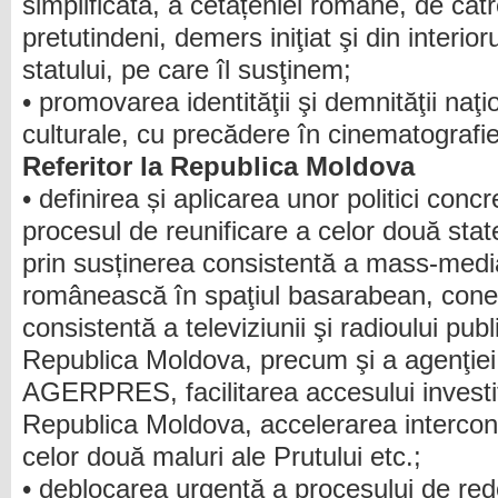
simplificată, a cetățeniei române, de căt
pretutindeni, demers iniţiat şi din interio
statului, pe care îl susţinem;
• promovarea identităţii şi demnităţii naţi
culturale, cu precădere în cinematografie 
Referitor la Republica Moldova
• definirea și aplicarea unor politici conc
procesul de reunificare a celor două stat
prin susținerea consistentă a mass-medi
românească în spaţiul basarabean, conec
consistentă a televiziunii şi radioului publi
Republica Moldova, precum şi a agenţiei
AGERPRES, facilitarea accesului investit
Republica Moldova, accelerarea intercone
celor două maluri ale Prutului etc.;
• deblocarea urgentă a procesului de red