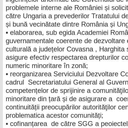
problemele interne ale României și solici
către Ungaria a prevederilor Tratatului d
și bună vecinătate dintre România și Ung
• elaborarea, sub egida Academiei Român
guvernamentale coerente de dezvoltare 
culturală a județelor Covasna , Harghita 
asigure efectiv respectarea drepturilor c
numeric minoritare în zonă;
• reorganizarea Serviciului Dezvoltare C
cadrul Secretariatului General al Guvernu
competențelor de sprijinire a comunităţi
minoritare din țară și de asigurare a coer
continuității preocupărilor autorităţilor ce
problematica acestor comunități;
• cofinanțarea de către SGG a peoiectelor