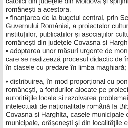
catolici din judeţele din Moldova şi sprijini
româneşti a acestora.
• finanțarea de la bugetul central, prin S
Guvernului României, a proiectelor cultur
instituțiilor, publicațiilor și asociațiilor cul
româneşti din județele Covasna și Harghi
• adoptarea unor măsuri urgente de moni
care se realizează procesul didactic de î
în clasele cu predare în limba maghiară;
• distribuirea, în mod proporţional cu po
româneşti, a fondurilor alocate pe proiec
autorităţile locale și rezolvarea problemei
intelectuali de naţionalitate română la Bi
Covasna și Harghita, casele municipale de
municipale, orășenești și din localităţile e