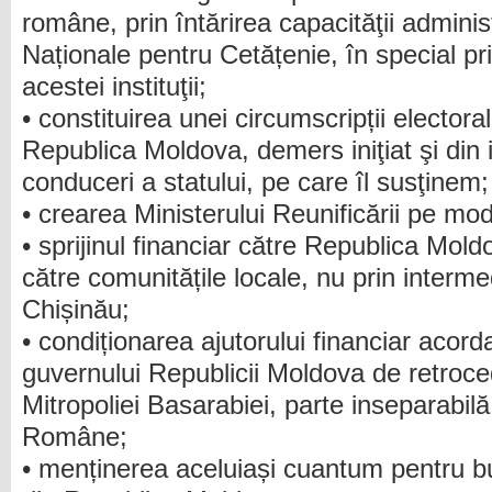
române, prin întărirea capacităţii administ
Naționale pentru Cetățenie, în special pr
acestei instituţii;
• constituirea unei circumscripții elector
Republica Moldova, demers iniţiat şi din i
conduceri a statului, pe care îl susţinem;
• crearea Ministerului Reunificării pe mo
• sprijinul financiar către Republica Mold
către comunitățile locale, nu prin interme
Chișinău;
• condiționarea ajutorului financiar acor
guvernului Republicii Moldova de retroced
Mitropoliei Basarabiei, parte inseparabilă
Române;
• menținerea aceluiași cuantum pentru bu