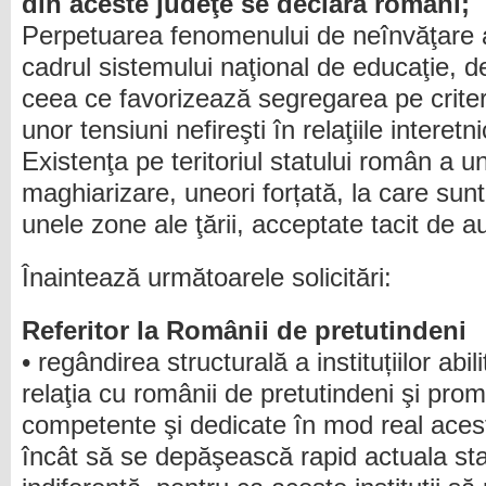
din aceste judeţe se declară români;
Perpetuarea fenomenului de neînvăţare a
cadrul sistemului naţional de educaţie, de
ceea ce favorizează segregarea pe criter
unor tensiuni nefireşti în relaţiile interetn
Existenţa pe teritoriul statului român a 
maghiarizare, uneori forțată, la care sunt
unele zone ale ţării, acceptate tacit de au
Înaintează următoarele solicitări:
Referitor la Românii de pretutindeni
• regândirea structurală a instituțiilor abi
relaţia cu românii de pretutindeni şi pr
competente şi dedicate în mod real acest
încât să se depăşească rapid actuala sta