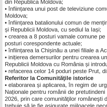
din Republica Moldova;
• înființarea unui post de televiziune 
Moldova;
• înființarea batalionului comun de menți
și Republicii Moldova, cu sediul la Iași;
• crearea a 8 posturi vamale comune pe P
posturi corespondente actuale;
• înființarea la Chișinău a unei filiale 
• inițierea demersurilor pentru crearea u
Republicii Moldova cu România și introd
• refacerea celor 14 poduri peste Prut, di
Referitor la Comunităţile istorice
• elaborarea și aplicarea, în regim de urg
Naționale pentru românii de pretutindeni
2026, prin care comunităţilor româneşti d
trebuie să le fie asigurate mijloacele neces