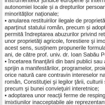
instrumentelor juridice europene și inter
autonomiei locale și a drepturilor persoa
minorităților naționale;
• anularea restituirilor ilegale de propriet
aparținut statului român, precum și adopt
permită îndreptarea abuzurilor privind re
unor proprietăţi agricole, forestiere şi im
acest sens, susținem propunerile formulat
ani, de către prof. univ. dr. Ioan Sabău 
• încetarea finanţării din bani publici sau
sprijin a manifestărilor, programelor, proi
orice natură care contravin intereselor na
român, Constituţiei şi legilor ţării, culturii ş
precum şi bunei convieţuiri interetnice;
• adoptarea unor reacţii ferme de respin
imixtiunilor inacceptabile ale reprezentan