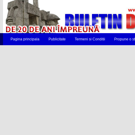
Pagina principala
Publicitate
Termeni si Conditii
Propune o st