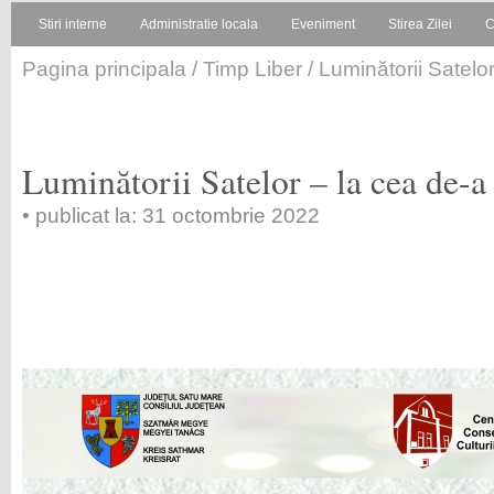
Stiri interne
Administratie locala
Eveniment
Stirea Zilei
C
Pagina principala
/
Timp Liber
/ Luminătorii Satelor
Luminătorii Satelor – la cea de-a
• publicat la: 31 octombrie 2022