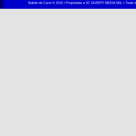
Buletin de Carei ® 2010 • Proprietate a SC DIVERTI MEDIA SRL • Toate dr