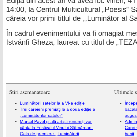
Ediția din acest an va avea loc vineri, 4
14:00, la Centrul Multicultural „Poesis” 
căreia vor primi titlul de ,,Luminător al S
În cadrul evenimentului va fi omagiat me
Istvánfi Gheza, laureat cu titlul de „
Stiri asemanatoare
Ultimele s
Luminătorii satelor la a VI-a ediţie
Încep
Trei careieni premiaţi la a doua ediţie a
bacala
„Luminătorilor satelor”
augus
Marcel Pavel și alți artiști renumiți vor
Admini
cânta la Festivalul Vinului Sătmărean.
Carei 
Gala de premiere ,,Luminătorii
banii