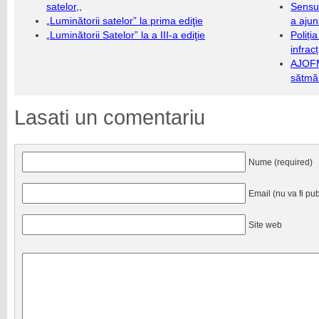
satelor,,
Sensul
„Luminătorii satelor” la prima ediţie
a ajun
„Luminătorii Satelor” la a III-a ediţie
Poliți
infrac
AJOFM
sătmăr
Lasati un comentariu
Nume (required)
Email (nu va fi pub
Site web