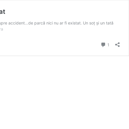
at
re accident…de parcă nici nu ar fi existat. Un soț și un tată
La
ra
doi
ani
comentari
1
de
la
accidentul
mortal
de
muncă
de
la
Carei
nu
s-
a
emis
niciun