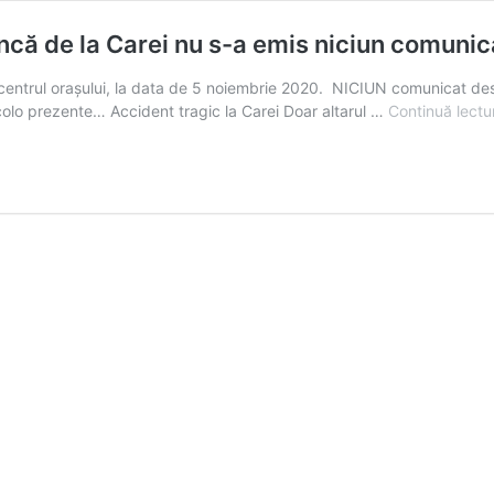
uncă de la Carei nu s-a emis niciun comunic
 centrul orașului, la data de 5 noiembrie 2020. NICIUN comunicat desp
t acolo prezente… Accident tragic la Carei Doar altarul …
Continuă lectu