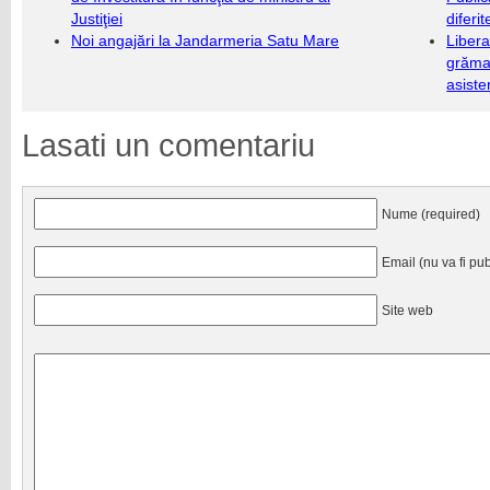
Justiţiei
diferi
Noi angajări la Jandarmeria Satu Mare
Libera
grămad
asiste
Lasati un comentariu
Nume (required)
Email (nu va fi pub
Site web