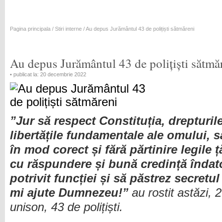
Pagina principala
/
Stiri interne
/ Au depus Jurământul 43 de polițiști sătmăreni
Au depus Jurământul 43 de polițiști sătmă
• publicat la: 20 decembrie 2022
”Jur să respect Constituția, drepturile
libertățile fundamentale ale omului, s
în mod corect și fără părtinire legile ț
cu răspundere și bună credință îndato
potrivit funcției și să păstrez secretu
mi ajute Dumnezeu!”
au rostit astăzi, 
unison, 43 de polițiști.