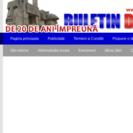
Pagina principala
Publicitate
Termeni si Conditii
Propune o st
Stiri interne
Administratie locala
Eveniment
Stirea Zilei
C