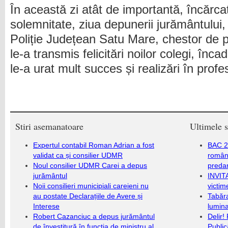
În această zi atât de importantă, încărca
solemnitate, ziua depunerii jurământului,
Poliție Județean Satu Mare, chestor de po
le-a transmis felicitări noilor colegi, înca
le-a urat mult succes și realizări în profes
Stiri asemanatoare
Ultimele s
Expertul contabil Roman Adrian a fost
BAC 20
validat ca și consilier UDMR
română
Noul consilier UDMR Carei a depus
predar
jurământul
INVIT
Noii consilieri municipiali careieni nu
victim
au postate Declarațiile de Avere și
Tabăra
Interese
lumina
Robert Cazanciuc a depus jurământul
Delir!
de învestitură în funcţia de ministru al
Public