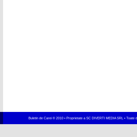
Buletin de Carei ® 2010 • Proprietate a SC DIVERTI MEDIA SRL • Toate dr