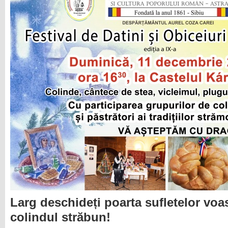
Larg deschideți poarta sufletelor voast
colindul străbun!