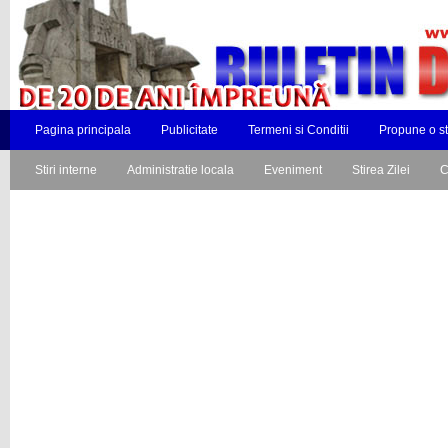
Pagina principala
Publicitate
Termeni si Conditii
Propune o st
Stiri interne
Administratie locala
Eveniment
Stirea Zilei
C