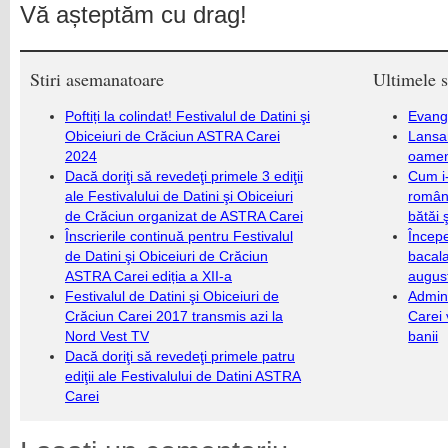
Vă așteptăm cu drag!
Stiri asemanatoare
Ultimele s
Poftiți la colindat! Festivalul de Datini şi
Evang
Obiceiuri de Crăciun ASTRA Carei
Lansa
2024
oameni
Dacă doriţi să revedeţi primele 3 ediţii
Cum i-
ale Festivalului de Datini şi Obiceiuri
români
de Crăciun organizat de ASTRA Carei
bătăi 
Înscrierile continuă pentru Festivalul
Încep
de Datini şi Obiceiuri de Crăciun
bacala
ASTRA Carei ediția a XII-a
augus
Festivalul de Datini şi Obiceiuri de
Admini
Crăciun Carei 2017 transmis azi la
Carei 
Nord Vest TV
banii
Dacă doriţi să revedeţi primele patru
ediţii ale Festivalului de Datini ASTRA
Carei