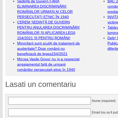
Ședință de Guvern FĂRĂ
BAC 20
ELIMINAREA DISCRIMINĂRII
română
ROMÂNILOR URMAȘI AI CELOR
predar
PERSECUTAȚI ETNIC ÎN 1940
INVIT
CEREM ȘEDINȚĂ DE GUVERN
victim
PENTRU ANULAREA DISCRIMINĂRII
Tabăra
ROMÂNILOR ȘI APLICAREA LEGII
lumina
154/2021 ȘI PENTRU ROMÂNI!
Delir!
Minoritarii sunt scutiți de tratament de
Public
austeritate? Doar românii nu
diferi
beneficiază de legea154/2021
Mircea Vasile Govor nu și-a respectat
angajamentul față de urmașii
românilor persecutați etnic în 1940
Lasati un comentariu
Nume (required)
Email (nu va fi pub