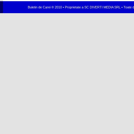
Buletin de Carei ® 2010 • Proprietate a SC DIVERTI MEDIA SRL • Toate dr