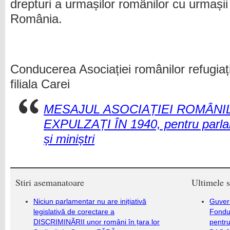
drepturi a urmașilor românilor cu urmașii 
România.
Conducerea Asociației românilor refugiați
filiala Carei
MESAJUL ASOCIAȚIEI ROMÂNIL
EXPULZAȚI ÎN 1940, pentru parlame
și miniștri
Stiri asemanatoare
Ultimele s
Niciun parlamentar nu are inițiativă
Guver
legislativă de corectare a
Fondu
DISCRIMINĂRII unor români în țara lor
pentru