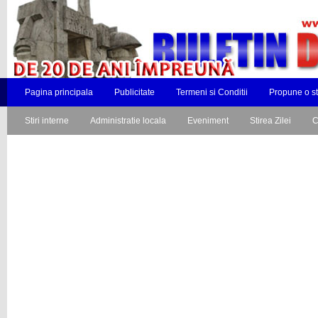
Pagina principala
Publicitate
Termeni si Conditii
Propune o st
Stiri interne
Administratie locala
Eveniment
Stirea Zilei
C