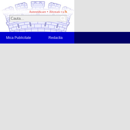
Autentificare
•
Abonati-va
Mica Publicitate
Redactia