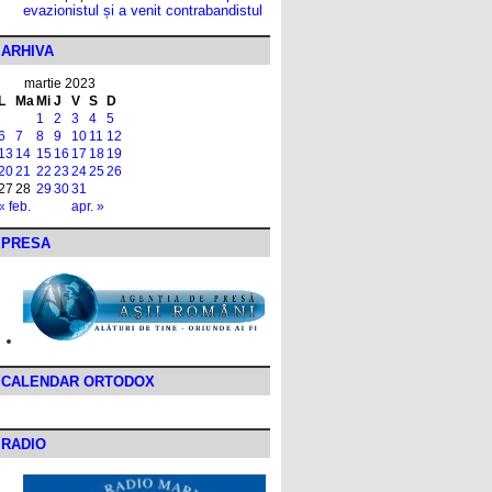
evazionistul și a venit contrabandistul
ARHIVA
martie 2023
L
Ma
Mi
J
V
S
D
1
2
3
4
5
6
7
8
9
10
11
12
13
14
15
16
17
18
19
20
21
22
23
24
25
26
27
28
29
30
31
« feb.
apr. »
PRESA
CALENDAR ORTODOX
RADIO