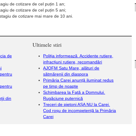
agiu de cotizare de cel puțin 1 an;
agiu de cotizare de cel puțin 5 ani;
stagiu de cotizare mai mare de 10 ani.
Ultimele stiri
icia de
Poliția informează. Accidente rutiere,
infracțiuni rutiere, recomandări
j
AJOFM Satu Mare, alături de
 pentru
sătmărenii din diaspora
Primăria Carei anunță iluminat redus
 pentru
pe timp de noapte
Schimbarea la Faţă a Domnului.
ii din
Rugăciune puternică
Treceri de pietoni AȘA NU la Carei.
Cod roșu de incompetență la Primăria
Carei