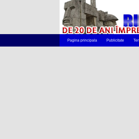
Pagina principala
Publicitate
Ter