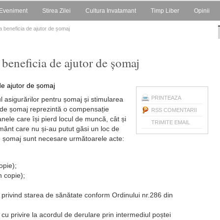
Eveniment
Stirea Zilei
Cultura Invatamant
Timp Liber
Opinii
a beneficia de ajutor de șomaj
 beneficia de ajutor de șomaj
PRINTEAZA
ul asigurărilor pentru șomaj și stimularea
a de șomaj reprezintă o compensație
RSS COMENTARII
anele care își pierd locul de muncă, cât și
TRIMITE EMAIL
țământ care nu și-au putut găsi un loc de
e șomaj sunt necesare următoarele acte:
opie);
n copie);
 privind starea de sănătate conform Ordinului nr.286 din
cu privire la acordul de derulare prin intermediul poștei