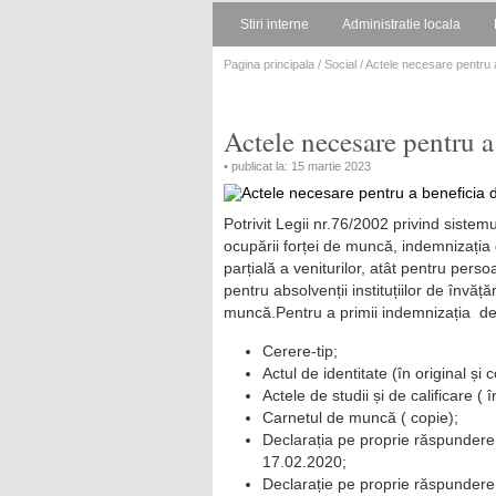
Stiri interne
Administratie locala
Pagina principala
/
Social
/ Actele necesare pentru 
Actele necesare pentru a
• publicat la: 15 martie 2023
Potrivit Legii nr.76/2002 privind sistem
ocupării forței de muncă, indemnizați
parțială a veniturilor, atât pentru perso
pentru absolvenții instituțiilor de învă
muncă.Pentru a primii indemnizația d
Cerere-tip;
Actul de identitate (în original și c
Actele de studii și de calificare ( î
Carnetul de muncă ( copie);
Declarația pe proprie răspundere
17.02.2020;
Declarație pe proprie răspundere 