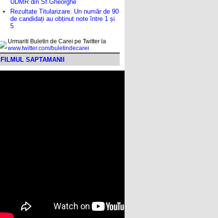
UDMR din Sf.Gheorghe
Rezultate Titularizare. Un număr de 90
de candidați au obținut note între 1 și
5
Urmariti Buletin de Carei pe Twitter la
www.twitter.com/buletindecarei
FILMUL SAPTAMANII