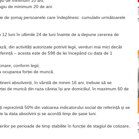
giu de minimum 10 ani;
agiu de minimum 20 de ani.
zație de șomaj persoanele care îndeplinesc cumulativ următoarele
 12 luni în ultimile 24 de luni înainte de a depune cererea de
ă, din activități autorizate potrivit legii, venituri mai mici decât
referință – acesta este de 598 de lei începând cu data de 1
onare, conform legii;
tru ocuparea forței de muncă.
inerii absolvenți, în vârstă de minim 16 ani, trebuie să se
rței de muncă din raza căreia își are domiciliul, în maximum 60 de
reprezintă 50% din valoarea indicatorului social de referință și se
 la data absolvirii și se acordă timp de șase luni.
or pe perioade de timp stabilite în funcție de stagiul de cotizare,