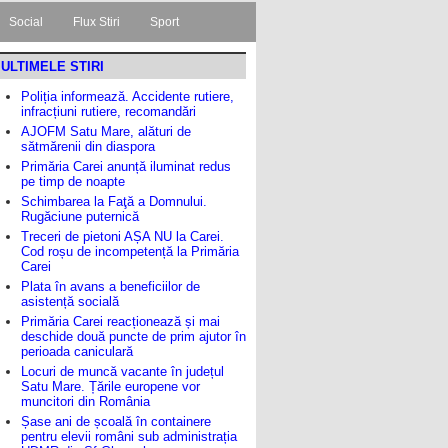
Social
Flux Stiri
Sport
ULTIMELE STIRI
Poliția informează. Accidente rutiere,
infracțiuni rutiere, recomandări
AJOFM Satu Mare, alături de
sătmărenii din diaspora
Primăria Carei anunță iluminat redus
pe timp de noapte
Schimbarea la Faţă a Domnului.
Rugăciune puternică
Treceri de pietoni AȘA NU la Carei.
Cod roșu de incompetență la Primăria
Carei
Plata în avans a beneficiilor de
asistență socială
Primăria Carei reacționează și mai
deschide două puncte de prim ajutor în
perioada caniculară
Locuri de muncă vacante în județul
Satu Mare. Țările europene vor
muncitori din România
Șase ani de școală în containere
pentru elevii români sub administrația