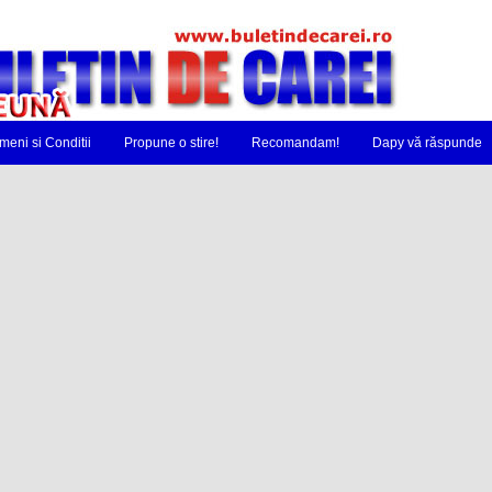
meni si Conditii
Propune o stire!
Recomandam!
Dapy vă răspunde