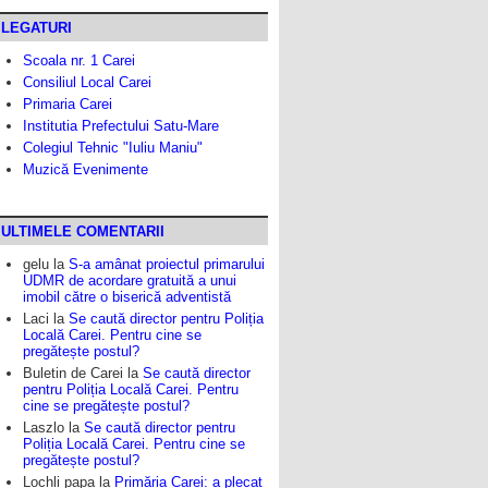
LEGATURI
Scoala nr. 1 Carei
Consiliul Local Carei
Primaria Carei
Institutia Prefectului Satu-Mare
Colegiul Tehnic "Iuliu Maniu"
Muzică Evenimente
ULTIMELE COMENTARII
gelu
la
S-a amânat proiectul primarului
UDMR de acordare gratuită a unui
imobil către o biserică adventistă
Laci
la
Se caută director pentru Poliția
Locală Carei. Pentru cine se
pregătește postul?
Buletin de Carei
la
Se caută director
pentru Poliția Locală Carei. Pentru
cine se pregătește postul?
Laszlo
la
Se caută director pentru
Poliția Locală Carei. Pentru cine se
pregătește postul?
Lochli papa
la
Primăria Carei: a plecat