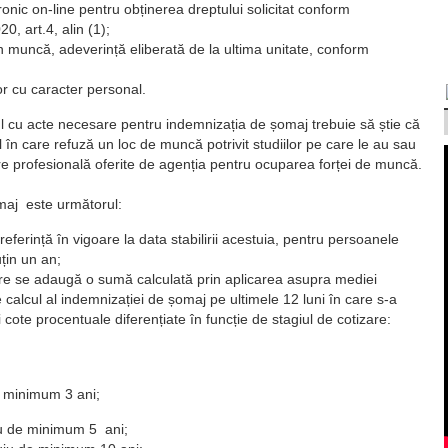
tronic on-line pentru obținerea dreptului solicitat conform
, art.4, alin (1);
n muncă, adeverință eliberată de la ultima unitate, conform
or cu caracter personal.
 cu acte necesare pentru indemnizația de șomaj trebuie să știe că
 în care refuză un loc de muncă potrivit studiilor pe care le au sau
are profesională oferite de agenția pentru ocuparea forței de muncă.
maj este următorul:
referință în vigoare la data stabilirii acestuia, pentru persoanele
țin un an;
are se adaugă o sumă calculată prin aplicarea asupra mediei
e calcul al indemnizației de șomaj pe ultimele 12 luni în care s-a
i cote procentuale diferențiate în funcție de stagiul de cotizare:
e minimum 3 ani;
u de minimum 5 ani;