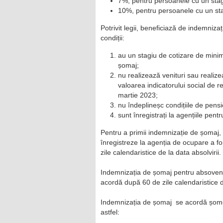
7%, pentru persoanele cu un sta
10%, pentru persoanele cu un st
Potrivit legii, beneficiază de indemni
condiții:
au un stagiu de cotizare de minim
șomaj;
nu realizează venituri sau realizeaz
valoarea indicatorului social de 
martie 2023;
nu îndeplineșc condițiile de pensi
sunt înregistrați la agențiile pen
Pentru a primii indemnizație de șomaj, t
înregistreze la agenția de ocupare a fo
zile calendaristice de la data absolvirii.
Indemnizația de șomaj pentru absovenți 
acordă după 60 de zile calendaristice de
Indemnizația de șomaj se acordă șomeril
astfel: