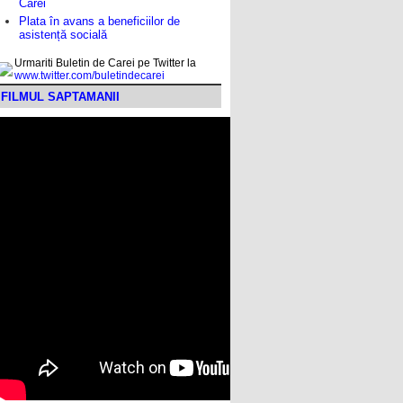
Carei
Plata în avans a beneficiilor de
asistență socială
Urmariti Buletin de Carei pe Twitter la
www.twitter.com/buletindecarei
FILMUL SAPTAMANII