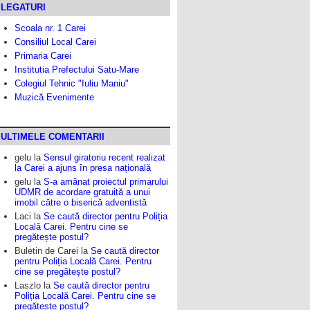
LEGATURI
Scoala nr. 1 Carei
Consiliul Local Carei
Primaria Carei
Institutia Prefectului Satu-Mare
Colegiul Tehnic "Iuliu Maniu"
Muzică Evenimente
ULTIMELE COMENTARII
gelu
la
Sensul giratoriu recent realizat
la Carei a ajuns în presa națională
gelu
la
S-a amânat proiectul primarului
UDMR de acordare gratuită a unui
imobil către o biserică adventistă
Laci
la
Se caută director pentru Poliția
Locală Carei. Pentru cine se
pregătește postul?
Buletin de Carei
la
Se caută director
pentru Poliția Locală Carei. Pentru
cine se pregătește postul?
Laszlo
la
Se caută director pentru
Poliția Locală Carei. Pentru cine se
pregătește postul?