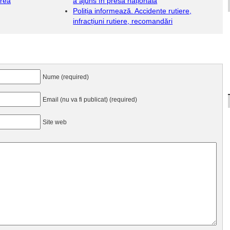
irea
a ajuns în presa națională
Poliția informează. Accidente rutiere,
infracțiuni rutiere, recomandări
Nume (required)
Email (nu va fi publicat) (required)
Site web