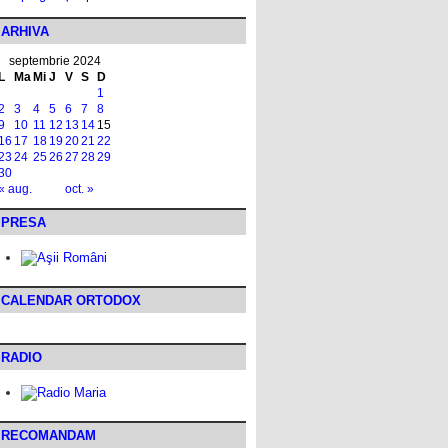
ARHIVA
septembrie 2024
L
Ma
Mi
J
V
S
D
1
2
3
4
5
6
7
8
9
10
11
12
13
14
15
16
17
18
19
20
21
22
23
24
25
26
27
28
29
30
« aug.
oct. »
PRESA
CALENDAR ORTODOX
RADIO
RECOMANDAM