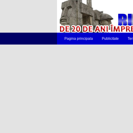
Pagina principala
Publicitate
Ter