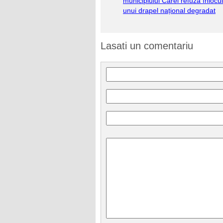
municipiului Carei refuză înlocu
unui drapel național degradat
Lasati un comentariu