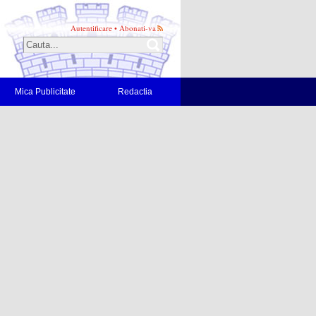
Autentificare
•
Abonati-va
Mica Publicitate
Redactia