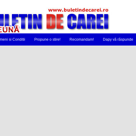
meni si Conditii
Propune o stire!
Recomandam!
Dapy vă răspunde