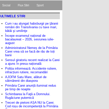
Social
Flux Stiri
Sport
ULTIMELE STIRI
Cum i-au alungat habsburgii pe ţăranii
români din Transilvania cu taxe mari,
bătăi şi umilinţe
Începe examenul național de
bacalaureat – 2026, sesiunea iulie-
august
Administratorul Nemeș de la Primăria
Carei vrea să se facă de râs de toți
banii
Sensul giratoriu recent realizat la Carei
a ajuns în presa națională
Poliția informează. Accidente rutiere,
infracțiuni rutiere, recomandări
AJOFM Satu Mare, alături de
sătmărenii din diaspora
Primăria Carei anunță iluminat redus
pe timp de noapte
Schimbarea la Faţă a Domnului.
Rugăciune puternică
Treceri de pietoni AȘA NU la Carei.
Cod roșu de incompetență la Primăria