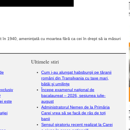
 în 1940, amenințată cu moartea fără ca cei în drept să ia măsuri
Ultimele stiri
 de
Cum i-au alungat habsburgii pe ţăranii
români din Transilvania cu taxe mari,
bătăi şi umilinţe
exclusiv
Începe examenul național de
O
bacalaureat – 2026, sesiunea iulie-
rei este
august
Administratorul Nemeș de la Primăria
ației
Carei vrea să se facă de râs de toți
banii
Sensul giratoriu recent realizat la Carei