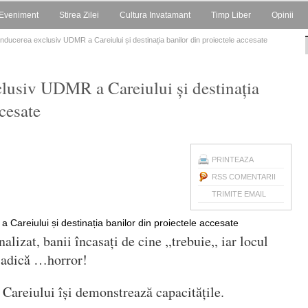
Eveniment
Stirea Zilei
Cultura Invatamant
Timp Liber
Opinii
ducerea exclusiv UDMR a Careiului și destinația banilor din proiectele accesate
usiv UDMR a Careiului și destinația
cesate
PRINTEAZA
RSS COMENTARII
TRIMITE EMAIL
nalizat, banii încasați de cine ,,trebuie,, iar locul
o adică …horror!
areiului își demonstrează capacitățile.