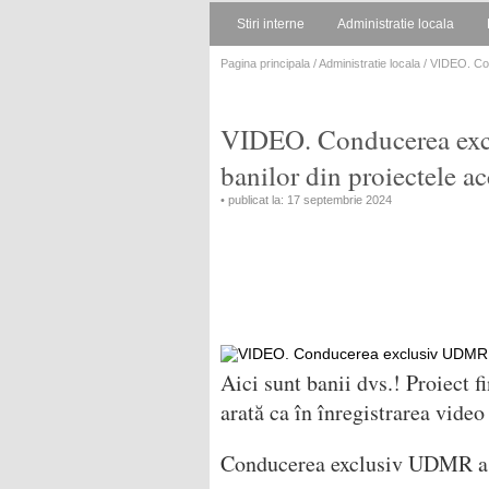
Stiri interne
Administratie locala
Pagina principala
/
Administratie locala
/ VIDEO. Con
VIDEO. Conducerea excl
banilor din proiectele ac
• publicat la: 17 septembrie 2024
Aici sunt banii dvs.! Proiect fi
arată ca în înregistrarea vide
Conducerea exclusiv UDMR a C