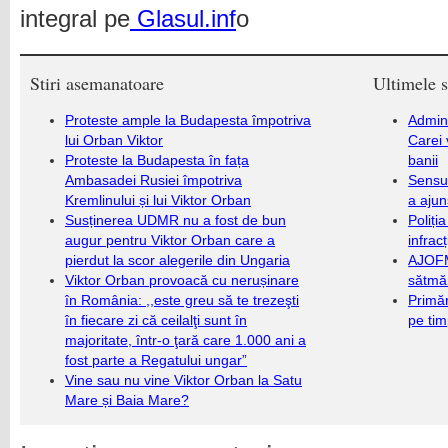
integral pe
Glasul.inf
o
Stiri asemanatoare
Ultimele s
Proteste ample la Budapesta împotriva
Admini
lui Orban Viktor
Carei 
Proteste la Budapesta în fața
banii
Ambasadei Rusiei împotriva
Sensul
Kremlinului și lui Viktor Orban
a ajun
Susținerea UDMR nu a fost de bun
Poliți
augur pentru Viktor Orban care a
infrac
pierdut la scor alegerile din Ungaria
AJOFM
Viktor Orban provoacă cu nerușinare
sătmăr
în România: ,,este greu să te trezeşti
Primăr
în fiecare zi că ceilalţi sunt în
pe ti
majoritate, într-o ţară care 1.000 ani a
fost parte a Regatului ungar”
Vine sau nu vine Viktor Orban la Satu
Mare și Baia Mare?