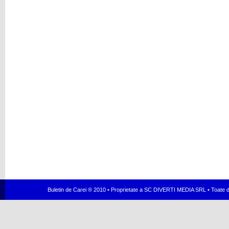
Buletin de Carei ® 2010 • Proprietate a SC DIVERTI MEDIA SRL • Toate dr