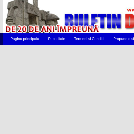
Pagina principala
Publicitate
Termeni si Conditii
Propune o st