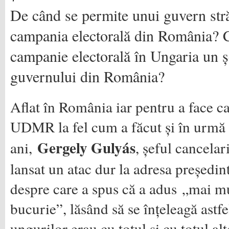
De când se permite unui guvern stră
campania electorală din România? 
campanie electorală în Ungaria un ș
guvernului din România?
Aflat în România iar pentru a face 
UDMR la fel cum a făcut și în urmă 
Gergely Gulyás
ani,
, șeful cancelar
lansat un atac dur la adresa președin
despre care a spus că a adus „mai m
bucurie”, lăsând să se înțeleagă astfe
ungurilor erau cu totul și cu totul al