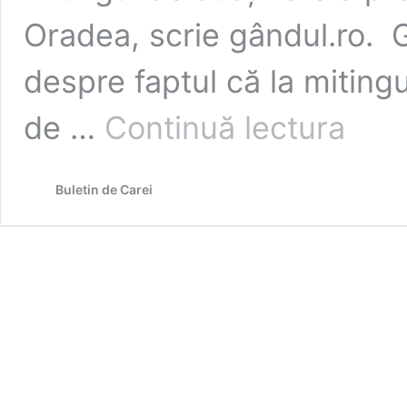
Oradea, scrie gândul.ro. Gâ
despre faptul că la mitingul
Administra
de …
Continuă lectura
public
Adrian
Nemeș
Buletin de Carei
a
fost
scăpat
din
brațe
de
primarul
UDMR
Carei.
Contraban
cu
acte