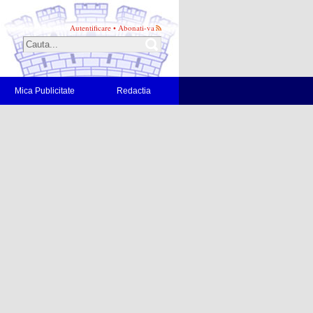
Autentificare
•
Abonati-va
Mica Publicitate
Redactia