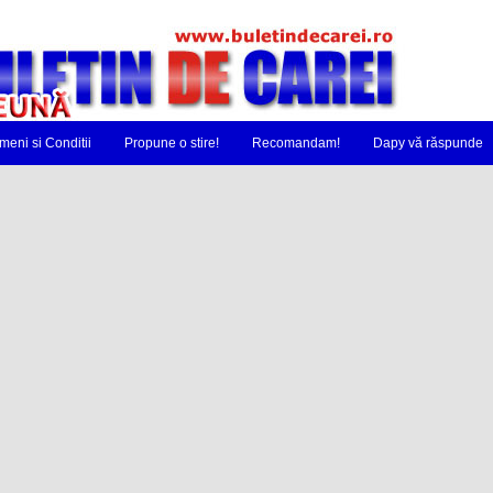
meni si Conditii
Propune o stire!
Recomandam!
Dapy vă răspunde