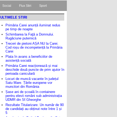
Social
Flux Stiri
Sport
ULTIMELE STIRI
Primăria Carei anunță iluminat redus
pe timp de noapte
Schimbarea la Faţă a Domnului.
Rugăciune puternică
Treceri de pietoni AȘA NU la Carei.
Cod roșu de incompetență la Primăria
Carei
Plata în avans a beneficiilor de
asistență socială
Primăria Carei reacționează și mai
deschide două puncte de prim ajutor în
perioada caniculară
Locuri de muncă vacante în județul
Satu Mare. Țările europene vor
muncitori din România
Șase ani de școală în containere
pentru elevii români sub administrația
UDMR din Sf.Gheorghe
Rezultate Titularizare. Un număr de 90
de candidați au obținut note între 1 și
5