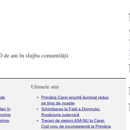
0 de ani în slujba comunității
Ultimele stiri
 de
Primăria Carei anunță iluminat redus
pe timp de noapte
lan în
Schimbarea la Faţă a Domnului.
uro/mp
Rugăciune puternică
ei/mp,
Treceri de pietoni AȘA NU la Carei.
Cod roșu de incompetență la Primăria