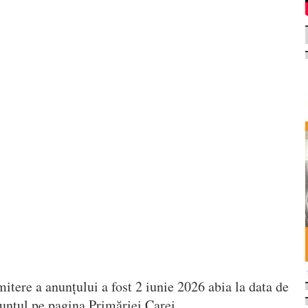
itere a anunțului a fost 2 iunie 2026 abia la data de
nunțul pe pagina Primăriei Carei.