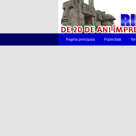
Pagina principala
Publicitate
Ter