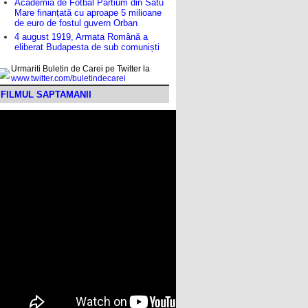
Academia de Fotbal Partium din Satu
Mare finanțată cu aproape 5 milioane
de euro de fostul guvern Orban
4 august 1919, Armata Română a
eliberat Budapesta de sub comuniști
Urmariti Buletin de Carei pe Twitter la
www.twitter.com/buletindecarei
FILMUL SAPTAMANII