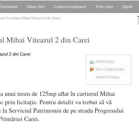
Eveniment
Stirea Zilei
Cultura Invatamant
Timp Liber
Opinii
ren în cartierul Mihai Viteazul 2 din Carei
rul Mihai Viteazul 2 din Carei
PRINTEAZA
RSS COMENTARII
TRIMITE EMAIL
a unui teren de 125mp aflat în cartierul Mihai
 prin licitație. Pentru detalii va trebui să vă
e la Serviciul Patrimoniu de pe strada Progresului
 Primăriei Carei.