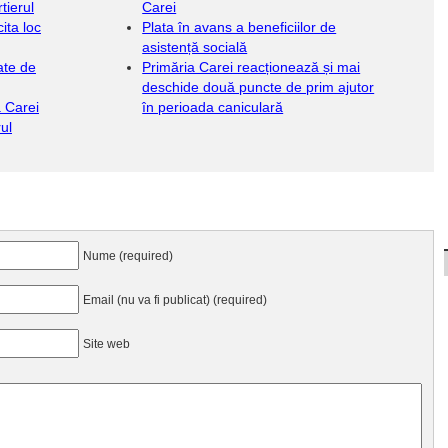
tierul
Carei
ita loc
Plata în avans a beneficiilor de
asistență socială
ate de
Primăria Carei reacționează și mai
deschide două puncte de prim ajutor
a Carei
în perioada caniculară
rul
Nume (required)
Email (nu va fi publicat) (required)
Site web