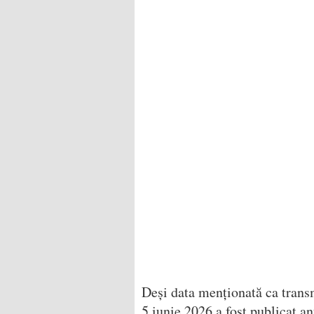
Deși data menționată ca transm
5 iunie 2026 a fost publicat a