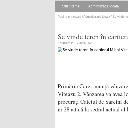
Stiri interne
Administratie locala
Pagina principala
/
Administratie locala
/ Se vinde te
Se vinde teren în cartie
• publicat la: 17 iunie 2026
Primăria Carei anunță vânzare
Viteazu 2. Vânzarea va avea loc
procurați Caietul de Sarcini d
nr.28 adică la sediul actual al