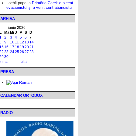
Lochli papa
la
Primăria Carei: a plecat
evazionistul și a venit contrabandistul
ARHIVA
iunie 2026
L
Ma
Mi
J
V
S
D
1
2
3
4
5
6
7
8
9
10
11
12
13
14
15
16
17
18
19
20
21
22
23
24
25
26
27
28
29
30
« mai
iul. »
PRESA
CALENDAR ORTODOX
RADIO