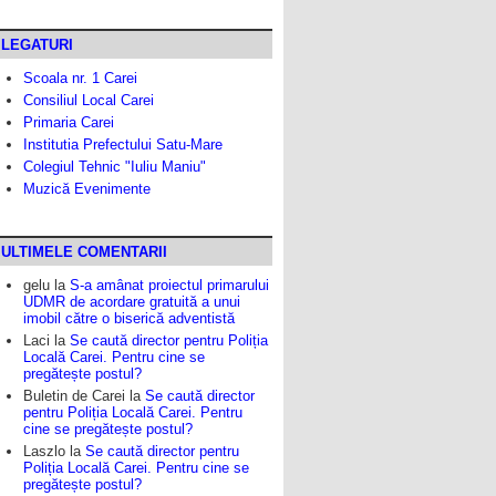
LEGATURI
Scoala nr. 1 Carei
Consiliul Local Carei
Primaria Carei
Institutia Prefectului Satu-Mare
Colegiul Tehnic "Iuliu Maniu"
Muzică Evenimente
ULTIMELE COMENTARII
gelu
la
S-a amânat proiectul primarului
UDMR de acordare gratuită a unui
imobil către o biserică adventistă
Laci
la
Se caută director pentru Poliția
Locală Carei. Pentru cine se
pregătește postul?
Buletin de Carei
la
Se caută director
pentru Poliția Locală Carei. Pentru
cine se pregătește postul?
Laszlo
la
Se caută director pentru
Poliția Locală Carei. Pentru cine se
pregătește postul?