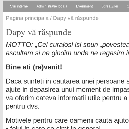
Stiri interne
Administratie locala
Eveniment
Stirea Zilei
C
Pagina principala
/ Dapy vă răspunde
Dapy vă răspunde
MOTTO: „Cei curajosi isi spun „povestea” i
ascultam si ne gindim unde ne regasim 
Bine ati (re)venit!
Daca sunteti in cautarea unei persoane s
ajute in depasirea unui moment de impa
va oferim cateva informatii utile pentru a
pentru dvs.
Motivele pentru care oamenii cauta ajutoru
• felul in care se simt in general