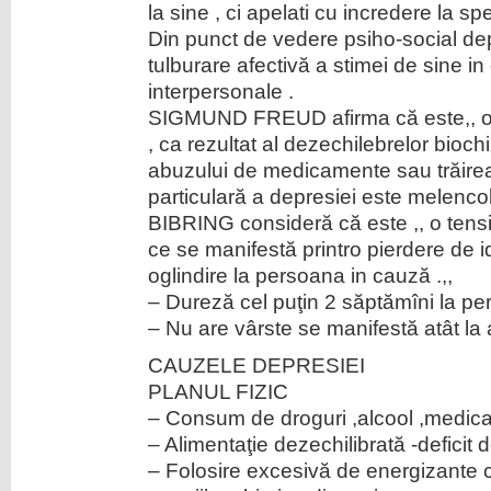
la sine , ci apelati cu incredere la spec
Din punct de vedere psiho-social de
tulburare afectivă a stimei de sine in 
interpersonale .
SIGMUND FREUD afirma că este,, o fu
, ca rezultat al dezechilebrelor bioch
abuzului de medicamente sau trăire
particulară a depresiei este melencoli
BIBRING consideră că este ,, o tensiu
ce se manifestă printro pierdere de id
oglindire la persoana in cauză .,,
– Dureză cel puţin 2 săptămîni la pe
– Nu are vârste se manifestă atât la ad
CAUZELE DEPRESIEI
PLANUL FIZIC
– Consum de droguri ,alcool ,medi
– Alimentaţie dezechilibrată -deficit
– Folosire excesivă de energizante 