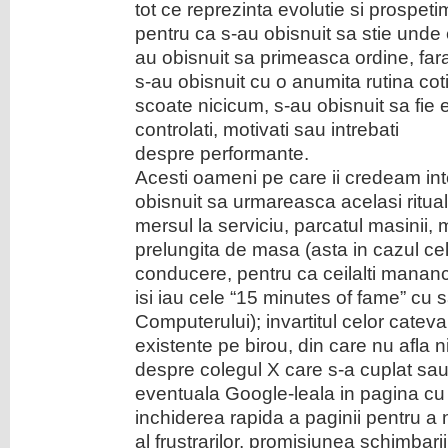
tot ce reprezinta evolutie si prospeti
pentru ca s-au obisnuit sa stie unde e
au obisnuit sa primeasca ordine, far
s-au obisnuit cu o anumita rutina coti
scoate nicicum, s-au obisnuit sa fie ei
controlati, motivati sau intrebati
despre performante.
Acesti oameni pe care ii credeam intel
obisnuit sa urmareasca acelasi ritual
mersul la serviciu, parcatul masinii
prelungita de masa (asta in cazul cel
conducere, pentru ca ceilalti mananc
isi iau cele “15 minutes of fame” cu s
Computerului); invartitul celor cate
existente pe birou, din care nu afla n
despre colegul X care s-a cuplat sau
eventuala Google-leala in pagina cu h
inchiderea rapida a paginii pentru a 
al frustrarilor, promisiunea schimbari