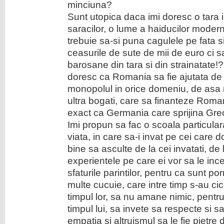
minciuna?
Sunt utopica daca imi doresc o tara 
saracilor, o lume a haiducilor modern
trebuie sa-si puna cagulele pe fata si 
ceasurile de sute de mii de euro ci s
barosane din tara si din strainatate!
doresc ca Romania sa fie ajutata de c
monopolul in orice domeniu, de asa 
ultra bogati, care sa finanteze Roman
exact ca Germania care sprijina Gre
Imi propun sa fac o scoala particulara
viata, in care sa-i invat pe cei care 
bine sa asculte de la cei invatati, de 
experientele pe care ei vor sa le ince
sfaturile parintilor, pentru ca sunt po
multe cucuie, care intre timp s-au cica
timpul lor, sa nu amane nimic, pentr
timpul lui, sa invete sa respecte si 
empatia si altruismul sa le fie pietre 