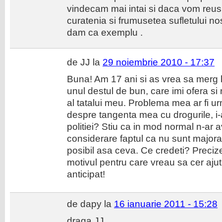
vindecam mai intai si daca vom reusi
curatenia si frumusetea sufletului n
dam ca exemplu .
de JJ la
29 noiembrie 2010 - 17:37
Buna! Am 17 ani si as vrea sa merg 
unul destul de bun, care imi ofera si
al tatalui meu. Problema mea ar fi u
despre tangenta mea cu drogurile, i-a
politiei? Stiu ca in mod normal n-ar 
considerare faptul ca nu sunt majora
posibil asa ceva. Ce credeti? Preciz
motivul pentru care vreau sa cer aju
anticipat!
de dapy la
16 ianuarie 2011 - 15:28
draga JJ