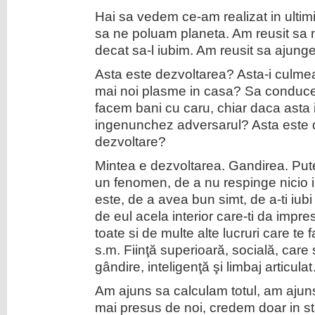
Hai sa vedem ce-am realizat in ultimi
sa ne poluam planeta. Am reusit sa
decat sa-l iubim. Am reusit sa ajungem
Asta este dezvoltarea? Asta-i culme
mai noi plasme in casa? Sa conduce
facem bani cu caru, chiar daca ast
ingenunchez adversarul? Asta este 
dezvoltare?
Mintea e dezvoltarea. Gandirea. Pute
un fenomen, de a nu respinge nicio i
este, de a avea bun simt, de a-ti iub
de eul acela interior care-ti da impr
toate si de multe alte lucruri care te
s.m. Fiinţă superioară, socială, care
gândire, inteligenţă şi limbaj articula
Am ajuns sa calculam totul, am ajun
mai presus de noi, credem doar in stat