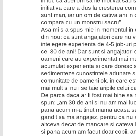
in loc ca acel om sa fie motivat sau sa
initiativa care a dus la cresterea co
sunt mari, iar un om de cativa ani i
compara cu un monstru sacru”.
Asa mi s-a spus mie in momentul in
din nou: ca sunt angajatori care nu v
intelegere experienta de 4-5 job-uri
cei 30 de ani! Dar sunt si angajatori 
oameni care au experimentat mai mu
acumulat experienta si care doresc 
sedimenteze cunostintele adunate si
comunitate de oameni ok, in care est
mai mult si nu i se taie aripile celui
De parca daca ar fi fost mai bine sa m
spun: „am 30 de ani si nu am mai luc
pana acum m-a tinut mama acasa s
gandit sa ma angajez, pentru ca nu 
altceva decat de mancare si cateva 
si pana acum am facut doar copii, am