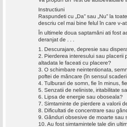
Instructiuni
Raspundeti cu „Da” sau „Nu” la toate
descriu cel mai bine felul în care v-ati
În ultimele doua saptamâni ati fost a
deranjat de . . .
1. Descurajare, depresie sau disper
2. Pierderea interesului sau placerii p
altadata le faceati cu placere?
3. O schimbare neintentionata, semnif
poftei de mâncare (în sensul scaderii 
4. Tulburari de somn, fie în minus, fi
5. Senzatii de neliniste, iritabilitate s
6. Lipsa de energie sau oboseala?
7. Simtaminte de pierdere a valorii d
8. Dificultati de concentrare sau gân
9. Gânduri obsesive de moarte sau 
10. Au fost simtamintele tale din ulti