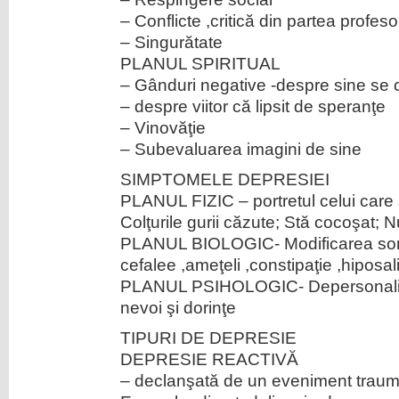
– Conflicte ,critică din partea profesor
– Singurătate
PLANUL SPIRITUAL
– Gânduri negative -despre sine se 
– despre viitor că lipsit de speranţe
– Vinovăţie
– Subevaluarea imagini de sine
SIMPTOMELE DEPRESIEI
PLANUL FIZIC – portretul celui care 
Colţurile gurii căzute; Stă cocoşat; N
PLANUL BIOLOGIC- Modificarea somn
cefalee ,ameţeli ,constipaţie ,hiposal
PLANUL PSIHOLOGIC- Depersonalizare
nevoi şi dorinţe
TIPURI DE DEPRESIE
DEPRESIE REACTIVĂ
– declanşată de un eveniment traumati