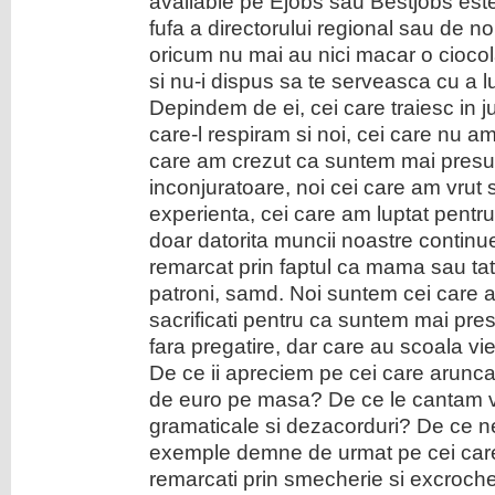
available pe Ejobs sau Bestjobs es
fufa a directorului regional sau de no
oricum nu mai au nici macar o ciocola
si nu-i dispus sa te serveasca cu a 
Depindem de ei, cei care traiesc in ju
care-l respiram si noi, cei care nu 
care am crezut ca suntem mai presu
inconjuratoare, noi cei care am vrut
experienta, cei care am luptat pentru
doar datorita muncii noastre continu
remarcat prin faptul ca mama sau tata 
patroni, samd. Noi suntem cei care 
sacrificati pentru ca suntem mai presu
fara pregatire, dar care au scoala vie
De ce ii apreciem pe cei care arunca
de euro pe masa? De ce le cantam ve
gramaticale si dezacorduri? De ce n
exemple demne de urmat pe cei care
remarcati prin smecherie si excrocheri