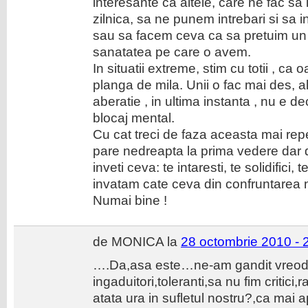
interesante ca altele, care ne fac sa
zilnica, sa ne punem intrebari si s
sau sa facem ceva ca sa pretuim un p
sanatatea pe care o avem.
In situatii extreme, stim cu totii , ca 
planga de mila. Unii o fac mai des, alti
aberatie , in ultima instanta , nu e de
blocaj mental.
Cu cat treci de faza aceasta mai rep
pare nedreapta la prima vedere dar 
inveti ceva: te intaresti, te solidifici,
invatam cate ceva din confruntarea 
Numai bine !
de MONICA la
28 octombrie 2010 - 
….Da,asa este…ne-am gandit vreoda
ingaduitori,toleranti,sa nu fim critic
atata ura in sufletul nostru?,ca mai 