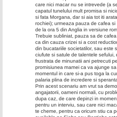
care nici macar nu se intrevede (a s
capatul tunelului mult promisa si nici
si fata Morgana, dar si aia tot iti ar
rochiei); urmeaza pauza de cafea si 
de la ora 5 din Anglia in versiune r
Trebuie subliniat, pauza sa de cafea 
ca din cauza crizei si a cost reductio
din bucatariile societatilor, sau este
ciufute si satule de talentele sefului, d
frustrata de minunatii ani petrecuti pe
promisiunea mamei ca va ajunge sa a
momentul in care si-a pus toga la curs
palaria plina de incredere si speran
Prin acest scenariu am vrut sa demon
angajatorii, oameni normali, cu prob
dupa caz, de care depinzi in momentu
pentru un interviu, sau care nici ma
te cheme, pentru ca oricum stiu ca p