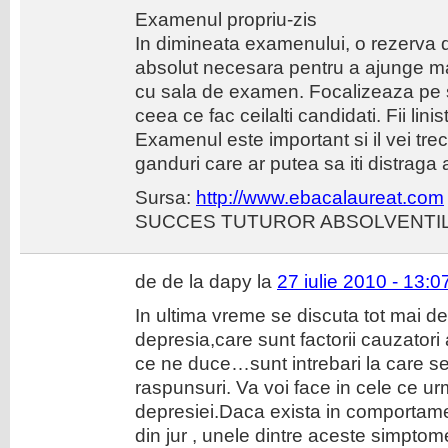
Examenul propriu-zis
In dimineata examenului, o rezerva 
absolut necesara pentru a ajunge m
cu sala de examen. Focalizeaza pe su
ceea ce fac ceilalti candidati. Fii linis
Examenul este important si il vei tre
ganduri care ar putea sa iti distraga
Sursa:
http://www.ebacalaureat.com
SUCCES TUTUROR ABSOLVENTILO
de de la dapy la
27 iulie 2010 - 13:0
In ultima vreme se discuta tot mai d
depresia,care sunt factorii cauzatori 
ce ne duce…sunt intrebari la care se
raspunsuri. Va voi face in cele ce u
depresiei.Daca exista in comportame
din jur , unele dintre aceste simptom