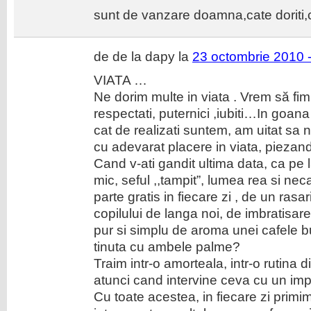
sunt de vanzare doamna,cate doriti
de de la dapy la
23 octombrie 2010 
VIATA …
Ne dorim multe in viata . Vrem să fim
respectati, puternici ,iubiti…In goa
cat de realizati suntem, am uitat s
cu adevarat placere in viata, piezandu
Cand v-ati gandit ultima data, ca pe 
mic, seful ,,tampit”, lumea rea si nec
parte gratis in fiecare zi , de un ras
copilului de langa noi, de imbratisa
pur si simplu de aroma unei cafele b
tinuta cu ambele palme?
Traim intr-o amorteala, intr-o rutina 
atunci cand intervine ceva cu un imp
Cu toate acestea, in fiecare zi primim