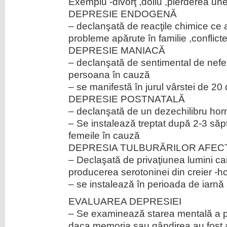
Exemplu -divorţ ,doliu ,pierderea un
DEPRESIE ENDOGENĂ
– declanşată de reacţile chimice ce 
probleme apărute în familie ,conflicte
DEPRESIE MANIACĂ
– declanşată de sentimental de neferi
persoana în cauză
– se manifestă în jurul vârstei de 20 
DEPRESIE POSTNATALĂ
– declanşată de un dezechilibru horm
– Se instalează treptat după 2-3 săp
femeile în cauză
DEPRESIA TULBURĂRILOR AFEC
– Declaşată de privaţiunea lumini c
producerea serotoninei din creier -hor
– se instalează în perioada de iarnă 
EVALUAREA DEPRESIEI
– Se examinează starea mentală a pa
daca memoria sau gândirea au fost 