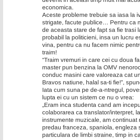
economica.
Aceste probleme trebuie sa iasa la i
strigate, facute publice… Pentru ca ma
de aceasta stare de fapt sa fie trasi
probabil la politicieni, insa un lucru 
vina, pentru ca nu facem nimic pent
traim!
“Traim vremuri in care cei cu doua fa
master pun benzina la OMV nenorocit
conduc masini care valoreaza cat u
Bravos natiune, halal sa-ti fie!”, spun
Iata cum suna pe de-a-ntregul, pove
lupta ei cu un sistem ce nu o vrea:
„Eram inca studenta cand am inceput
colaborarea ca translator/interpret, l
instrumente muzicale, am continuat 
predau franceza, spaniola, engleza 
particulara de limbi straine, timp in c