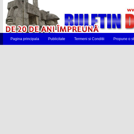
Pagina principala
Publicitate
Termeni si Conditii
Propune o st