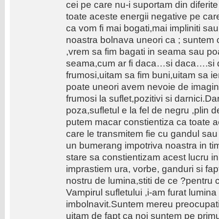
cei pe care nu-i suportam din diferit
toate aceste energii negative pe ca
ca vom fi mai bogati,mai impliniti s
noastra bolnava uneori ca ; suntem c
,vrem sa fim bagati in seama sau po
seama,cum ar fi daca…si daca….si
frumosi,uitam sa fim buni,uitam s
poate uneori avem nevoie de imagin
frumosi la suflet,pozitivi si darnici.
poza,sufletul e la fel de negru ,plin d
putem macar constientiza ca toate a
care le transmitem fie cu gandul sau
un bumerang impotriva noastra in ti
stare sa constientizam acest lucru 
imprastiem ura, vorbe, ganduri si fap
nostru de lumina,stiti de ce ?pentru
Vampirul sufletului ,i-am furat lumina 
imbolnavit.Suntem mereu preocupati 
uitam de fapt ca noi suntem pe primul