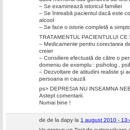
– Se examinează istoricul familiei
– Se întreabă pacientul dacă este 
alcool
– Se face o istorie completă a simpt
TRATAMENTUL PACIENTULUI CE
– Medicamente pentru corectarea dez
creier
– Consiliere efectuată de către o pe
domeniu de exemplu : psiholog , psihi
– Dezvoltare de atitudini realiste şi 
persoana in cauză
ps> DEPRESIA NU INSEAMNA NE
Astept comentarii.
Numai bine !
de de la dapy la
1 august 2010 - 13:
Va propun un Test de autoevaluare a