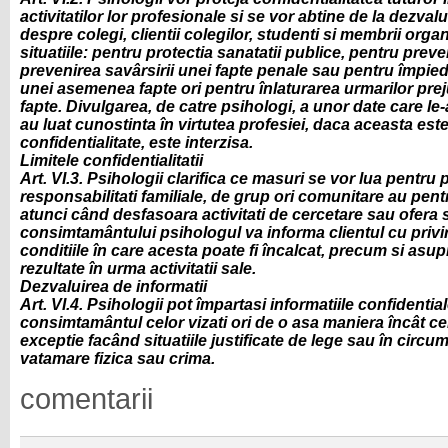
activitatilor lor profesionale si se vor abtine de la dezvalu
despre colegi, clientii colegilor, studenti si membrii organ
situatiile: pentru protectia sanatatii publice, pentru prev
prevenirea savârsirii unei fapte penale sau pentru împied
unei asemenea fapte ori pentru înlaturarea urmarilor pre
fapte. Divulgarea, de catre psihologi, a unor date care le
au luat cunostinta în virtutea profesiei, daca aceasta est
confidentialitate, este interzisa.
Limitele confidentialitatii
Art. VI.3. Psihologii clarifica ce masuri se vor lua pentru p
responsabilitati familiale, de grup ori comunitare au pentr
atunci când desfasoara activitati de cercetare sau ofera s
consimtamântului psihologul va informa clientul cu privire l
conditiile în care acesta poate fi încalcat, precum si asupra
rezultate în urma activitatii sale.
Dezvaluirea de informatii
Art. VI.4. Psihologii pot împartasi informatiile confidentia
consimtamântul celor vizati ori de o asa maniera încât cei v
exceptie facând situatiile justificate de lege sau în circ
vatamare fizica sau crima.
comentarii