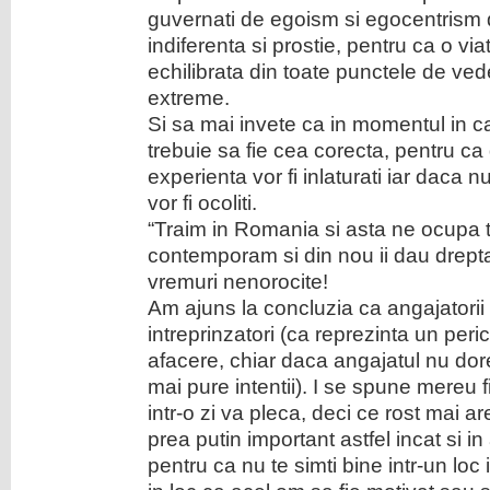
guvernati de egoism si egocentrism de
indiferenta si prostie, pentru ca o vi
echilibrata din toate punctele de ve
extreme.
Si sa mai invete ca in momentul in c
trebuie sa fie cea corecta, pentru c
experienta vor fi inlaturati iar daca 
vor fi ocoliti.
“Traim in Romania si asta ne ocupa 
contemporam si din nou ii dau drepta
vremuri nenorocite!
Am ajuns la concluzia ca angajatori
intreprinzatori (ca reprezinta un peric
afacere, chiar daca angajatul nu dore
mai pure intentii). I se spune mereu 
intr-o zi va pleca, deci ce rost mai ar
prea putin important astfel incat si i
pentru ca nu te simti bine intr-un loc 