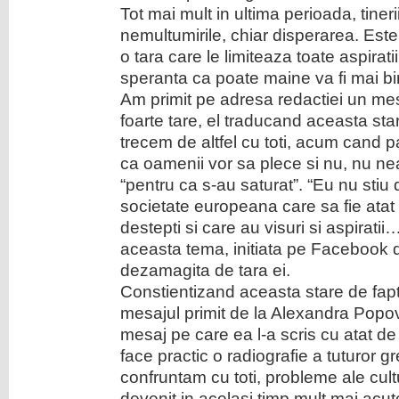
Tot mai mult in ultima perioada, tinerii
nemultumirile, chiar disperarea. Este t
o tara care le limiteaza toate aspirati
speranta ca poate maine va fi mai bi
Am primit pe adresa redactiei un me
foarte tare, el traducand aceasta star
trecem de altfel cu toti, acum cand pa
ca oamenii vor sa plece si nu, nu nea
“pentru ca s-au saturat”. “Eu nu stiu
societate europeana care sa fie atat d
destepti si care au visuri si aspiratii
aceasta tema, initiata pe Facebook d
dezamagita de tara ei.
Constientizand aceasta stare de fap
mesajul primit de la Alexandra Popov
mesaj pe care ea l-a scris cu atat de 
face practic o radiografie a tuturor gr
confruntam cu toti, probleme ale cult
devenit in acelasi timp mult mai acu