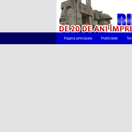
Pagina principala
Publicitate
Ter