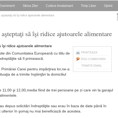
Eveniment
Stirea Zilei
Cultura Invatamant
Timp Liber
Opinii
aşteptaţi să îşi ridice ajutoarele alimentare
aşteptaţi să îşi ridice ajutoarele alimentare
PRINTEAZA
site din Comunitatea Europeană cu titlu de
dreptăţite să îl primească.
RSS COMENTARII
TRIMITE EMAIL
Primăriei Carei pentru impărţirea lor,ne-a
aţia de a trimite înştiinţări la domiciliul
e 11,00 şi 12,00,media fiind de trei persoane pe zi care vin la garajul
alimentele.
au depus solicitări îndreptăţite sau erau în baza de date până în
t ulterior în şomaj nu mai beneficiază de acestea.