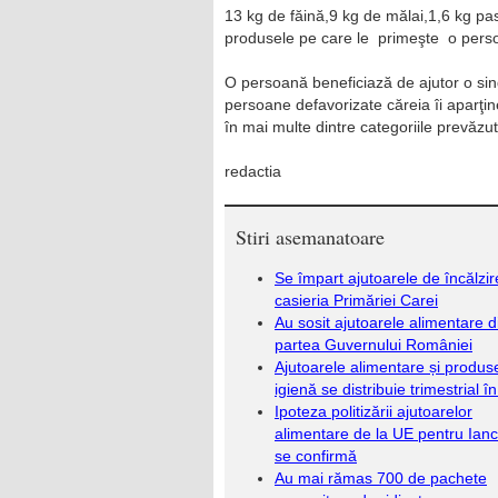
13 kg de făină,9 kg de mălai,1,6 kg pas
produsele pe care le primeşte o perso
O persoană beneficiază de ajutor o sing
persoane defavorizate căreia îi aparţine
în mai multe dintre categoriile prevăzu
redactia
Stiri asemanatoare
Se împart ajutoarele de încălzir
casieria Primăriei Carei
Au sosit ajutoarele alimentare d
partea Guvernului României
Ajutoarele alimentare și produs
igienă se distribuie trimestrial în
Ipoteza politizării ajutoarelor
alimentare de la UE pentru Ianc
se confirmă
Au mai rămas 700 de pachete