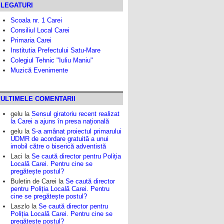
LEGATURI
Scoala nr. 1 Carei
Consiliul Local Carei
Primaria Carei
Institutia Prefectului Satu-Mare
Colegiul Tehnic "Iuliu Maniu"
Muzică Evenimente
ULTIMELE COMENTARII
gelu
la
Sensul giratoriu recent realizat
la Carei a ajuns în presa națională
gelu
la
S-a amânat proiectul primarului
UDMR de acordare gratuită a unui
imobil către o biserică adventistă
Laci
la
Se caută director pentru Poliția
Locală Carei. Pentru cine se
pregătește postul?
Buletin de Carei
la
Se caută director
pentru Poliția Locală Carei. Pentru
cine se pregătește postul?
Laszlo
la
Se caută director pentru
Poliția Locală Carei. Pentru cine se
pregătește postul?