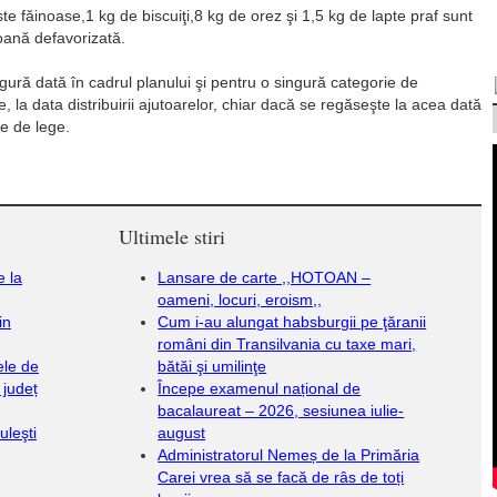
te făinoase,1 kg de biscuiţi,8 kg de orez şi 1,5 kg de lapte praf sunt
ană defavorizată.
ură dată în cadrul planului şi pentru o singură categorie de
, la data distribuirii ajutoarelor, chiar dacă se regăseşte la acea dată
te de lege.
Ultimele stiri
e la
Lansare de carte ,,HOTOAN –
oameni, locuri, eroism,,
in
Cum i-au alungat habsburgii pe ţăranii
români din Transilvania cu taxe mari,
ele de
bătăi şi umilinţe
 județ
Începe examenul național de
bacalaureat – 2026, sesiunea iulie-
uleşti
august
Administratorul Nemeș de la Primăria
Carei vrea să se facă de râs de toți