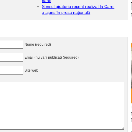
banii
Sensul giratoriu recent realizat la Carei
a ajuns în presa națională
Nume (required)
Email (nu va fi publicat) (required)
Site web