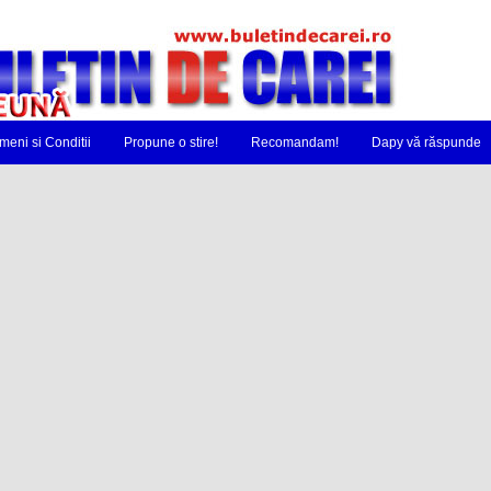
meni si Conditii
Propune o stire!
Recomandam!
Dapy vă răspunde