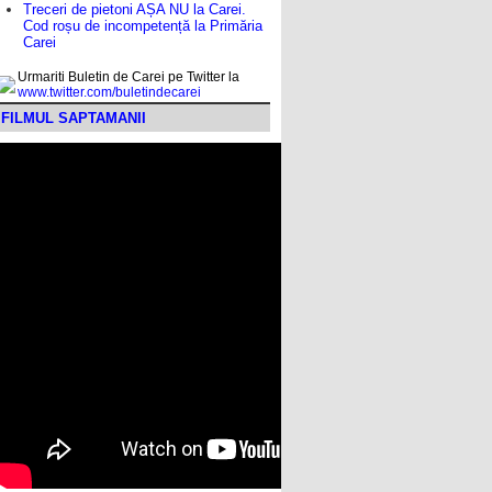
Treceri de pietoni AȘA NU la Carei.
Cod roșu de incompetență la Primăria
Carei
Urmariti Buletin de Carei pe Twitter la
www.twitter.com/buletindecarei
FILMUL SAPTAMANII