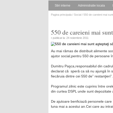
Stiri interne
Administratie locala
Pagina principala
/
Social
/ 550 de careieni mai sunt 
550 de careieni mai sunt 
• publicat la: 24 noiembrie 2011
Au mai rămas de distribuit alimente so
ajutor social,pentru 550 de persoane în
Dumitru Paşca,responsabilul din cadrul 
declarat că speră ca să nu ajungă în situ
fiecăruia dintre cei 550 de” restanţieri”.
Programul zilnic este cuprins între orel
din curtea DSPL unde sunt depozitate 
De ajutoare benficiază personele care 
luna mai a acestui an.Cei care au intra