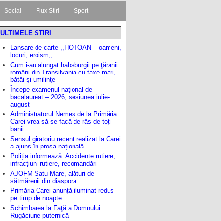
Social
Flux Stiri
Sport
ULTIMELE STIRI
Lansare de carte ,,HOTOAN – oameni,
locuri, eroism,,
Cum i-au alungat habsburgii pe ţăranii
români din Transilvania cu taxe mari,
bătăi şi umilinţe
Începe examenul național de
bacalaureat – 2026, sesiunea iulie-
august
Administratorul Nemeș de la Primăria
Carei vrea să se facă de râs de toți
banii
Sensul giratoriu recent realizat la Carei
a ajuns în presa națională
Poliția informează. Accidente rutiere,
infracțiuni rutiere, recomandări
AJOFM Satu Mare, alături de
sătmărenii din diaspora
Primăria Carei anunță iluminat redus
pe timp de noapte
Schimbarea la Faţă a Domnului.
Rugăciune puternică