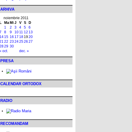
ARHIVA
noiembrie 2011
L
Ma
Mi
J
V
S
D
1
2
3
4
5
6
7
8
9
10
11
12
13
14
15
16
17
18
19
20
21
22
23
24
25
26
27
28
29
30
« oct.
dec. »
PRESA
CALENDAR ORTODOX
RADIO
RECOMANDAM