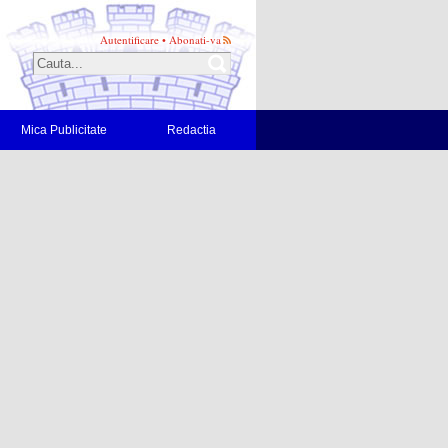
Autentificare
•
Abonati-va
Mica Publicitate
Redactia