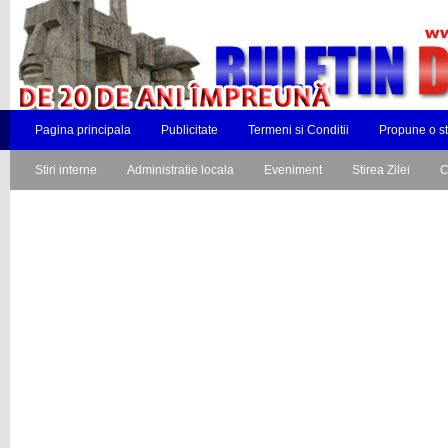
Pagina principala
Publicitate
Termeni si Conditii
Propune o st
Stiri interne
Administratie locala
Eveniment
Stirea Zilei
C