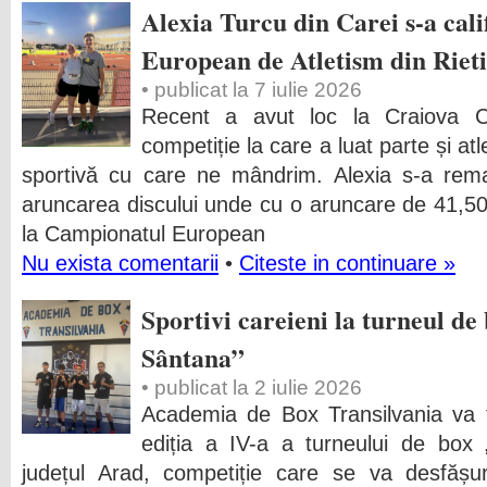
Alexia Turcu din Carei s-a cal
European de Atletism din Rieti
• publicat la 7 iulie 2026
Recent a avut loc la Craiova C
competiție la care a luat parte și at
sportivă cu care ne mândrim. Alexia s-a rema
aruncarea discului unde cu o aruncare de 41,50 
la Campionatul European
Nu exista comentarii
•
Citeste in continuare »
Sportivi careieni la turneul d
Sântana”
• publicat la 2 iulie 2026
Academia de Box Transilvania va fi 
ediția a IV-a a turneului de box
județul Arad, competiție care se va desfăș