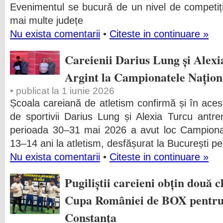
Evenimentul se bucurǎ de un nivel de competiție
mai multe județe
Nu exista comentarii
•
Citeste in continuare »
Careienii Darius Lung și Alexi
Argint la Campionatele Naționa
• publicat la 1 iunie 2026
Școala careiană de atletism confirmă și în acest
de sportivii Darius Lung și Alexia Turcu antren
perioada 30–31 mai 2026 a avut loc Campionat
13–14 ani la atletism, desfășurat la București pe
Nu exista comentarii
•
Citeste in continuare »
Pugiliștii careieni obțin două 
Cupa României de BOX pentru 
Constanța