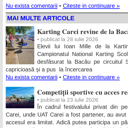
Nu exista comentarii
•
Citeste in continuare »
MAI MULTE ARTICOLE
Karting Carei revine de la Bac
• publicat la 28 iulie 2026
Elevii lui Ioan Mille de la Kart
Campionatul National Karting Sco
desfăsurat la Bacău pe circuitul
capricioasă și a pus la încercarea
Nu exista comentarii
•
Citeste in continuare »
Competiții sportive cu acces re
• publicat la 23 iulie 2026
În cadrul festivalului privat din p
Carei, unde UAT Carei a fost partener, au avut l
accesul era limitat. Adică putea participa un pări