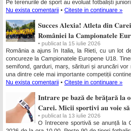
Pe terenurile de sport au evoluat fotbaliști junior
Nu exista comentarii
•
Citeste in continuare »
Succes Alexia! Atleta din Carei
României la Campionatele Eu
• publicat la 15 iulie 2026
România a ajuns în Italia, la Rieti, cu un lot de
concureze la Campionatele Europene U18. Tineri 
semifond, garduri, marș, sărituri și aruncări vor
una dintre cele mai importante competiții contin
Nu exista comentarii
•
Citeste in continuare »
Intrare pe bază de brățară la o
Carei. Micii sportivi au voie s
• publicat la 13 iulie 2026
O întrecere sportivă se anunță la C
2026 de la ora 10,00. Peste 90 de tineri fotbaliș