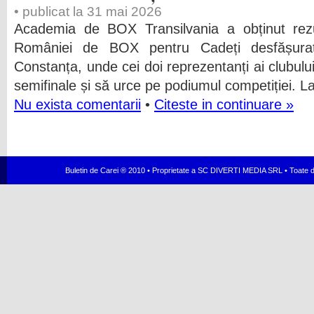
• publicat la 31 mai 2026
Academia de BOX Transilvania a obținut rez
României de BOX pentru Cadeți desfășurat
Constanța, unde cei doi reprezentanți ai clubulu
semifinale și să urce pe podiumul competiției. L
Nu exista comentarii
•
Citeste in continuare »
Buletin de Carei ® 2010 • Proprietate a SC DIVERTI MEDIA SRL • Toate dr