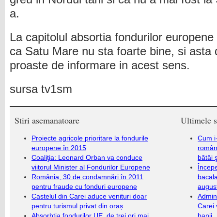
a.
La capitolul absortia fondurilor europene
ca Satu Mare nu sta foarte bine, si asta 
proaste de informare in acest sens.
sursa tv1sm
Stiri asemanatoare
Ultimele s
Proiecte agricole prioritare la fondurile
Cum i-
europene în 2015
români
Coaliţia: Leonard Orban va conduce
bătăi 
viitorul Minister al Fondurilor Europene
Încep
România, 30 de condamnări în 2011
bacala
pentru fraude cu fonduri europene
augus
Castelul din Carei aduce venituri doar
Admini
pentru turismul privat din oraș
Carei 
Absorbţia fondurilor UE, de trei ori mai
banii