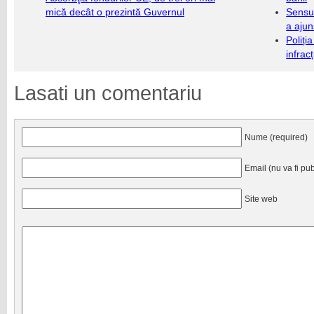
mică decât o prezintă Guvernul
Sensul
a ajun
Poliți
infrac
Lasati un comentariu
Nume (required)
Email (nu va fi pub
Site web