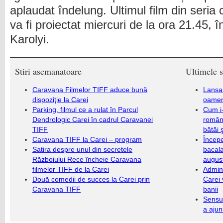
aplaudat îndelung. Ultimul film din seria
va fi proiectat miercuri de la ora 21.45, î
Karolyi.
Stiri asemanatoare
Ultimele s
Caravana Filmelor TIFF aduce bună
Lansa
dispoziţie la Carei
oameni
Parking, filmul ce a rulat în Parcul
Cum i-
Dendrologic Carei în cadrul Caravanei
români
TIFF
bătăi 
Caravana TIFF la Carei – program
Încep
Satira despre unul din secretele
bacala
Războiului Rece încheie Caravana
augus
filmelor TIFF de la Carei
Admini
Două comedii de succes la Carei prin
Carei 
Caravana TIFF
banii
Sensul
a ajun