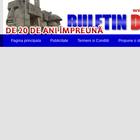
Pagina principala
Publicitate
Termeni si Conditii
Propune o st