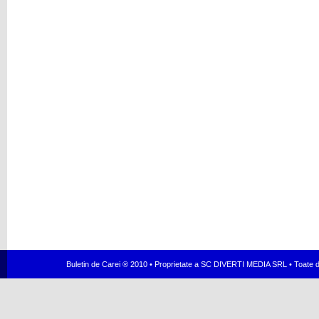
Buletin de Carei ® 2010 • Proprietate a SC DIVERTI MEDIA SRL • Toate dr