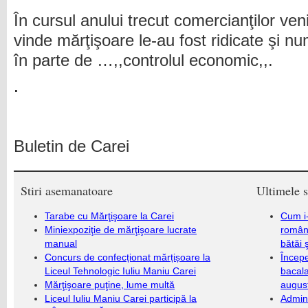
În cursul anului trecut comercianţilor ven
vinde mărţişoare le-au fost ridicate şi n
în parte de …,,controlul economic,,.
.
Buletin de Carei
Stiri asemanatoare
Ultimele s
Tarabe cu Mărţişoare la Carei
Cum i-
Miniexpoziţie de mărţişoare lucrate
români
manual
bătăi 
Concurs de confecționat mărțișoare la
Încep
Liceul Tehnologic Iuliu Maniu Carei
bacala
Mărţişoare puţine, lume multă
augus
Liceul Iuliu Maniu Carei participă la
Admini