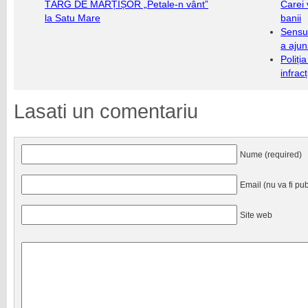
TÂRG DE MĂRȚIȘOR „Petale-n vânt”
Carei 
la Satu Mare
banii
Sensul
a ajun
Poliți
infrac
Lasati un comentariu
Nume (required)
Email (nu va fi pub
Site web