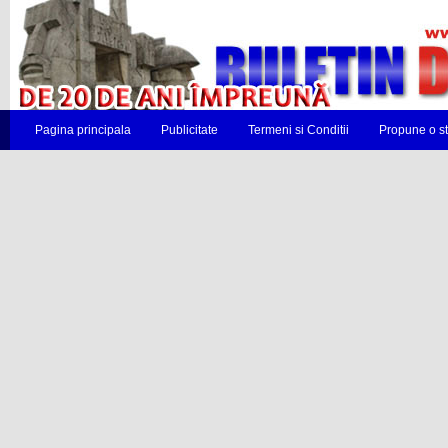
Pagina principala
Publicitate
Termeni si Conditii
Propune o st