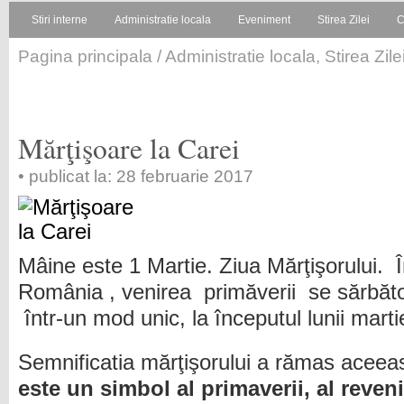
Stiri interne
Administratie locala
Eveniment
Stirea Zilei
C
Pagina principala
/
Administratie locala
,
Stirea Zile
Mărţişoare la Carei
• publicat la: 28 februarie 2017
Mâine este 1 Martie. Ziua Mărţişorului. 
România , venirea primăverii se sărbăt
într-un mod unic, la începutul lunii marti
Semnificatia mărţişorului a rămas aceeasi
este un simbol al primaverii, al revenir