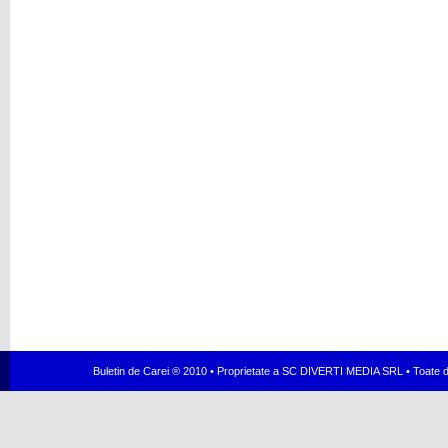
Buletin de Carei ® 2010 • Proprietate a SC DIVERTI MEDIA SRL • Toate dr