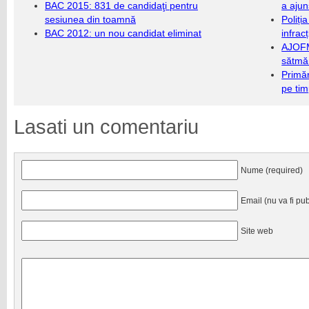
BAC 2015: 831 de candidaţi pentru
a ajun
sesiunea din toamnă
Poliți
BAC 2012: un nou candidat eliminat
infrac
AJOFM
sătmăr
Primăr
pe ti
Lasati un comentariu
Nume (required)
Email (nu va fi pub
Site web