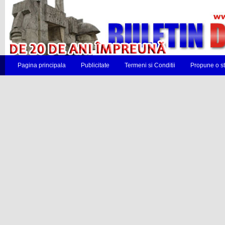
Pagina principala
Publicitate
Termeni si Conditii
Propune o st