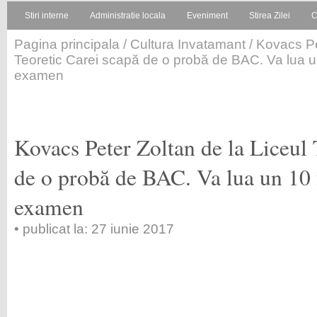
Stiri interne
Administratie locala
Eveniment
Stirea Zilei
C
Pagina principala
/
Cultura Invatamant
/ Kovacs Pe
Teoretic Carei scapă de o probă de BAC. Va lua un
examen
Kovacs Peter Zoltan de la Liceul 
de o probă de BAC. Va lua un 10 f
examen
• publicat la: 27 iunie 2017