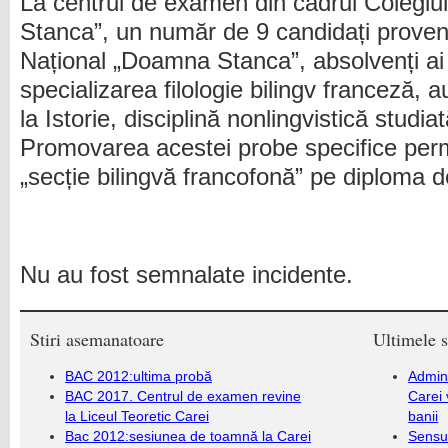
La centrul de examen din cadrul Colegiu
Stanca”, un număr de 9 candidați proveniț
Național „Doamna Stanca”, absolvenți ai 
specializarea filologie bilingv franceză, 
la Istorie, disciplină nonlingvistică studi
Promovarea acestei probe specifice perm
„secție bilingvă francofonă” pe diploma 
Nu au fost semnalate incidente.
Stiri asemanatoare
Ultimele s
BAC 2012:ultima probă
Admini
BAC 2017. Centrul de examen revine
Carei 
la Liceul Teoretic Carei
banii
Bac 2012:sesiunea de toamnă la Carei
Sensul