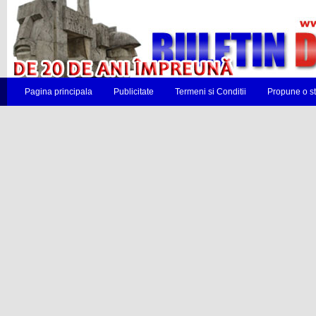
Pagina principala
Publicitate
Termeni si Conditii
Propune o st