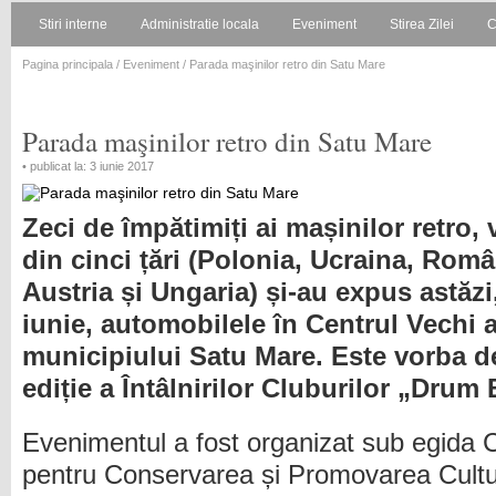
Stiri interne
Administratie locala
Eveniment
Stirea Zilei
C
Pagina principala
/
Eveniment
/ Parada maşinilor retro din Satu Mare
Parada maşinilor retro din Satu Mare
• publicat la: 3 iunie 2017
Zeci de împătimiți ai mașinilor retro, 
din cinci țări (Polonia, Ucraina, Româ
Austria și Ungaria) și-au expus astăzi
iunie, automobilele în Centrul Vechi a
municipiului Satu Mare. Este vorba d
ediție a Întâlnirilor Cluburilor „Drum
Evenimentul a fost organizat sub egida 
pentru Conservarea și Promovarea Cultur