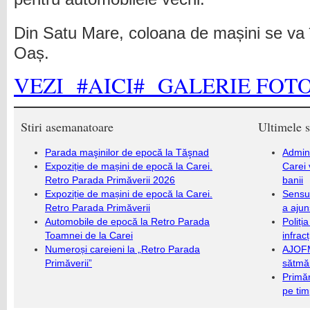
Din Satu Mare, coloana de mașini se va 
Oaș.
VEZI #AICI# GALERIE FOTO
Stiri asemanatoare
Ultimele s
Parada maşinilor de epocă la Tăşnad
Admini
Expoziție de mașini de epocă la Carei.
Carei 
Retro Parada Primăverii 2026
banii
Expoziție de mașini de epocă la Carei.
Sensul
Retro Parada Primăverii
a ajun
Automobile de epocă la Retro Parada
Poliți
Toamnei de la Carei
infrac
Numeroși careieni la „Retro Parada
AJOFM
Primăverii”
sătmăr
Primăr
pe ti