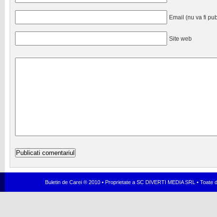
Email (nu va fi pub
Site web
Buletin de Carei ® 2010 • Proprietate a SC DIVERTI MEDIA SRL • Toate dr