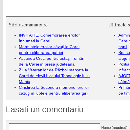
Stiri asemanatoare
Ultimele s
INVITAȚIE. Comemorarea eroilor
Admini
înhumați la Carei
Carei 
Mormintele eroilor căzuți la Carei
banii
pentru eliberarea patriei
Sensul
Acțiunea Cruci pentru ostașii români
a ajun
de la Carei în presa județeană
Poliți
Ziua Veteranilor de Război marcată la
infrac
Carei de elevii Liceului Tehnologic Iuliu
AJOFM
Maniu
sătmăr
Cinstirea la Socond a memoriei eroilor
Primăr
căzuţi în luptele pentru eliberarea ţării
pe ti
Lasati un comentariu
Nume (required)