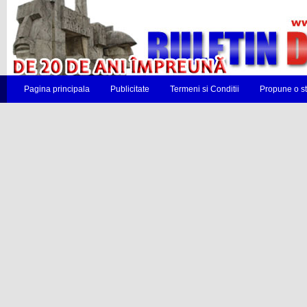
Pagina principala
Publicitate
Termeni si Conditii
Propune o st