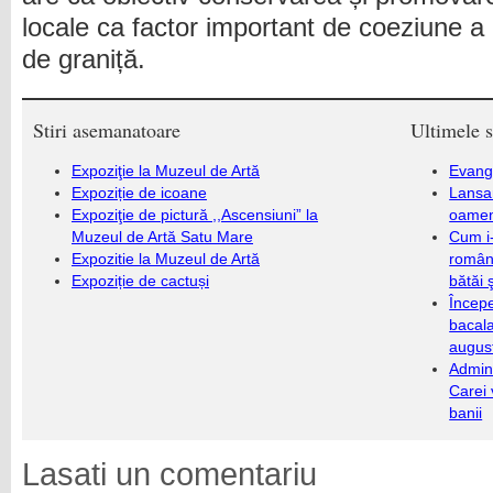
locale ca factor important de coeziune a 
de graniță.
Stiri asemanatoare
Ultimele s
Expoziţie la Muzeul de Artă
Evang
Expoziție de icoane
Lansa
Expoziţie de pictură ,,Ascensiuni” la
oameni
Muzeul de Artă Satu Mare
Cum i-
Expozitie la Muzeul de Artă
români
Expoziție de cactuși
bătăi 
Încep
bacala
augus
Admini
Carei 
banii
Lasati un comentariu