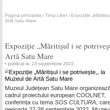
Pagina principala
/
Timp Liber
/ Expoziție „Măritișu
Artă Satu Mare
Expoziție „Măritișul i se potriveș
Artă Satu Mare
• publicat la: 23 septembrie 2022
Muzeul Județean Satu Mare organizează
cadrul proiectului european COOLNET,
conferința cu tema
SOS CULTURA
, car
perioada 27-28 septembrie 2022. Muzeu