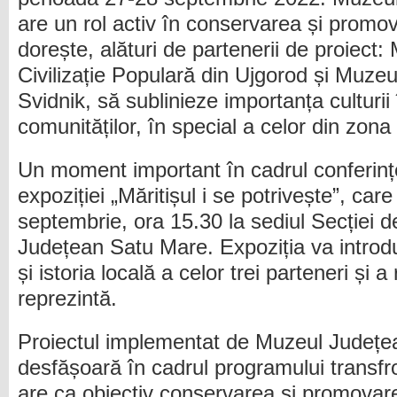
are un rol activ în conservarea și promovar
dorește, alături de partenerii de proiect:
Civilizație Populară din Ujgorod și Muzeu
Svidnik, să sublinieze importanța culturii
comunităților, în special a celor din zona
Un moment important în cadrul conferinței
expoziției „Măritișul i se potrivește”, car
septembrie, ora 15.30 la sediul Secției 
Județean Satu Mare. Expoziția va introduc
și istoria locală a celor trei parteneri și a
reprezintă.
Proiectul implementat de Muzeul Județ
desfășoară în cadrul programului trans
are ca obiectiv conservarea și promovarea 