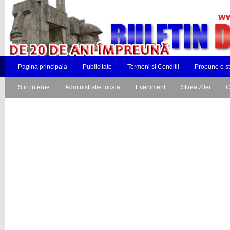
Pagina principala
Publicitate
Termeni si Conditii
Propune o st
Stiri interne
Administratie locala
Eveniment
Stirea Zilei
C