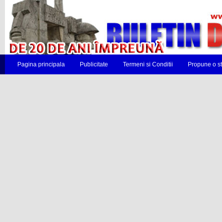
Pagina principala
Publicitate
Termeni si Conditii
Propune o st