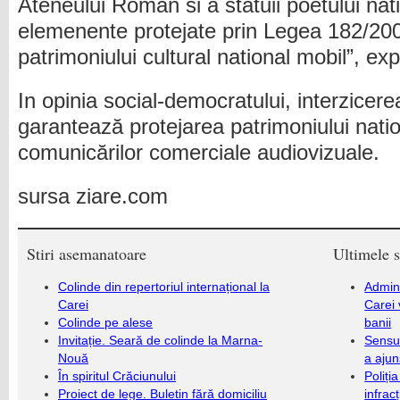
Ateneului Român si a statuii poetului na
elemenente protejate prin Legea 182/200
patrimoniului cultural national mobil”, ex
In opinia social-democratului, interzicere
garantează protejarea patrimoniului natio
comunicărilor comerciale audiovizuale.
sursa ziare.com
Stiri asemanatoare
Ultimele s
Colinde din repertoriul internațional la
Admini
Carei
Carei 
Colinde pe alese
banii
Invitație. Seară de colinde la Marna-
Sensul
Nouă
a ajun
În spiritul Crăciunului
Poliți
Proiect de lege. Buletin fără domiciliu
infrac