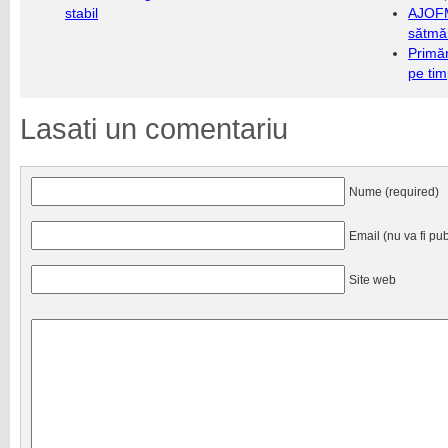
stabil
AJOFM
sătmăr
Primăr
pe ti
Lasati un comentariu
Nume (required)
Email (nu va fi pub
Site web