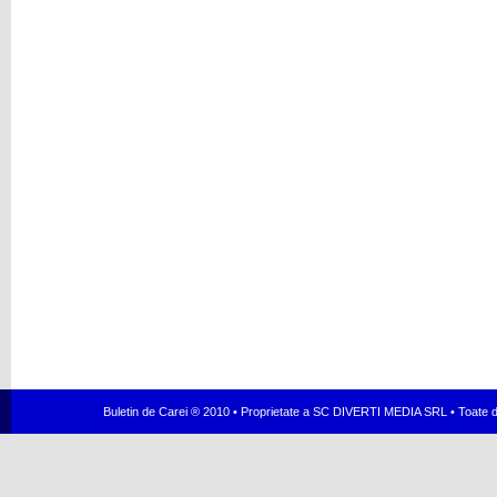
Buletin de Carei ® 2010 • Proprietate a SC DIVERTI MEDIA SRL • Toate dr