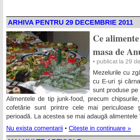
ARHIVA PENTRU 29 DECEMBRIE 2011
Ce alimente 
masa de An
• publicat la 29 
Mezelurile cu zgâ
cu E-uri şi cârn
sunt produse pe c
Alimentele de tip junk-food, precum chipsurile
cofetărie sunt printre cele mai periculoase 
perioadă. La acestea se mai adaugă alimentele î
Nu exista comentarii
•
Citeste in continuare »