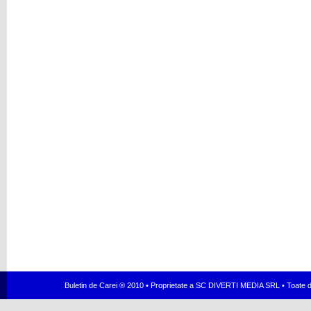
Buletin de Carei ® 2010 • Proprietate a SC DIVERTI MEDIA SRL • Toate dr