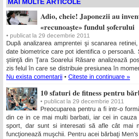
MAI MULTE ARTICOLE
Adio, cheie! Japonezii au inven
«recunoaşte» fundul şoferului
• publicat la 29 decembrie 2011
După analizarea amprentei şi scanarea retinei, 
date biometrice care pot identifica o persoană.
ştiinţă din Ţara Soarelui Răsare analizează po
zis felul în care se distribuie presiunea în mome
Nu exista comentarii
•
Citeste in continuare »
10 sfaturi de fitness pentru băr
• publicat la 29 decembrie 2011
Preocuparea pentru a fi intr-o formă
din ce in ce mai multi barbati, iar cei in cauz
sport, dar sunt si interesati să afle cât mai
funcţionează muşchii. Pentru acei bărbaţi Men’s