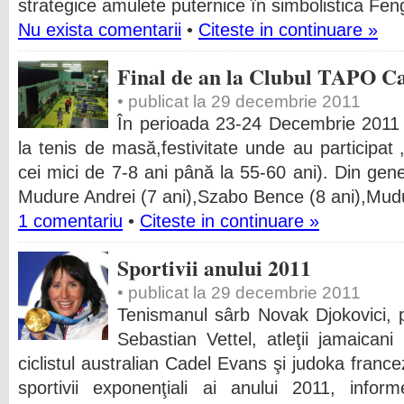
strategice amulete puternice în simbolistica Feng
Nu exista comentarii
•
Citeste in continuare »
Final de an la Clubul TAPO C
• publicat la 29 decembrie 2011
În perioada 23-24 Decembrie 2011 a
la tenis de masă,festivitate unde au participat „
cei mici de 7-8 ani până la 55-60 ani). Din gener
Mudure Andrei (7 ani),Szabo Bence (8 ani),Mudu
1 comentariu
•
Citeste in continuare »
Sportivii anului 2011
• publicat la 29 decembrie 2011
Tenismanul sârb Novak Djokovici, 
Sebastian Vettel, atleţii jamaican
ciclistul australian Cadel Evans şi judoka france
sportivii exponenţiali ai anului 2011, info