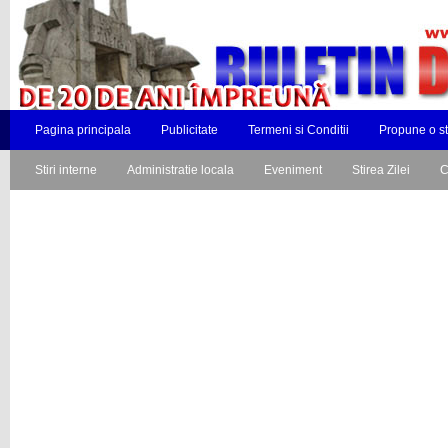
Pagina principala
Publicitate
Termeni si Conditii
Propune o st
Stiri interne
Administratie locala
Eveniment
Stirea Zilei
C