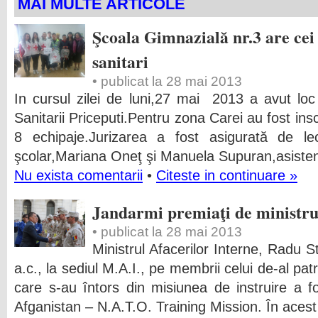
MAI MULTE ARTICOLE
Şcoala Gimnazială nr.3 are cei 
sanitari
• publicat la 28 mai 2013
In cursul zilei de luni,27 mai 2013 a avut lo
Sanitarii Priceputi.Pentru zona Carei au fost in
8 echipaje.Jurizarea a fost asigurată de le
şcolar,Mariana Oneţ şi Manuela Supuran,asiste
Nu exista comentarii
•
Citeste in continuare »
Jandarmi premiaţi de ministru
• publicat la 28 mai 2013
Ministrul Afacerilor Interne, Radu S
a.c., la sediul M.A.I., pe membrii celui de-al pa
care s-au întors din misiunea de instruire a fo
Afganistan – N.A.T.O. Training Mission. În acest 