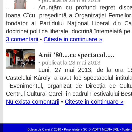
• publicat la 28 mai 2013
Anunţăm cu profund regret dispa
Ioana Cîcu, preşedintă a Organizaţiei Femeilo
fondator al Partidului Naţional Liberal din C
doctrinei politice liberale, doctrină întemeiată pe t
3 comentarii
•
Citeste in continuare »
Anii ’80…ce spectacol….
• publicat la 28 mai 2013
Luni, 27 mai 2013, de la ora 18
Castelului Károlyi a avut loc spectacolul intitul
Evenimentul, organizat de Direcţia de Cult
Centrul Cultural Carei, în cadrul Festivalului Be
Nu exista comentarii
•
Citeste in continuare »
Buletin de Carei ® 2010 • Proprietate a SC DIVERTI MEDIA SRL • Toate dr