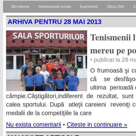
Stiri interne
Administratie locala
Eveniment
Stirea Zilei
C
ARHIVA PENTRU 28 MAI 2013
Tenismenii 
mereu pe p
• publicat la 28 
O frumoasă şi c
că se desfăşoar
ultima perioadă 
câmpie.Câştigători,indiferent de rezultat, sun
calea sportului. După atleţii careieni reveniţi c
medalii de la competiţiile la care
Nu exista comentarii
•
Citeste in continuare »