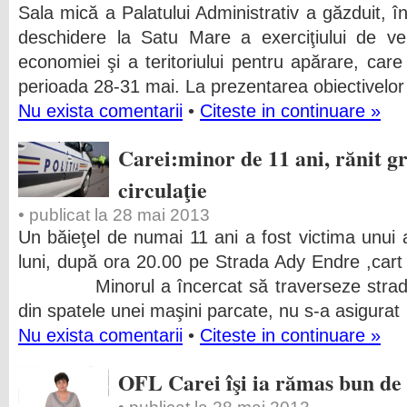
Sala mică a Palatului Administrativ a găzduit, 
deschidere la Satu Mare a exerciţiului de verif
economiei şi a teritoriului pentru apărare, car
perioada 28-31 mai. La prezentarea obiectivelor e
Nu exista comentarii
•
Citeste in continuare »
Carei:minor de 11 ani, rănit gr
circulaţie
• publicat la 28 mai 2013
Un băieţel de numai 11 ani a fost victima unui 
luni, după ora 20.00 pe Strada Ady Endre ,cart
Minorul a încercat să traverseze strada p
din spatele unei maşini parcate, nu s-a asigurat
Nu exista comentarii
•
Citeste in continuare »
OFL Carei îşi ia rămas bun de