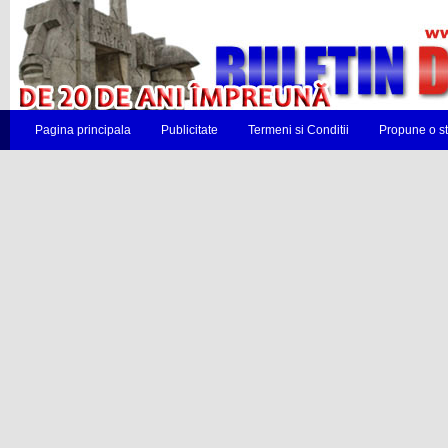
Pagina principala
Publicitate
Termeni si Conditii
Propune o st