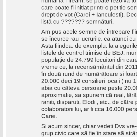
numai la Tiream, se poate rezolva tot
care poate fi initiat printr-o petitie
drept de vot (Carei + Ianculesti). Dec
listã cu ??????? semnãturi.
Am pus acele semne de întrebare fii
se încurce rãu lucrurile, ca atunci c
Asta fiindcã, de exemplu, la alegeri
listele de control trimise de BEJ, mun
populaţie de 24.799 locuitori din car
vreme ce, la recensãmântul din 2011,
în douã rund de numãrãtoare si foarte
20.000 deci 19 consilieri locali ( n
abia cu cãteva persoane peste 20.00
aproximatie, sa spunem cã real, fãrã t
raniti, disparuti, Elodii, etc., de cãtre
colaboratorii lui, ar fi cca 16.000 pe
Carei.
Si acum sincer, chiar vedeti Dvs vre-o
grup civic care sã fie în stare sã st