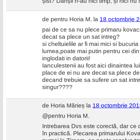
șist? Dânșii n-au nici timp, și nici nu
de pentru Horia M. la
18 octombrie 2
pai de ce sa nu plece primaru kovac
decat sa plece un sat intreg?
si cheltuielile ar fi mai mici si bucur
lumea,poate mai putin pentru cei din
inglodati in datorii!
Ianculestenii au fost aici dinaintea lu
place de ei nu are decat sa plece de
decand trebuie sa sufere un sat intre
singur????
de Horia Mărieș la
18 octombrie 201
@pentru Horia M.
Intrebarea Dvs este corectă, dar ce 
în practică. Plecarea primarului Kova