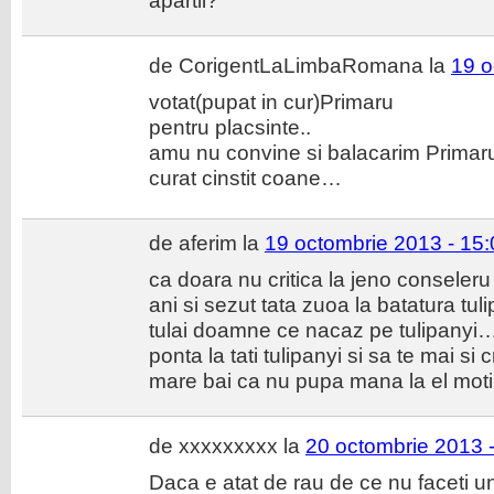
apartii?
de CorigentLaLimbaRomana la
19 o
votat(pupat in cur)Primaru
pentru placsinte..
amu nu convine si balacarim Primar
curat cinstit coane…
de aferim la
19 octombrie 2013 - 15:
ca doara nu critica la jeno conseleru 
ani si sezut tata zuoa la batatura tu
tulai doamne ce nacaz pe tulipanyi…s
ponta la tati tulipanyi si sa te mai si 
mare bai ca nu pupa mana la el mot
de xxxxxxxxx la
20 octombrie 2013 
Daca e atat de rau de ce nu faceti u