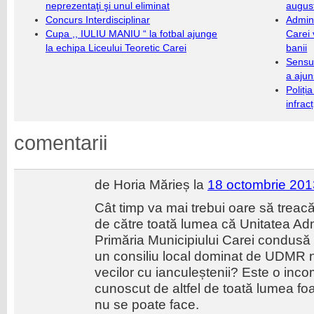
neprezentaţi şi unul eliminat
augus
Concurs Interdisciplinar
Admini
Cupa ,, IULIU MANIU “ la fotbal ajunge
Carei 
la echipa Liceului Teoretic Carei
banii
Sensul
a ajun
Poliți
infrac
comentarii
de Horia Mărieș la
18 octombrie 201
Cât timp va mai trebui oare să treac
de către toată lumea că Unitatea Admi
Primăria Municipiului Carei condus
un consiliu local dominat de UDMR nu
vecilor cu ianculeștenii? Este o incomp
cunoscut de altfel de toată lumea foa
nu se poate face.