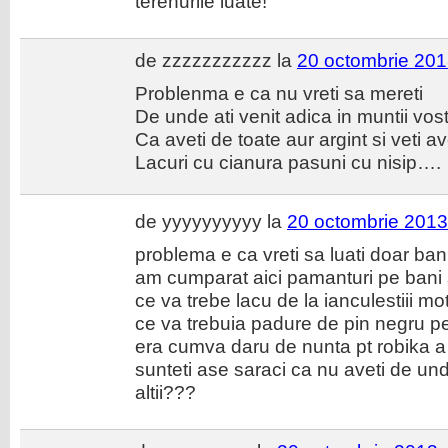
terenurile luate!
de zzzzzzzzzzz la
20 octombrie 201
Problenma e ca nu vreti sa mereti
De unde ati venit adica in muntii vost
Ca aveti de toate aur argint si veti a
Lacuri cu cianura pasuni cu nisip….
de yyyyyyyyyy la
20 octombrie 2013
problema e ca vreti sa luati doar ban
am cumparat aici pamanturi pe bani s
ce va trebe lacu de la ianculestiii mo
ce va trebuia padure de pin negru 
era cumva daru de nunta pt robika a
sunteti ase saraci ca nu aveti de un
altii???