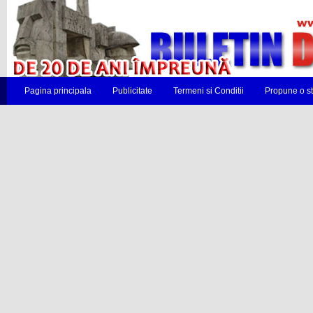
Pagina principala
Publicitate
Termeni si Conditii
Propune o st