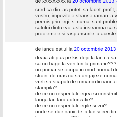
de xxxxxxxxx la
20 octombrie 2013 
cred ca din lac puteti sa faceti profit
vostru, impozitele stranse raman la vo
permis prin legi, si numai sant probl
satului dintre voi asta inseamna ca st
problemele si raspunsurile la acest
de ianculestiul la
20 octombrie 2013 
deaia ati pus pe kis dejo la lac ca sa 
sa nu bage la venituri la primarie???
un primar se ocupa in mod normal de 
straini de oras ca sa angajeze numai 
vreti sa scapati de romanii din iancu
stampila?
de ce nu respectati legea si construi
langa lac fara autorizatie?
de ce nu respectati legile si voi?
unde se duc banii de la lac si cei di