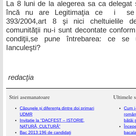
La 8 luni de la alegerea sa ca delegat 
încă nu are Legitimaţia ce
i
se
393/2004,art 8 şi nici cheltuielile d
comunităţii nu-i sunt decontate conform 
condiţii,se pune întrebarea: ce se
Ianculeşti
?
redacţia
Stiri asemanatoare
Ultimele s
Căpușele și diferența dintre doi primari
Cum i-
UDMR
români
Invitaţie la “DACFEST – ISTORIE,
bătăi 
NATURĂ, CULTURĂ”
Încep
Bac 2013:196 de candidaţi
bacala