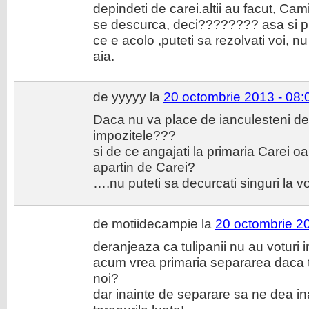
depindeti de carei.altii au facut, Ca
se descurca, deci???????? asa si pro
ce e acolo ,puteti sa rezolvati voi, nu
aia.
de yyyyy la
20 octombrie 2013 - 08:
Daca nu va place de ianculesteni de 
impozitele???
si de ce angajati la primaria Carei 
apartin de Carei?
….nu puteti sa decurcati singuri la vo
de motiidecampie la
20 octombrie 20
deranjeaza ca tulipanii nu au voturi i
acum vrea primaria separarea daca to
noi?
dar inainte de separare sa ne dea ina