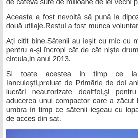
de câteva sute de milioane de lei vechi p
Aceasta a fost nevoită să pună la dipozi
două utilaje.Restul a fost munca volunta
Aţi citit bine.Sătenii au ieşit cu mic c
pentru a-şi încropi cât de cât nişte dru
circula,in anul 2013.
Si toate acestea in timp ce la
Ianculeşti,preluat de Primărie de doi an
lucrări neautorizate dealtfel,şi pent
aducerea unui compactor care a zăcut b
umbra in timp ce sătenii ieşeau cu lopa
de acces din sat.