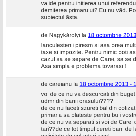
valide pentru initierea unui referen
demiterea primarului? Eu nu vãd. P
subiectul ãsta.
de Nagykárolyi la
18 octombrie 2013
Ianculestenii piresm si asa prea mult 
taxe si impozite. Pentru nimic poti as
cazul sa se separe de Carei, sa se d
Asa simpla e problema tovarasi !
de careianu la
18 octombrie 2013 - 
voi de ce nu va descurcati din buget 
udmr din banii orasului????
de ce nu faceti szureti bal din cotizat
primaria sa plateste pentru buli vost
de ce nu va separati si voi de Carei 
tari??de ce tot timpul cereti bani de 
activitate de voluntari cica!