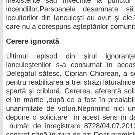
inexistente sau învechite la punctul 
incendiilor.Persoanele desemnate să
locuitorilor din Ianculeşti au avut şi ele,î
care nu a corespuns aşteptărilor comunită
Cerere ignorată
Ultimul episod din şirul ignoranţ
ianculeştenilor s-a consumat în aceas
Delegatul sătesc, Ciprian Chiorean, a sol
pentru reabilitarea a trei străzi lăturalnic
spartă şi criblură. Cererea, aferentă soli
el în martie ,după ce a fost în prealabi
unanimitate de voturi.Neprimind nici u
depune o solicitare
in acest sens in 
număr de înregistrare 8728/04.07.201
concret până în ziua de azi.Doar promisi