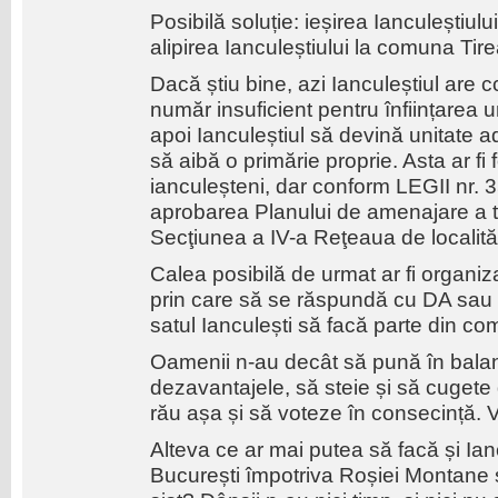
Posibilă soluție: ieșirea Ianculeștiulu
alipirea Ianculeștiului la comuna Tir
Dacă știu bine, azi Ianculeștiul are c
număr insuficient pentru înființarea
apoi Ianculeștiul să devină unitate adm
să aibă o primărie proprie. Asta ar fi 
ianculeșteni, dar conform LEGII nr. 3
aprobarea Planului de amenajare a ter
Secţiunea a IV-a Reţeaua de localită
Calea posibilă de urmat ar fi organi
prin care să se răspundă cu DA sau N
satul Ianculești să facă parte din c
Oamenii n-au decât să pună în balan
dezavantajele, să steie și să cugete
rău așa și să voteze în consecință. V
Alteva ce ar mai putea să facă și Ian
București împotriva Roșiei Montane ș