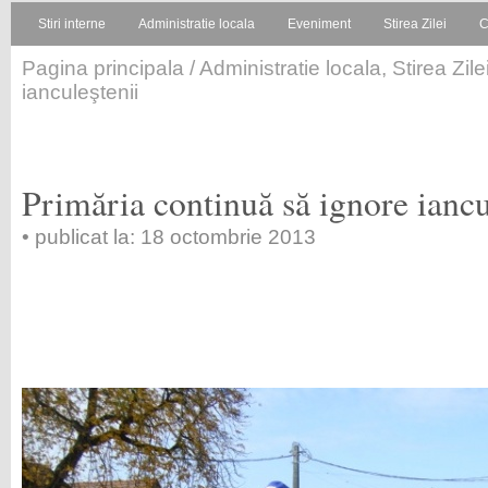
Stiri interne
Administratie locala
Eveniment
Stirea Zilei
C
Pagina principala
/
Administratie locala
,
Stirea Zile
ianculeştenii
Primăria continuă să ignore iancu
• publicat la: 18 octombrie 2013