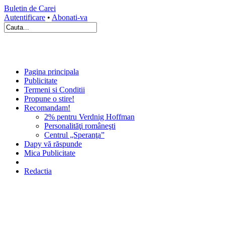
Buletin de Carei
Autentificare
•
Abonati-va
Pagina principala
Publicitate
Termeni si Conditii
Propune o stire!
Recomandam!
2% pentru Verdnig Hoffman
Personalităţi româneşti
Centrul „Speranţa”
Dapy vă răspunde
Mica Publicitate
Redactia