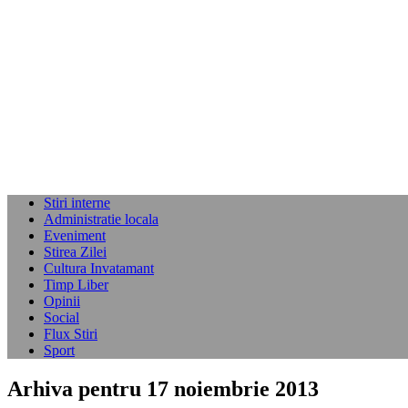
Stiri interne
Administratie locala
Eveniment
Stirea Zilei
Cultura Invatamant
Timp Liber
Opinii
Social
Flux Stiri
Sport
Arhiva pentru 17 noiembrie 2013