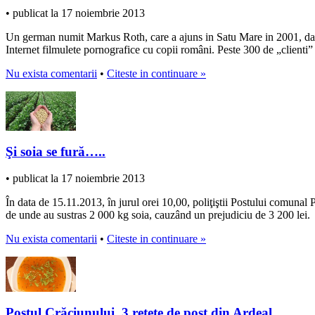
• publicat la 17 noiembrie 2013
Un german numit Markus Roth, care a ajuns in Satu Mare in 2001, dar s
Internet filmulete pornografice cu copii români. Peste 300 de „clienti” 
Nu exista comentarii
•
Citeste in continuare »
Şi soia se fură…..
• publicat la 17 noiembrie 2013
În data de 15.11.2013, în jurul orei 10,00, poliţiştii Postului comunal 
de unde au sustras 2 000 kg soia, cauzând un prejudiciu de 3 200 lei.
Nu exista comentarii
•
Citeste in continuare »
Postul Crăciunului. 3 reţete de post din Ardeal