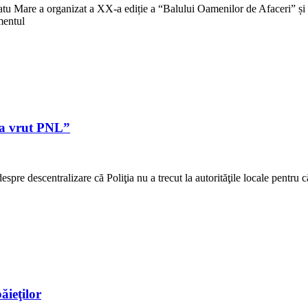
tu Mare a organizat a XX-a ediție a “Balului Oamenilor de Afaceri” și
mentul
u a vrut PNL”
re descentralizare că Poliţia nu a trecut la autorităţile locale pentru
ăieţilor