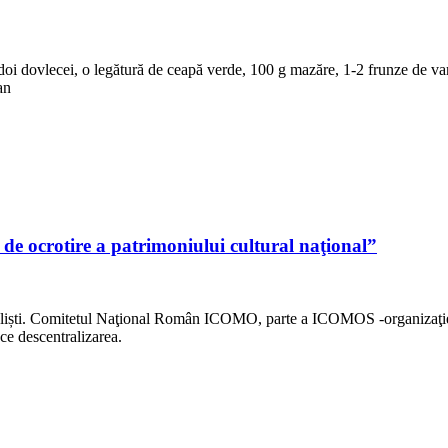
oi dovlecei, o legătură de ceapă verde, 100 g mazăre, 1-2 frunze de varză
an
 de ocrotire a patrimoniului cultural naţional”
ecialiști. Comitetul Naţional Român ICOMO, parte a ICOMOS -organizaţi
ce descentralizarea.