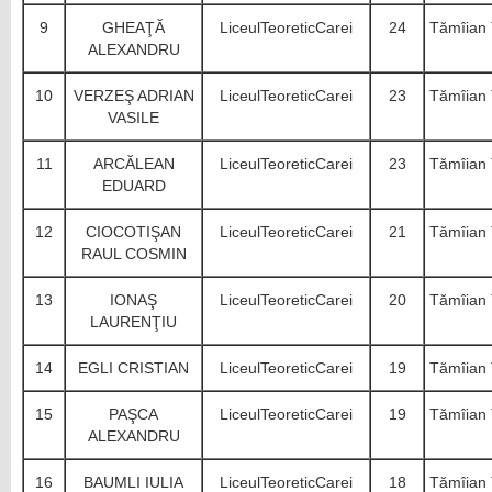
9
GHEAŢĂ
LiceulTeoreticCarei
24
Tămîian 
ALEXANDRU
10
VERZEŞ ADRIAN
LiceulTeoreticCarei
23
Tămîian 
VASILE
11
ARCĂLEAN
LiceulTeoreticCarei
23
Tămîian 
EDUARD
12
CIOCOTIŞAN
LiceulTeoreticCarei
21
Tămîian 
RAUL COSMIN
13
IONAŞ
LiceulTeoreticCarei
20
Tămîian 
LAURENŢIU
14
EGLI CRISTIAN
LiceulTeoreticCarei
19
Tămîian 
15
PAŞCA
LiceulTeoreticCarei
19
Tămîian 
ALEXANDRU
16
BAUMLI IULIA
LiceulTeoreticCarei
18
Tămîian 