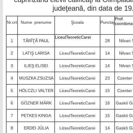
judeţeană, din data de 19
Prof.
Nr.crt
Nume prenume
Şcoala
Punctaj
coordonat
LiceulTeoreticCarei
1
TĂRÎŢĂ PAUL
28
Nilvan 
2
LATIŞ LARISA
LiceulTeoreticCarei
14
Nilvan 
3
ILIEŞ ELISEI
LiceulTeoreticCarei
14
Nilvan 
4
MUSZKA ZSUZSA
LiceulTeoreticCarei
23
Czenter
5
HÖLCZLI VALTER
LiceulTeoreticCarei
15
Czenter
6
GÓZNER MÁRK
LiceulTeoreticCarei
16
Gaskó Ga
7
PETKES KINGA
LiceulTeoreticCarei
15
Gaskó Ga
8
ERDEI JÚLIA
LiceulTeoreticCarei
14
Gaskó Ga