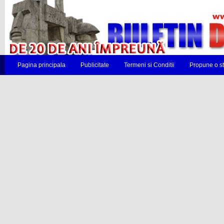
Pagina principala
Publicitate
Termeni si Conditii
Propune o st