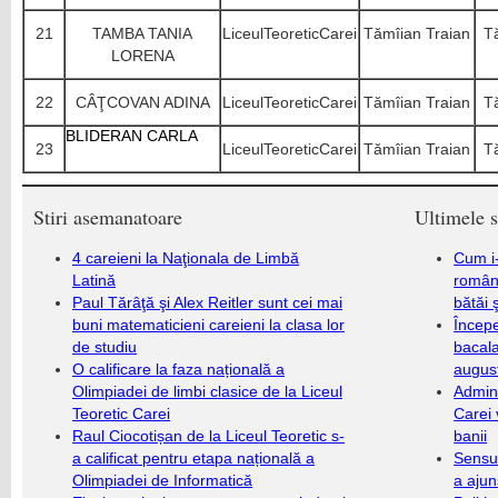
21
TAMBA TANIA
LiceulTeoreticCarei
Tămîian Traian
T
LORENA
22
CÂŢCOVAN ADINA
LiceulTeoreticCarei
Tămîian Traian
T
BLIDERAN CARLA
23
LiceulTeoreticCarei
Tămîian Traian
T
Stiri asemanatoare
Ultimele s
4 careieni la Naţionala de Limbă
Cum i-
Latină
români
Paul Tărâţă şi Alex Reitler sunt cei mai
bătăi 
buni matematicieni careieni la clasa lor
Încep
de studiu
bacala
O calificare la faza națională a
augus
Olimpiadei de limbi clasice de la Liceul
Admini
Teoretic Carei
Carei 
Raul Ciocotișan de la Liceul Teoretic s-
banii
a calificat pentru etapa națională a
Sensul
Olimpiadei de Informatică
a ajun