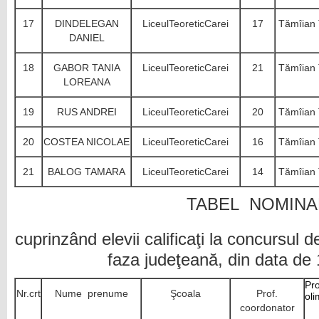
17
DINDELEGAN
LiceulTeoreticCarei
17
Tămîian 
DANIEL
18
GABOR TANIA
LiceulTeoreticCarei
21
Tămîian 
LOREANA
19
RUS ANDREI
LiceulTeoreticCarei
20
Tămîian 
20
COSTEA NICOLAE
LiceulTeoreticCarei
16
Tămîian 
21
BALOG TAMARA
LiceulTeoreticCarei
14
Tămîian 
TABEL NOMINA
cuprinzând elevii calificaţi la concursul
faza judeţeană, din data de
Pro
Nr.crt
Nume prenume
Şcoala
Prof.
oli
coordonator