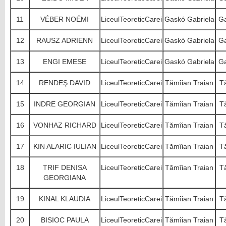
11
VÉBER NOÉMI
LiceulTeoreticCarei
Gaskó Gabriela
Ga
12
RAUSZ ADRIENN
LiceulTeoreticCarei
Gaskó Gabriela
Ga
13
ENGI EMESE
LiceulTeoreticCarei
Gaskó Gabriela
Ga
14
RENDEŞ DAVID
LiceulTeoreticCarei
Tămîian Traian
T
15
INDRE GEORGIAN
LiceulTeoreticCarei
Tămîian Traian
T
16
VONHAZ RICHARD
LiceulTeoreticCarei
Tămîian Traian
T
17
KIN ALARIC IULIAN
LiceulTeoreticCarei
Tămîian Traian
T
18
TRIF DENISA
LiceulTeoreticCarei
Tămîian Traian
T
GEORGIANA
19
KINAL KLAUDIA
LiceulTeoreticCarei
Tămîian Traian
T
20
BISIOC PAULA
LiceulTeoreticCarei
Tămîian Traian
T