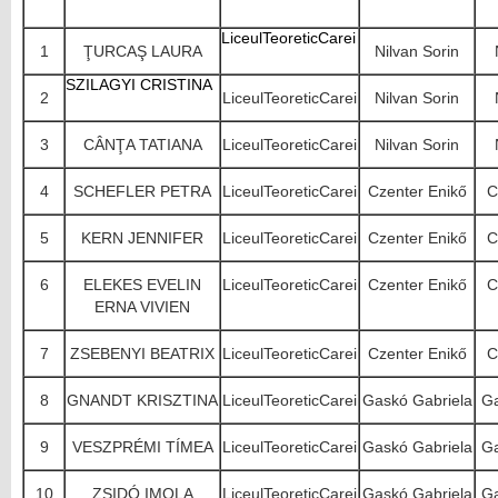
LiceulTeoreticCarei
1
ŢURCAŞ LAURA
Nilvan Sorin
SZILAGYI CRISTINA
2
LiceulTeoreticCarei
Nilvan Sorin
3
CÂNŢA TATIANA
LiceulTeoreticCarei
Nilvan Sorin
4
SCHEFLER PETRA
LiceulTeoreticCarei
Czenter Enikő
C
5
KERN JENNIFER
LiceulTeoreticCarei
Czenter Enikő
C
6
ELEKES EVELIN
LiceulTeoreticCarei
Czenter Enikő
C
ERNA VIVIEN
7
ZSEBENYI BEATRIX
LiceulTeoreticCarei
Czenter Enikő
C
8
GNANDT KRISZTINA
LiceulTeoreticCarei
Gaskó Gabriela
Ga
9
VESZPRÉMI TÍMEA
LiceulTeoreticCarei
Gaskó Gabriela
Ga
10
ZSIDÓ IMOLA
LiceulTeoreticCarei
Gaskó Gabriela
Ga