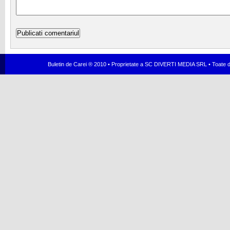
Buletin de Carei ® 2010 • Proprietate a SC DIVERTI MEDIA SRL • Toate dr