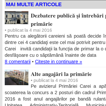
MAI MULTE ARTICOLE
Dezbatere publică şi întrebări 
primărie
• publicat la 4 mai 2016
Pentru ca alegătorii careieni să poată decide
dintre cei 4 candidaţi este cel mai potrivit pentr
Carei invită candidaţii la funcţia de primar la o
desfăşoare cu o săptămână înainte de data
8 comentarii
•
Citeste in continuare »
Alte angajări la primărie
• publicat la 4 mai 2016
Pe avizierul Primăriei Carei a a
scoaterea la concurs a 2 posturi din cadrul Primă
2016 a fost anul angajărilor pe bandă rulantă
Unitatea Administrativ-Teritorială Munic