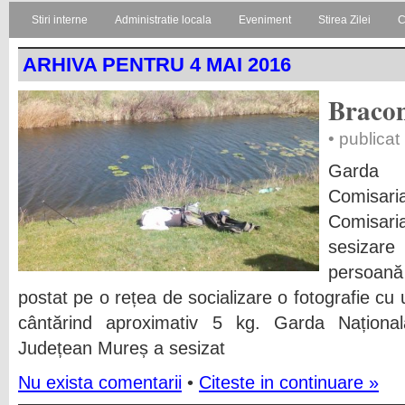
Stiri interne
Administratie locala
Eveniment
Stirea Zilei
C
ARHIVA PENTRU 4 MAI 2016
Bracon
• publicat
Garda 
Comisar
Comisari
sesizare
persoană 
postat pe o rețea de socializare o fotografie cu 
cântărind aproximativ 5 kg. Garda Naționa
Județean Mureș a sesizat
Nu exista comentarii
•
Citeste in continuare »