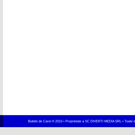
Buletin de Carei ® 2010 • Proprietate a SC DIVERTI MEDIA SRL • Toate dr