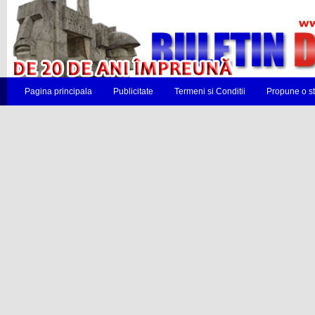
Pagina principala
Publicitate
Termeni si Conditii
Propune o st