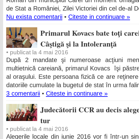
Român din municipiul Carei un moment omagial 
de Stat a României, Zilei Victoriei din cel de-al D
Nu exista comentarii
•
Citeste in continuare »
Primarul Kovacs bate toţi carei
Câştigă şi la Intoleranţă
• publicat la 4 mai 2016
După 2 mandate şi numeroase acţiuni meni
multietnică careiană, primarul Kovacs îşi păstr
al oraşului. Este persoana fizică ce are reţinere
datoriile cumulate la bugetul de stat în urma fali
3 comentarii
•
Citeste in continuare »
Judecătorii CCR au decis alege
tur
• publicat la 4 mai 2016
Alegerile locale din iunie 2016 vor fi într-un si