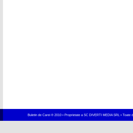
Buletin de Carei ® 2010 • Proprietate a SC DIVERTI MEDIA SRL • Toate dr