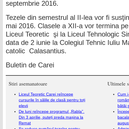
septembrie 2016.
Tezele din semestrul al II-lea vor fi susţ
mai 2016. Clasele a XII-a vor termina pe 
Liceul Teoretic şi la Liceul Tehnologic 
data de 2 iunie la Colegiul Tehnic Iuliu 
catolic Calasantius.
Buletin de Carei
Stiri asemanatoare
Ultimele s
Liceul Teoretic Carei reîncepe
Cum i-
cursurile în sălile de clasă pentru toți
români
elevii
bătăi 
De luni reîncepe programul „Rabla”.
Încep
Din 3 aprilie, puteți preda mașina la
bacala
Remat
augus
Se reduce numărul tezelor pentru
Admini