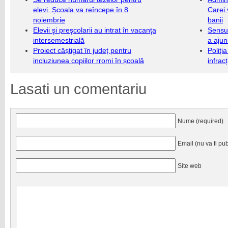
elevi. Școala va reîncepe în 8
Carei 
noiembrie
banii
Elevii şi preşcolarii au intrat în vacanţa
Sensul
intersemestrială
a ajun
Proiect câștigat în județ pentru
Poliți
incluziunea copiilor rromi în școală
infrac
Lasati un comentariu
Nume (required)
Email (nu va fi pub
Site web