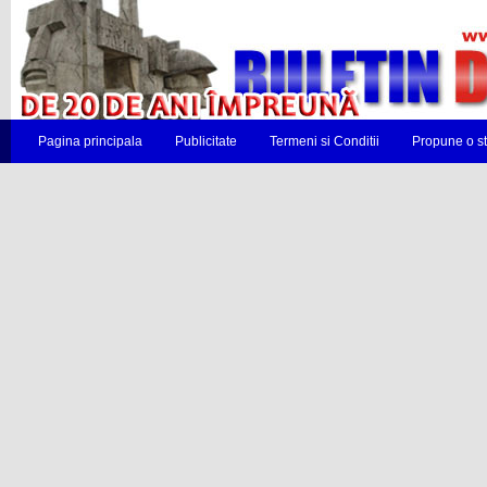
Pagina principala
Publicitate
Termeni si Conditii
Propune o st