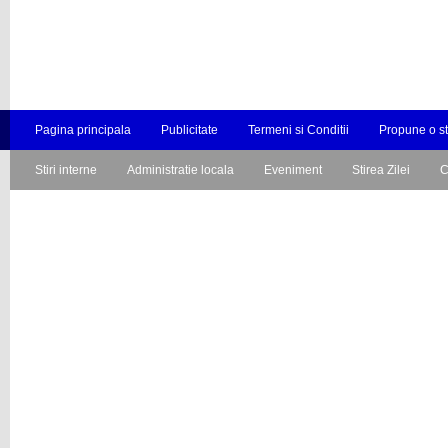
Pagina principala
Publicitate
Termeni si Conditii
Propune o st
Stiri interne
Administratie locala
Eveniment
Stirea Zilei
C