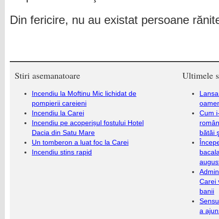
Din fericire, nu au existat persoane rănit
Stiri asemanatoare
Ultimele s
Incendiu la Moftinu Mic lichidat de
Lansa
pompierii careieni
oameni
Incendiu la Carei
Cum i-
Incendiu pe acoperișul fostului Hotel
români
Dacia din Satu Mare
bătăi 
Un tomberon a luat foc la Carei
Încep
Incendiu stins rapid
bacala
augus
Admini
Carei 
banii
Sensul
a ajun