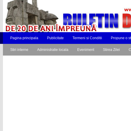
Pagina principala
Publicitate
Termeni si Conditii
Propune o st
Stiri interne
Administratie locala
Eveniment
Stirea Zilei
C