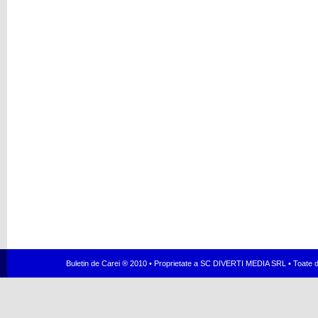
Buletin de Carei ® 2010 • Proprietate a SC DIVERTI MEDIA SRL • Toate dr