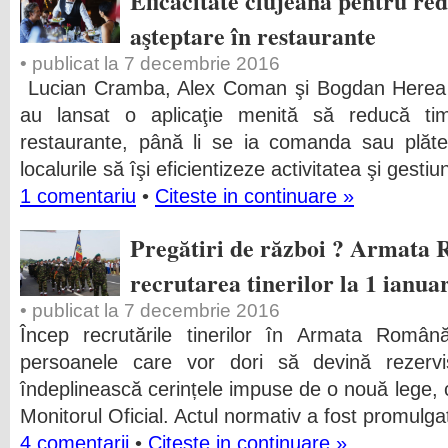
Eficacitate clujeană pentru re
aşteptare în restaurante
• publicat la 7 decembrie 2016
Lucian Cramba, Alex Coman şi Bogdan Herea sun
au lansat o aplicaţie menită să reducă tim
restaurante, până li se ia comanda sau plătes
localurile să îşi eficientizeze activitatea şi gesti
1 comentariu
•
Citeste in continuare »
Pregătiri de război ? Armata
recrutarea tinerilor la 1 ianua
• publicat la 7 decembrie 2016
Încep recrutările tinerilor în Armata Româ
persoanele care vor dori să devină rezerviș
îndeplinească cerințele impuse de o nouă lege, ca
Monitorul Oficial. Actul normativ a fost promulga
4 comentarii
•
Citeste in continuare »