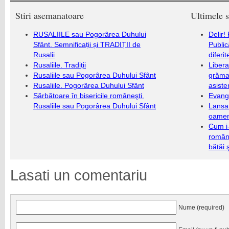
Stiri asemanatoare
Ultimele s
RUSALIILE sau Pogorârea Duhului
Delir!
Sfânt. Semnificații și TRADIȚII de
Public
Rusalii
diferi
Rusaliile. Tradiții
Libera
Rusaliile sau Pogorârea Duhului Sfânt
grămad
Rusaliile. Pogorârea Duhului Sfânt
asiste
Sărbătoare în bisericile româneşti.
Evang
Rusaliile sau Pogorârea Duhului Sfânt
Lansa
oameni
Cum i-
români
bătăi 
Lasati un comentariu
Nume (required)