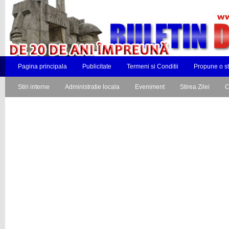
Pagina principala
Publicitate
Termeni si Conditii
Propune o st
Stiri interne
Administratie locala
Eveniment
Stirea Zilei
C