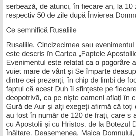
serbează, de atunci, în fiecare an, la 10 
respectiv 50 de zile după Învierea Domnu
Ce semnifică Rusaliile
Rusaliile, Cincizecimea sau evenimentul 
este descris în Cartea „Faptele Apostolilo
Evenimentul este relatat ca o pogorâre a
vuiet mare de vânt și Se împarte deasupr
dintre cei prezenți, în chip de limbi de f
faptul că acest Duh îi sfințește pe fiecare
deopotrivă, ca pe niște oameni aflați în
Gură de Aur și alți exegeți afirmă că toți c
au fost în număr de 120 de frați, care s
cu Apostolii și cu Hristos, de la Botezul
Înălțare. Deasemenea, Maica Domnului, 