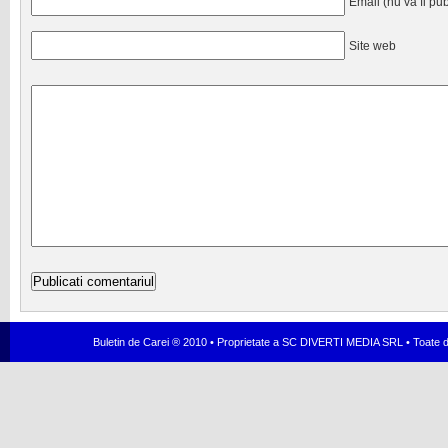
Email (nu va fi pub
Site web
Buletin de Carei ® 2010 • Proprietate a SC DIVERTI MEDIA SRL • Toate dr