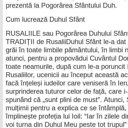
prezentă la Pogorârea Sfântului Duh.
Cum lucrează Duhul Sfânt
RUSALIILE sau Pogorârea Duhului Sfânt. 
TRADIȚII de RusaliiDuhul Sfânt le-a dat 
grăi în toate limbile pământului, în limb
atunci, pentru a propovădui Cuvântul Do
toate neamurile, după cum le-a poruncit 
Rusaliilor, ucenicii au început această ac
facă înțeleși iudeilor care veniseră în Ie
surprinderea tuturor celor de față, care i
spunând că „sunt plini de must”. Atunci, 
mulțimii pentru a explica ce se întâmplă
împlinește profeția lui Ioil: “Iar în zilele
voi turna din Duhul Meu peste tot trupul” (