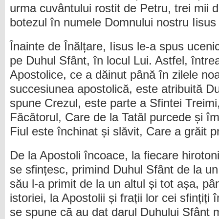
urma cuvântului rostit de Petru, trei mii
botezul în numele Domnului nostru Iisus 
Înainte de Înălțare, Iisus le-a spus ucenic
pe Duhul Sfânt, în locul Lui. Astfel, între
Apostolice, ce a dăinut până în zilele noas
succesiunea apostolică, este atribuită D
spune Crezul, este parte a Sfintei Treim
Făcătorul, Care de la Tatăl purcede și îm
Fiul este închinat și slăvit, Care a grăit p
De la Apostoli încoace, la fiecare hirotoni
se sfințesc, primind Duhul Sfânt de la un
său l-a primit de la un altul și tot așa, p
istoriei, la Apostolii și frații lor cei sfințiț
se spune că au dat darul Duhului Sfânt 