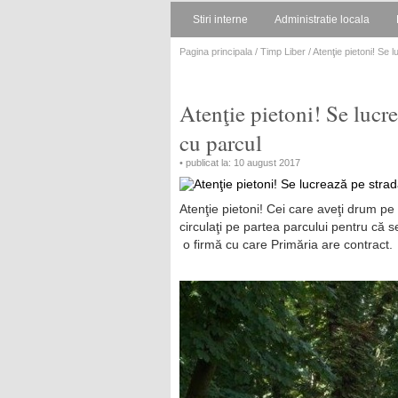
Stiri interne
Administratie locala
Pagina principala
/
Timp Liber
/ Atenţie pietoni! Se
Atenţie pietoni! Se lucr
cu parcul
• publicat la: 10 august 2017
Atenţie pietoni! Cei care aveţi drum p
circulaţi pe partea parcului pentru că s
o firmă cu care Primăria are contract.