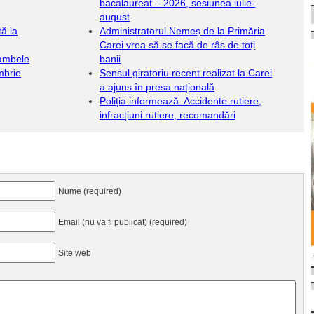
bacalaureat – 2026, sesiunea iulie-
august
ă la
Administratorul Nemeș de la Primăria
Carei vrea să se facă de râs de toți
 ambele
banii
mbrie
Sensul giratoriu recent realizat la Carei
a ajuns în presa națională
Poliția informează. Accidente rutiere,
infracțiuni rutiere, recomandări
Nume (required)
Email (nu va fi publicat) (required)
Site web