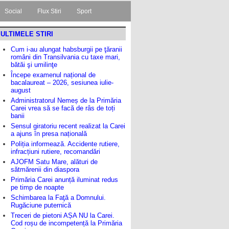
Social
Flux Stiri
Sport
ULTIMELE STIRI
Cum i-au alungat habsburgii pe ţăranii
români din Transilvania cu taxe mari,
bătăi şi umilinţe
Începe examenul național de
bacalaureat – 2026, sesiunea iulie-
august
Administratorul Nemeș de la Primăria
Carei vrea să se facă de râs de toți
banii
Sensul giratoriu recent realizat la Carei
a ajuns în presa națională
Poliția informează. Accidente rutiere,
infracțiuni rutiere, recomandări
AJOFM Satu Mare, alături de
sătmărenii din diaspora
Primăria Carei anunță iluminat redus
pe timp de noapte
Schimbarea la Faţă a Domnului.
Rugăciune puternică
Treceri de pietoni AȘA NU la Carei.
Cod roșu de incompetență la Primăria