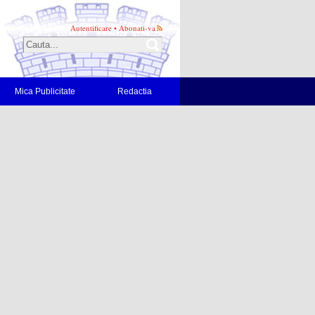
Autentificare
•
Abonati-va
Mica Publicitate
Redactia