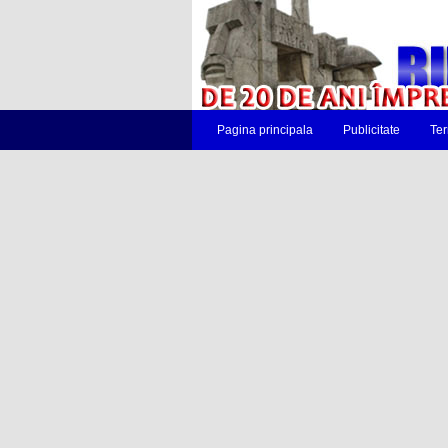
Pagina principala
Publicitate
Ter