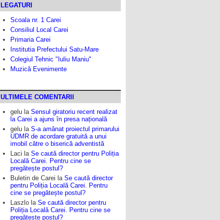
LEGATURI
Scoala nr. 1 Carei
Consiliul Local Carei
Primaria Carei
Institutia Prefectului Satu-Mare
Colegiul Tehnic "Iuliu Maniu"
Muzică Evenimente
ULTIMELE COMENTARII
gelu
la
Sensul giratoriu recent realizat
la Carei a ajuns în presa națională
gelu
la
S-a amânat proiectul primarului
UDMR de acordare gratuită a unui
imobil către o biserică adventistă
Laci
la
Se caută director pentru Poliția
Locală Carei. Pentru cine se
pregătește postul?
Buletin de Carei
la
Se caută director
pentru Poliția Locală Carei. Pentru
cine se pregătește postul?
Laszlo
la
Se caută director pentru
Poliția Locală Carei. Pentru cine se
pregătește postul?