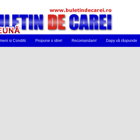
meni si Conditii
Propune o stire!
Recomandam!
Dapy vă răspunde