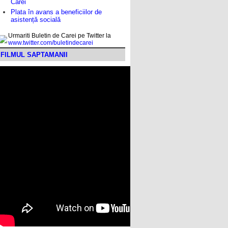
Carei
Plata în avans a beneficiilor de
asistență socială
Urmariti Buletin de Carei pe Twitter la
www.twitter.com/buletindecarei
FILMUL SAPTAMANII