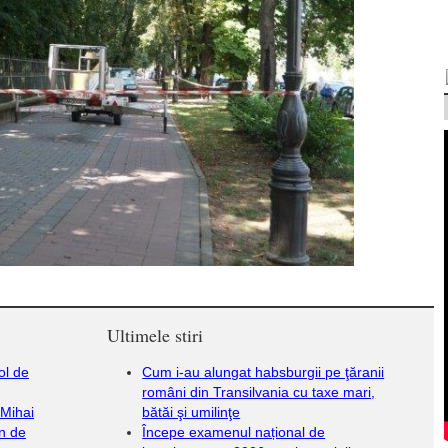
Ultimele stiri
ol de
Cum i-au alungat habsburgii pe ţăranii
români din Transilvania cu taxe mari,
 Mihai
bătăi şi umilinţe
in de
Începe examenul național de