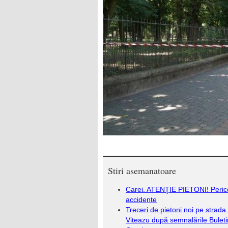
Stiri asemanatoare
Carei. ATENŢIE PIETONI! Peric
accidente
Treceri de pietoni noi pe strada
Viteazu după semnalările Bulet