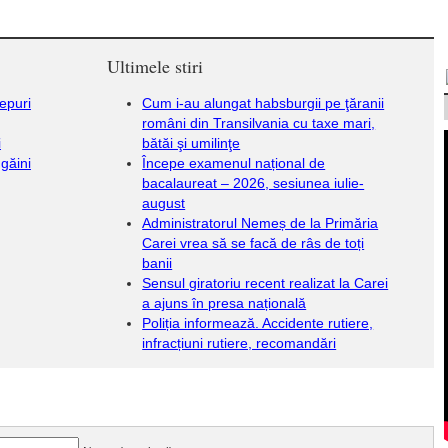
Ultimele stiri
iepuri
Cum i-au alungat habsburgii pe ţăranii
români din Transilvania cu taxe mari,
i
bătăi şi umilinţe
 găini
Începe examenul național de
bacalaureat – 2026, sesiunea iulie-
august
Administratorul Nemeș de la Primăria
Carei vrea să se facă de râs de toți
banii
Sensul giratoriu recent realizat la Carei
a ajuns în presa națională
Poliția informează. Accidente rutiere,
infracțiuni rutiere, recomandări