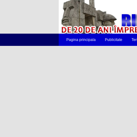
Pagina principala
Publicitate
Ter