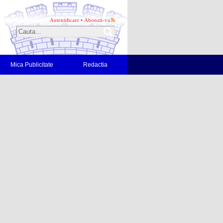
Autentificare
•
Abonati-va
Mica Publicitate
Redactia