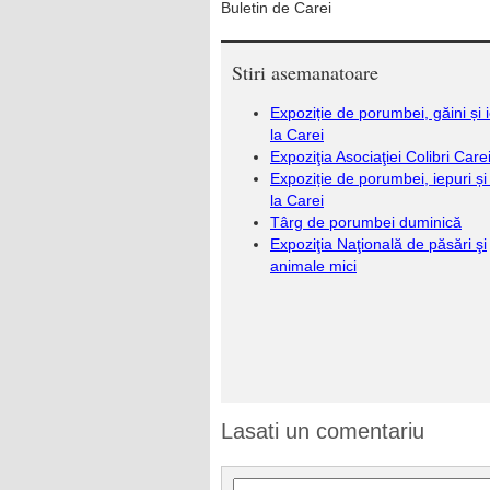
Buletin de Carei
Stiri asemanatoare
Expoziție de porumbei, găini și 
la Carei
Expoziţia Asociaţiei Colibri Care
Expoziție de porumbei, iepuri și
la Carei
Târg de porumbei duminică
Expoziţia Naţională de păsări şi
animale mici
Lasati un comentariu