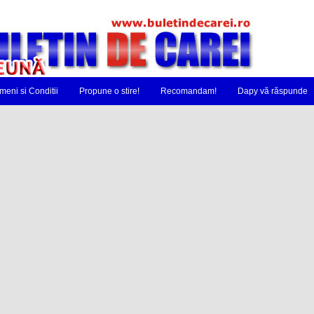
meni si Conditii
Propune o stire!
Recomandam!
Dapy vă răspunde