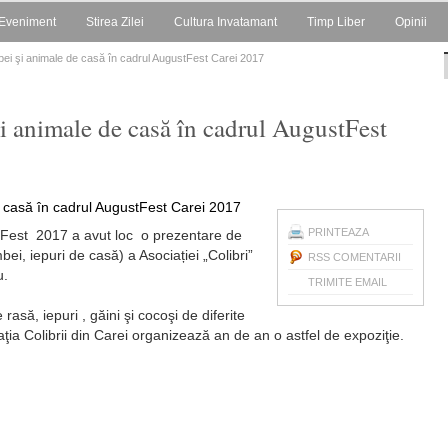
Eveniment
Stirea Zilei
Cultura Invatamant
Timp Liber
Opinii
bei şi animale de casă în cadrul AugustFest Carei 2017
i animale de casă în cadrul AugustFest
PRINTEAZA
stFest 2017 a avut loc o prezentare de
ei, iepuri de casă) a Asociației „Colibri”
RSS COMENTARII
u.
TRIMITE EMAIL
ă, iepuri , găini şi cocoşi de diferite
iaţia Colibrii din Carei organizează an de an o astfel de expoziţie.