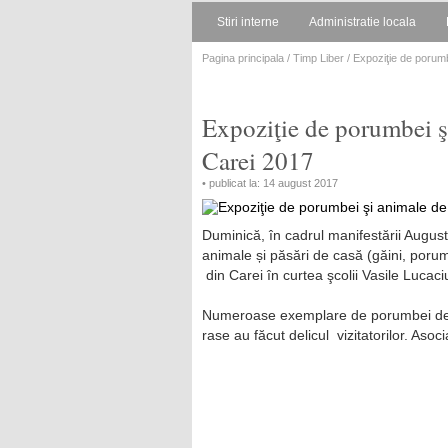
Stiri interne
Administratie locala
Pagina principala
/
Timp Liber
/ Expoziţie de porum
Expoziţie de porumbei ş
Carei 2017
• publicat la: 14 august 2017
Duminică, în cadrul manifestării Augu
animale și păsări de casă (găini, porumb
din Carei în curtea şcolii Vasile Lucaci
Numeroase exemplare de porumbei de ras
rase au făcut delicul vizitatorilor. Asoc