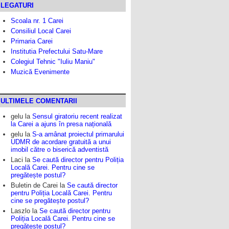
LEGATURI
Scoala nr. 1 Carei
Consiliul Local Carei
Primaria Carei
Institutia Prefectului Satu-Mare
Colegiul Tehnic "Iuliu Maniu"
Muzică Evenimente
ULTIMELE COMENTARII
gelu
la
Sensul giratoriu recent realizat
la Carei a ajuns în presa națională
gelu
la
S-a amânat proiectul primarului
UDMR de acordare gratuită a unui
imobil către o biserică adventistă
Laci
la
Se caută director pentru Poliția
Locală Carei. Pentru cine se
pregătește postul?
Buletin de Carei
la
Se caută director
pentru Poliția Locală Carei. Pentru
cine se pregătește postul?
Laszlo
la
Se caută director pentru
Poliția Locală Carei. Pentru cine se
pregătește postul?