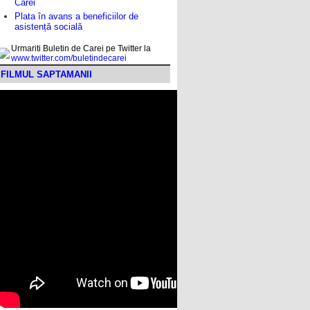
Carei
Plata în avans a beneficiilor de
asistență socială
Urmariti Buletin de Carei pe Twitter la
www.twitter.com/buletindecarei
FILMUL SAPTAMANII