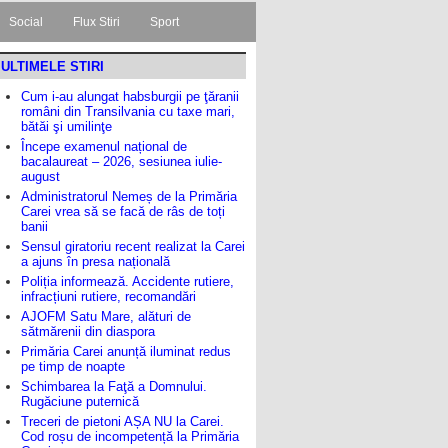
Social
Flux Stiri
Sport
ULTIMELE STIRI
Cum i-au alungat habsburgii pe ţăranii
români din Transilvania cu taxe mari,
bătăi şi umilinţe
Începe examenul național de
bacalaureat – 2026, sesiunea iulie-
august
Administratorul Nemeș de la Primăria
Carei vrea să se facă de râs de toți
banii
Sensul giratoriu recent realizat la Carei
a ajuns în presa națională
Poliția informează. Accidente rutiere,
infracțiuni rutiere, recomandări
AJOFM Satu Mare, alături de
sătmărenii din diaspora
Primăria Carei anunță iluminat redus
pe timp de noapte
Schimbarea la Faţă a Domnului.
Rugăciune puternică
Treceri de pietoni AȘA NU la Carei.
Cod roșu de incompetență la Primăria