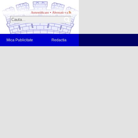
Autentificare
•
Abonati-va
Mica Publicitate
Redactia