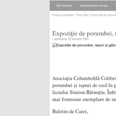
Stiri interne
Administratie locala
Pagina principala
/
Timp Liber
/ Expoziție de porumbe
Expoziție de porumbei, i
• publicat la: 22 ianuarie 2025
Asociația Columbofilă Colibri
porumbei și iepuri de rasă în 
liceului Simion Bărnuțiu. Înfii
mai frumoase exemplare de ani
Buletin de Carei,