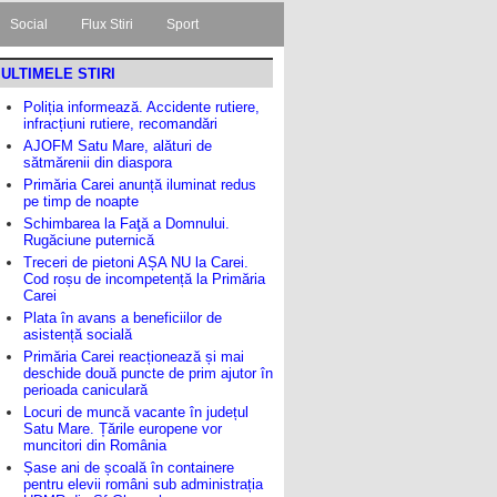
Social
Flux Stiri
Sport
ULTIMELE STIRI
Poliția informează. Accidente rutiere,
infracțiuni rutiere, recomandări
AJOFM Satu Mare, alături de
sătmărenii din diaspora
Primăria Carei anunță iluminat redus
pe timp de noapte
Schimbarea la Faţă a Domnului.
Rugăciune puternică
Treceri de pietoni AȘA NU la Carei.
Cod roșu de incompetență la Primăria
Carei
Plata în avans a beneficiilor de
asistență socială
Primăria Carei reacționează și mai
deschide două puncte de prim ajutor în
perioada caniculară
Locuri de muncă vacante în județul
Satu Mare. Țările europene vor
muncitori din România
Șase ani de școală în containere
pentru elevii români sub administrația