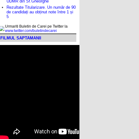
UDMR din Sf.Gheorghe
Rezultate Titularizare. Un număr de 90
de candidați au obținut note între 1 și
5
Urmariti Buletin de Carei pe Twitter la
www.twitter.com/buletindecarei
FILMUL SAPTAMANII