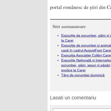
portal românesc de știri din Ca
Stiri asemanatoare
Expoziție de porumbei, găini și 
la Carei
Expoziţie de porumbei şi anima
casă în cadrul AugustFest Care
Expoziţia Asociaţiei Colibri Care
Expoziție Națională și Internați
porumbei, găini, iepuri și păsări
exotice la Carei
Târg de porumbei duminică
Lasati un comentariu