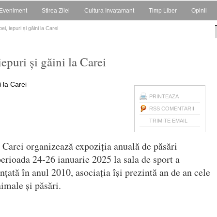
Eveniment
Stirea Zilei
Cultura Invatamant
Timp Liber
Opinii
i, iepuri și găini la Carei
epuri și găini la Carei
PRINTEAZA
RSS COMENTARII
TRIMITE EMAIL
 Carei organizează expoziția anuală de păsări
perioada 24-26 ianuarie 2025 la sala de sport a
nțată în anul 2010, asociația își prezintă an de an cele
male și păsări.