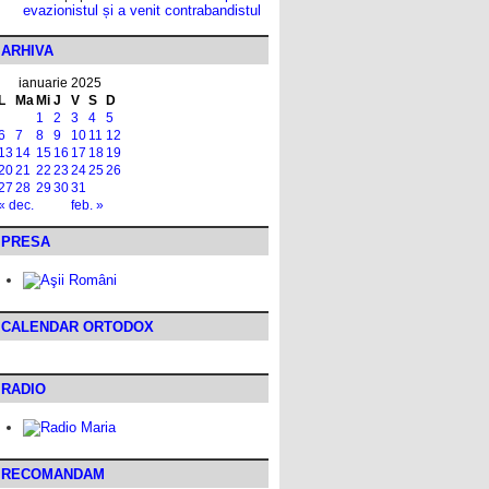
evazionistul și a venit contrabandistul
ARHIVA
ianuarie 2025
L
Ma
Mi
J
V
S
D
1
2
3
4
5
6
7
8
9
10
11
12
13
14
15
16
17
18
19
20
21
22
23
24
25
26
27
28
29
30
31
« dec.
feb. »
PRESA
CALENDAR ORTODOX
RADIO
RECOMANDAM