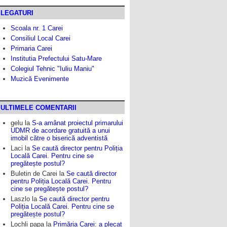
LEGATURI
Scoala nr. 1 Carei
Consiliul Local Carei
Primaria Carei
Institutia Prefectului Satu-Mare
Colegiul Tehnic "Iuliu Maniu"
Muzică Evenimente
ULTIMELE COMENTARII
gelu
la
S-a amânat proiectul primarului
UDMR de acordare gratuită a unui
imobil către o biserică adventistă
Laci
la
Se caută director pentru Poliția
Locală Carei. Pentru cine se
pregătește postul?
Buletin de Carei
la
Se caută director
pentru Poliția Locală Carei. Pentru
cine se pregătește postul?
Laszlo
la
Se caută director pentru
Poliția Locală Carei. Pentru cine se
pregătește postul?
Lochli papa
la
Primăria Carei: a plecat