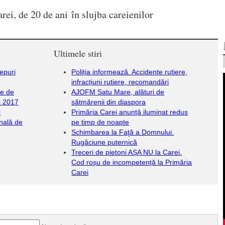
rei, de 20 de ani în slujba careienilor
Ultimele stiri
iepuri
Poliția informează. Accidente rutiere,
infracțiuni rutiere, recomandări
le de
AJOFM Satu Mare, alături de
i 2017
sătmărenii din diaspora
i
Primăria Carei anunță iluminat redus
onală de
pe timp de noapte
Schimbarea la Faţă a Domnului.
Rugăciune puternică
Treceri de pietoni AȘA NU la Carei.
Cod roșu de incompetență la Primăria
Carei