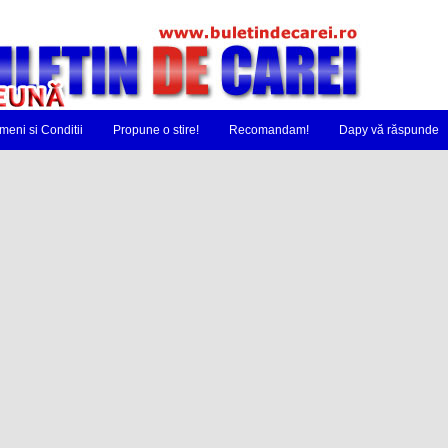
meni si Conditii
Propune o stire!
Recomandam!
Dapy vă răspunde