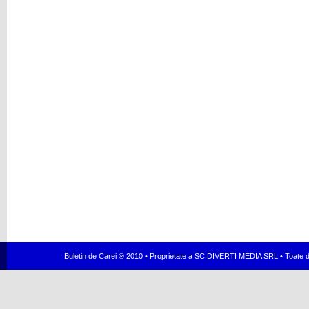
Buletin de Carei ® 2010 • Proprietate a SC DIVERTI MEDIA SRL • Toate dr