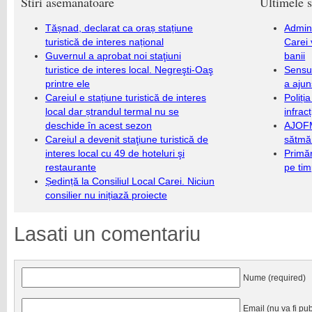
Stiri asemanatoare
Ultimele s
Tășnad, declarat ca oraș stațiune
Admini
turistică de interes național
Carei 
Guvernul a aprobat noi staţiuni
banii
turistice de interes local. Negreşti-Oaş
Sensul
printre ele
a ajun
Careiul e stațiune turistică de interes
Poliți
local dar ștrandul termal nu se
infrac
deschide în acest sezon
AJOFM
Careiul a devenit staţiune turistică de
sătmăr
interes local cu 49 de hoteluri şi
Primăr
restaurante
pe ti
Ședință la Consiliul Local Carei. Niciun
consilier nu inițiază proiecte
Lasati un comentariu
Nume (required)
Email (nu va fi pub