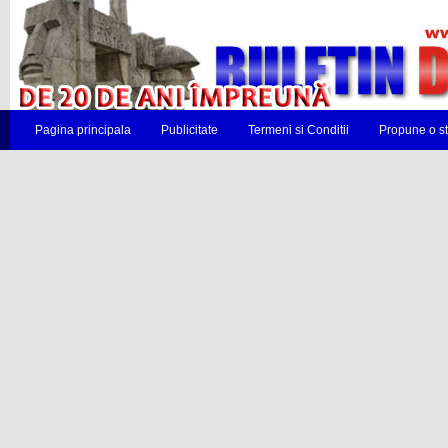
Pagina principala
Publicitate
Termeni si Conditii
Propune o st