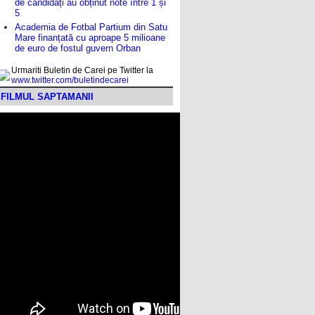
de candidați au obținut note între 1 și
5
Academia de Fotbal Partium din Satu
Mare finanțată cu aproape 5 milioane
de euro de fostul guvern Orban
Urmariti Buletin de Carei pe Twitter la
www.twitter.com/buletindecarei
FILMUL SAPTAMANII