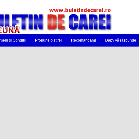
meni si Conditii
Propune o stire!
Recomandam!
Dapy vă răspunde