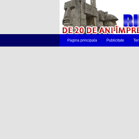
Pagina principala
Publicitate
Ter