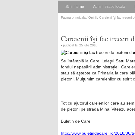
Stiri interne
Administratie locala
Pagina principala
/
Opinii
/ Careienii îşi fac treceri
Careienii îşi fac treceri
• publicat la: 25 iulie 2018
Se întâmplă la Carei judeţul Satu Mare.
fondul nepăsării administraţiei. Careie
stau să aştepte ca Primăria la care plă
pietoni. Mulţumim careienilor cu spirit 
Tot cu ajutorul careienilor care au semn
de pietoni pe strada Mihai Viteazu aces
Buletin de Carei
http://www.buletindecarei.ro/2018/06/t