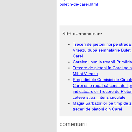
buletin-de-carei.html
Stiri asemanatoare
Treceri de pietoni noi pe strada
Viteazu după semnalările Bulet
Carei
Careienii pun la treabă Primăria
Trecere de pietoni în Carei pe 
Mihai Viteazu
Președintele Comisiei de Circula
Carei este rugat să constate lip
indicatoarelor Trecere de Pieton
câteva străzi intens circulate
Magia Sărbătorilor pe timp de zi
treceri de pietoni din Carei
comentarii