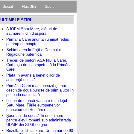
Social
Flux Stiri
Sport
ULTIMELE STIRI
AJOFM Satu Mare, alături de
sătmărenii din diaspora
Primăria Carei anunță iluminat redus
pe timp de noapte
Schimbarea la Faţă a Domnului.
Rugăciune puternică
Treceri de pietoni AȘA NU la Carei.
Cod roșu de incompetență la Primăria
Carei
Plata în avans a beneficiilor de
asistență socială
Primăria Carei reacționează și mai
deschide două puncte de prim ajutor în
perioada caniculară
Locuri de muncă vacante în județul
Satu Mare. Țările europene vor
muncitori din România
Șase ani de școală în containere
pentru elevii români sub administrația
UDMR din Sf.Gheorghe
Rezultate Titularizare. Un număr de 90