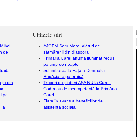
Ultimele stiri
 Mihai
AJOFM Satu Mare, alături de
in de
sătmărenii din diaspora
Primăria Carei anunță iluminat redus
pe timp de noapte
strada
Schimbarea la Faţă a Domnului.
Rugăciune puternică
ție din
Treceri de pietoni AȘA NU la Carei.
sa
Cod roșu de incompetență la Primăria
i pe
Carei
Plata în avans a beneficiilor de
 la
asistență socială