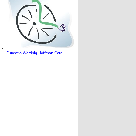
Fundatia Werdnig Hoffman Carei