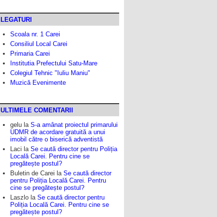
LEGATURI
Scoala nr. 1 Carei
Consiliul Local Carei
Primaria Carei
Institutia Prefectului Satu-Mare
Colegiul Tehnic "Iuliu Maniu"
Muzică Evenimente
ULTIMELE COMENTARII
gelu
la
S-a amânat proiectul primarului
UDMR de acordare gratuită a unui
imobil către o biserică adventistă
Laci
la
Se caută director pentru Poliția
Locală Carei. Pentru cine se
pregătește postul?
Buletin de Carei
la
Se caută director
pentru Poliția Locală Carei. Pentru
cine se pregătește postul?
Laszlo
la
Se caută director pentru
Poliția Locală Carei. Pentru cine se
pregătește postul?