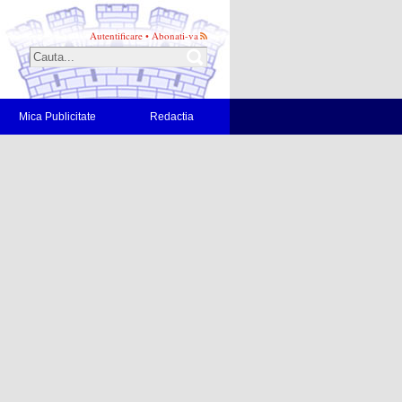
Autentificare
•
Abonati-va
Mica Publicitate
Redactia