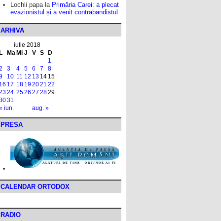
Lochli papa
la
Primăria Carei: a plecat
evazionistul și a venit contrabandistul
ARHIVA
iulie 2018
L
Ma
Mi
J
V
S
D
1
2
3
4
5
6
7
8
9
10
11
12
13
14
15
16
17
18
19
20
21
22
23
24
25
26
27
28
29
30
31
« iun.
aug. »
PRESA
CALENDAR ORTODOX
RADIO