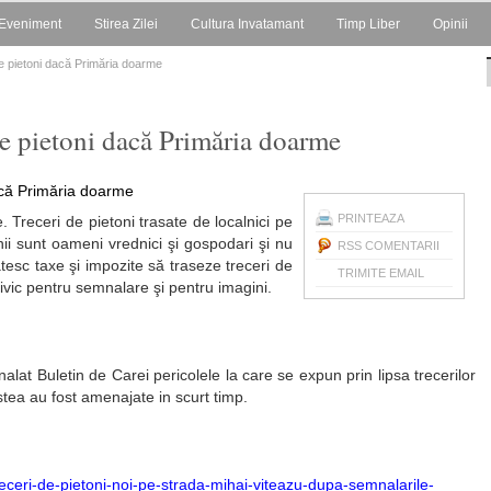
Eveniment
Stirea Zilei
Cultura Invatamant
Timp Liber
Opinii
 de pietoni dacă Primăria doarme
 de pietoni dacă Primăria doarme
PRINTEAZA
 Treceri de pietoni trasate de localnici pe
nii sunt oameni vrednici şi gospodari şi nu
RSS COMENTARII
tesc taxe şi impozite să traseze treceri de
TRIMITE EMAIL
civic pentru semnalare şi pentru imagini.
alat Buletin de Carei pericolele la care se expun prin lipsa trecerilor
tea au fost amenajate in scurt timp.
receri-de-pietoni-noi-pe-strada-mihai-viteazu-dupa-semnalarile-