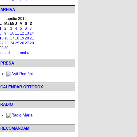
ARHIVA
aprilie 2019
L
Ma
Mi
J
V
S
D
1
2
3
4
5
6
7
8
9
10
11
12
13
14
15
16
17
18
19
20
21
22
23
24
25
26
27
28
29
30
« mart.
mai »
PRESA
CALENDAR ORTODOX
RADIO
RECOMANDAM