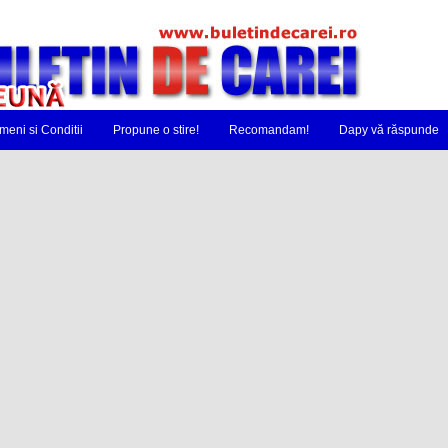
meni si Conditii
Propune o stire!
Recomandam!
Dapy vă răspunde