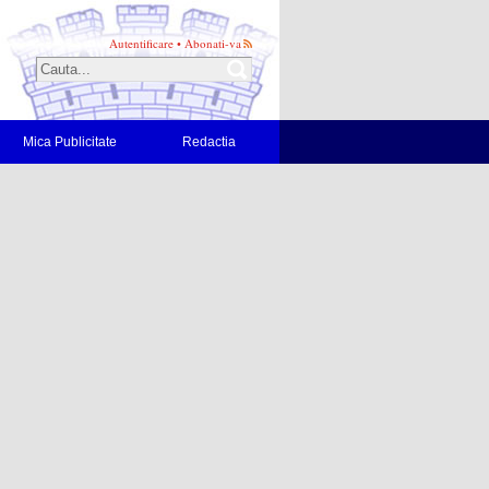
Autentificare
•
Abonati-va
Mica Publicitate
Redactia