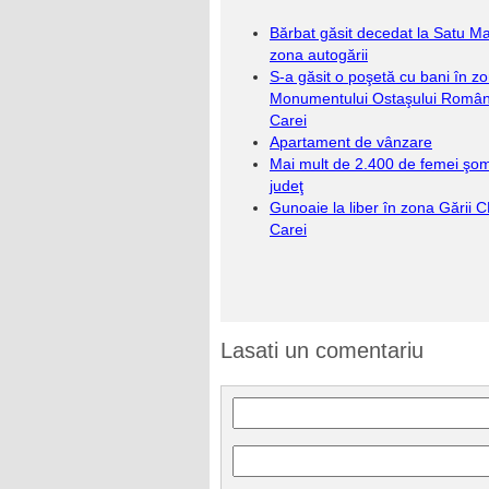
Bărbat găsit decedat la Satu Ma
zona autogării
S-a găsit o poşetă cu bani în z
Monumentului Ostaşului Român
Carei
Apartament de vânzare
Mai mult de 2.400 de femei şom
judeţ
Gunoaie la liber în zona Gării 
Carei
Lasati un comentariu