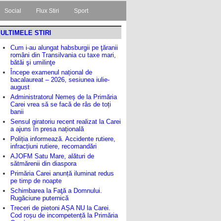
Social
Flux Stiri
Sport
ULTIMELE STIRI
Cum i-au alungat habsburgii pe ţăranii
români din Transilvania cu taxe mari,
bătăi şi umilinţe
Începe examenul național de
bacalaureat – 2026, sesiunea iulie-
august
Administratorul Nemeș de la Primăria
Carei vrea să se facă de râs de toți
banii
Sensul giratoriu recent realizat la Carei
a ajuns în presa națională
Poliția informează. Accidente rutiere,
infracțiuni rutiere, recomandări
AJOFM Satu Mare, alături de
sătmărenii din diaspora
Primăria Carei anunță iluminat redus
pe timp de noapte
Schimbarea la Faţă a Domnului.
Rugăciune puternică
Treceri de pietoni AȘA NU la Carei.
Cod roșu de incompetență la Primăria