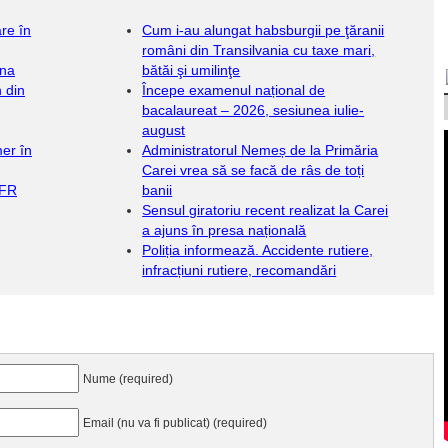
re în
Cum i-au alungat habsburgii pe ţăranii
români din Transilvania cu taxe mari,
ona
bătăi şi umilinţe
 din
Începe examenul național de
bacalaureat – 2026, sesiunea iulie-
august
er în
Administratorul Nemeș de la Primăria
Carei vrea să se facă de râs de toți
CFR
banii
Sensul giratoriu recent realizat la Carei
a ajuns în presa națională
Poliția informează. Accidente rutiere,
infracțiuni rutiere, recomandări
Nume (required)
Email (nu va fi publicat) (required)