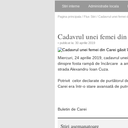
Stiri interne
Administratie locala
Pagina principala
/
Flux Stiri
/ Cadavrul unei femei d
Cadavrul unei femei din 
• publicat la: 30 aprilie 2019
Miercuri, 24 aprilie 2019, cadavrul unei
dinspre fosta rampă de încărcare a ani
strada Alexandru Ioan Cuza.
Potrivit celor declarate de purtătorul de
Carei era într-o stare avansată de putr
Buletin de Carei
Stiri asemanatoare