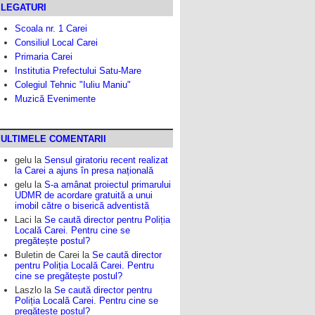
LEGATURI
Scoala nr. 1 Carei
Consiliul Local Carei
Primaria Carei
Institutia Prefectului Satu-Mare
Colegiul Tehnic "Iuliu Maniu"
Muzică Evenimente
ULTIMELE COMENTARII
gelu
la
Sensul giratoriu recent realizat
la Carei a ajuns în presa națională
gelu
la
S-a amânat proiectul primarului
UDMR de acordare gratuită a unui
imobil către o biserică adventistă
Laci
la
Se caută director pentru Poliția
Locală Carei. Pentru cine se
pregătește postul?
Buletin de Carei
la
Se caută director
pentru Poliția Locală Carei. Pentru
cine se pregătește postul?
Laszlo
la
Se caută director pentru
Poliția Locală Carei. Pentru cine se
pregătește postul?