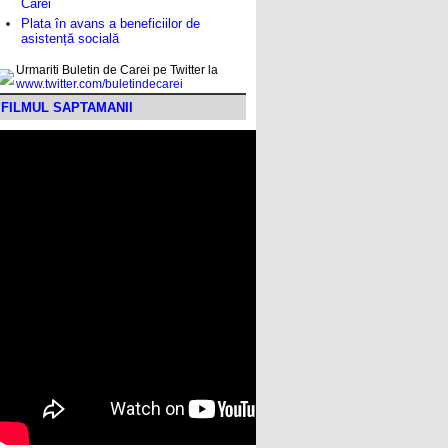
Carei
Plata în avans a beneficiilor de
asistență socială
Urmariti Buletin de Carei pe Twitter la
www.twitter.com/buletindecarei
FILMUL SAPTAMANII