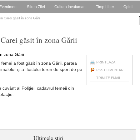
Eveniment
Stirea Zilei
Cultura Invatamant
Timp Liber
Opinii
in Carei găsit în zona Gării
Carei găsit în zona Gării
PRINTEAZA
 femei a fost găsit în zona Gării, partea
malelor și a fostului teren de sport de pe
RSS COMENTARII
TRIMITE EMAIL
 cuvânt al Poliției, cadavrul femeii din
efacție.
Ultimele stiri