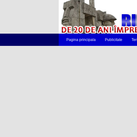
Pagina principala
Publicitate
Ter