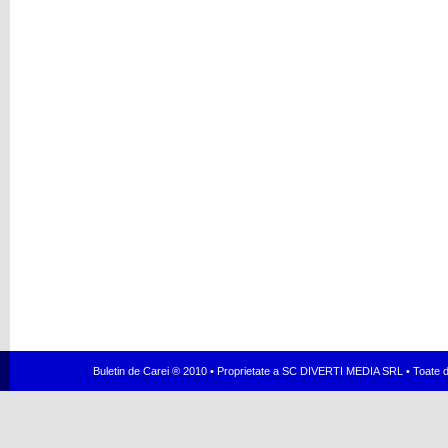
Buletin de Carei ® 2010 • Proprietate a SC DIVERTI MEDIA SRL • Toate dr