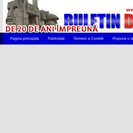
Pagina principala
Publicitate
Termeni si Conditii
Propune o st