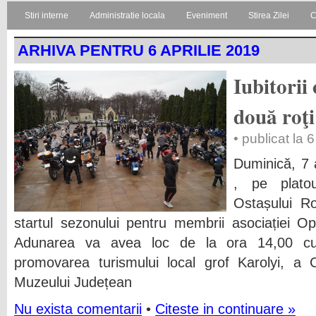
Stiri interne
Administratie locala
Eveniment
Stirea Zilei
C
ARHIVA PENTRU 6 APRILIE 2019
Iubitorii
două roţi
• publicat la 
Duminică, 7 
, pe plato
Ostașului 
startul sezonului pentru membrii asociației 
Adunarea va avea loc de la ora 14,00 cu s
promovarea turismului local grof Karolyi, a C
Muzeului Județean
Nu exista comentarii
•
Citeste in continuare »