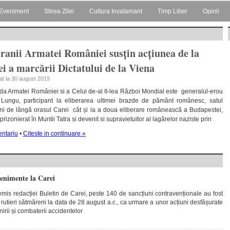
Eveniment
Stirea Zilei
Cultura Invatamant
Timp Liber
Opinii
ranii Armatei României susțin acțiunea de la
i a marcării Dictatului de la Viena
cat la 30 august 2019
a Armatei României si a Celui de-al II-lea Război Mondial este generalul-erou
Lungu, participant la eliberarea ultimei brazde de pământ românesc, satul
ni de lângă orasul Carei cât și la a doua eliberare românească a Budapestei,
 prizonierat în Muntii Tatra si devenit si supravietuitor al lagărelor naziste prin
ntariu
•
Citeste in continuare »
venimente la Carei
emis redacției Buletin de Carei, peste 140 de sancțiuni contravenționale au fost
ii rutieri sătmăreni la data de 28 august a.c., ca urmare a unor acțiuni desfășurate
irii și combaterii accidentelor