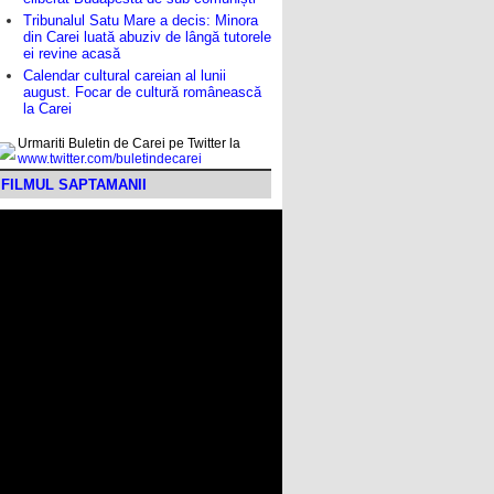
Tribunalul Satu Mare a decis: Minora
din Carei luată abuziv de lângă tutorele
ei revine acasă
Calendar cultural careian al lunii
august. Focar de cultură românească
la Carei
Urmariti Buletin de Carei pe Twitter la
www.twitter.com/buletindecarei
FILMUL SAPTAMANII