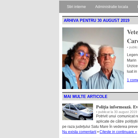
Stiri interne
Administratie locala
ARHIVA PENTRU 30 AUGUST 2019
Vete
Care
• publi
Legend
Marin 
Urzice
luat in
1 come
MAI MULTE ARTICOLE
Poliția informează. E
• publicat la 30 august 2019
Potrivit unui comunicat r
aplicate de către polițișt
pe raza județului Satu Mare în vederea preven
Nu exista comentarii
•
Citeste in continuare »