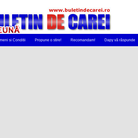
meni si Conditii
Propune o stire!
Recomandam!
Dapy vă răspunde