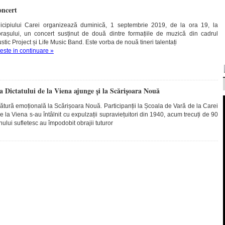
oncert
nicipiului Carei organizează duminică, 1 septembrie 2019, de la ora 19, la
 orașului, un concert susținut de două dintre formațiile de muzică din cadrul
oustic Project și Life Music Band. Este vorba de nouă tineri talentați
teste in continuare »
 Dictatului de la Viena ajunge și la Scărișoara Nouă
ură emoțională la Scărișoara Nouă. Participanții la Școala de Vară de la Carei
 la Viena s-au întâlnit cu expulzații supraviețuitori din 1940, acum trecuți de 90
nului sufletesc au împodobit obrajii tuturor