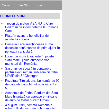
Social
Flux Stiri
Sport
ULTIMELE STIRI
Treceri de pietoni AȘA NU la Carei.
Cod roșu de incompetență la Primăria
Carei
Plata în avans a beneficiilor de
asistență socială
Primăria Carei reacționează și mai
deschide două puncte de prim ajutor în
perioada caniculară
Locuri de muncă vacante în județul
Satu Mare. Țările europene vor
muncitori din România
Șase ani de școală în containere
pentru elevii români sub administrația
UDMR din Sf.Gheorghe
Rezultate Titularizare. Un număr de 90
de candidați au obținut note între 1 și
5
Academia de Fotbal Partium din Satu
Mare finanțată cu aproape 5 milioane
de euro de fostul guvern Orban
4 august 1919, Armata Română a
eliberat Budapesta de sub comuniști