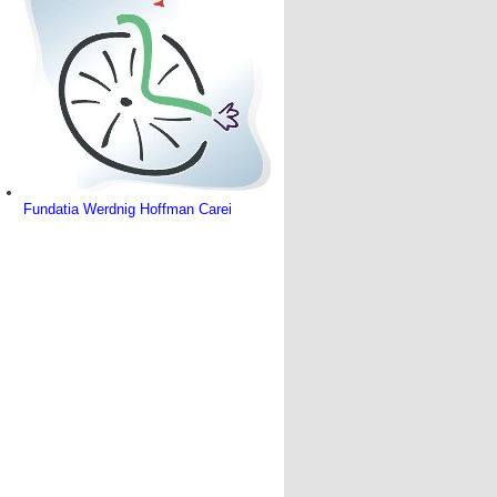
Fundatia Werdnig Hoffman Carei