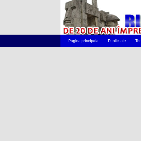
Pagina principala
Publicitate
Ter