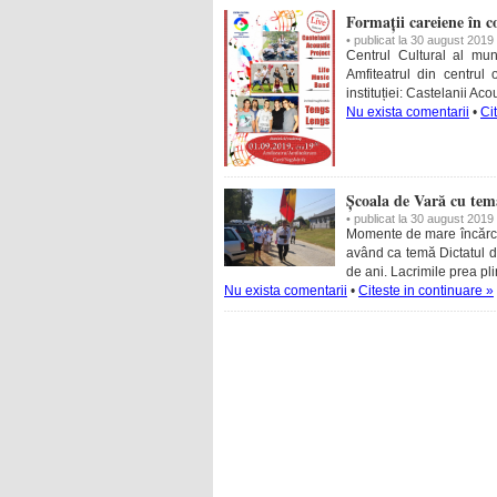
Formații careiene în c
• publicat la 30 august 2019
Centrul Cultural al mu
Amfiteatrul din centrul
instituției: Castelanii Ac
Nu exista comentarii
•
Ci
Școala de Vară cu tema
• publicat la 30 august 2019
Momente de mare încărcăt
având ca temă Dictatul de
de ani. Lacrimile prea pli
Nu exista comentarii
•
Citeste in continuare »