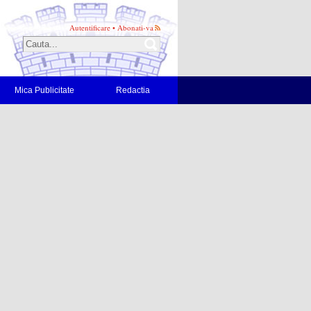
Autentificare
•
Abonati-va
Mica Publicitate
Redactia