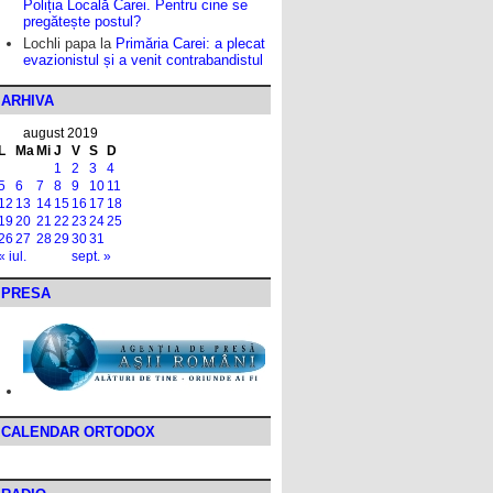
Poliția Locală Carei. Pentru cine se
pregătește postul?
Lochli papa
la
Primăria Carei: a plecat
evazionistul și a venit contrabandistul
ARHIVA
august 2019
L
Ma
Mi
J
V
S
D
1
2
3
4
5
6
7
8
9
10
11
12
13
14
15
16
17
18
19
20
21
22
23
24
25
26
27
28
29
30
31
« iul.
sept. »
PRESA
CALENDAR ORTODOX