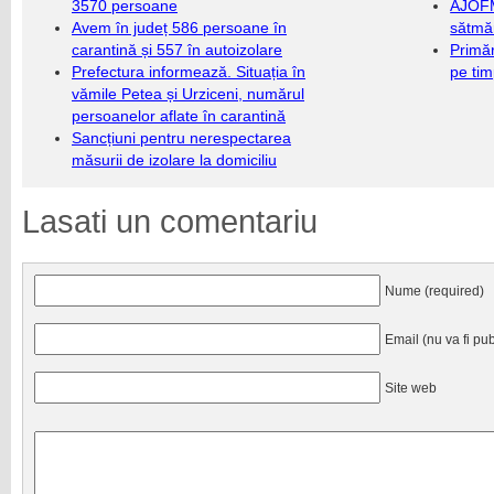
3570 persoane
AJOFM
Avem în județ 586 persoane în
sătmăr
carantină și 557 în autoizolare
Primăr
Prefectura informează. Situația în
pe ti
vămile Petea și Urziceni, numărul
persoanelor aflate în carantină
Sancțiuni pentru nerespectarea
măsurii de izolare la domiciliu
Lasati un comentariu
Nume (required)
Email (nu va fi pub
Site web