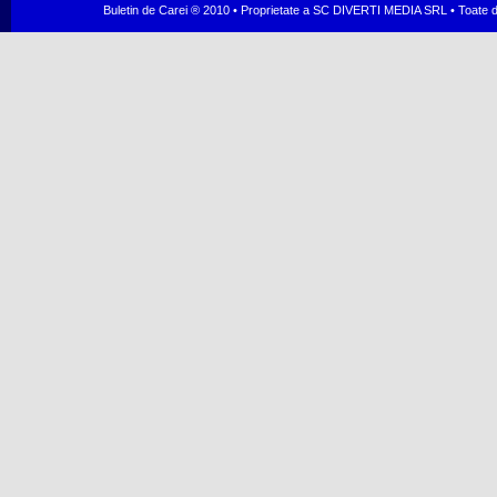
Buletin de Carei ® 2010 • Proprietate a SC DIVERTI MEDIA SRL • Toate dr