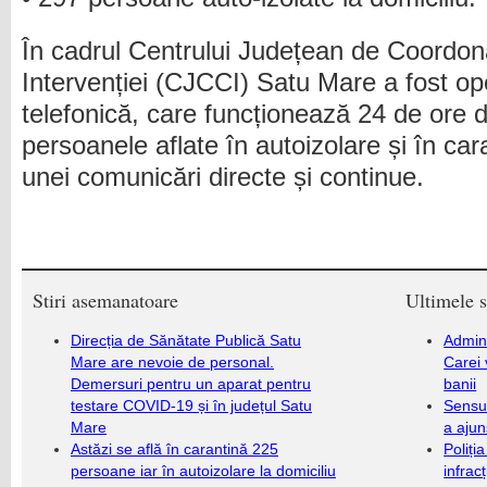
În cadrul Centrului Județean de Coordo
Intervenției (CJCCI) Satu Mare a fost ope
telefonică, care funcționează 24 de ore d
persoanele aflate în autoizolare și în car
unei comunicări directe și continue.
Stiri asemanatoare
Ultimele s
Direcția de Sănătate Publică Satu
Admini
Mare are nevoie de personal.
Carei 
Demersuri pentru un aparat pentru
banii
testare COVID-19 și în județul Satu
Sensul
Mare
a ajun
Astăzi se află în carantină 225
Poliți
persoane iar în autoizolare la domiciliu
infrac