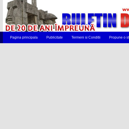
Pagina principala
Publicitate
Termeni si Conditii
Propune o st