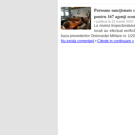
Persoane sancționate c
pentru 167 agenți eco
• publicat la 23 martie 2020
La nivelul Inspectoratului
locali au efectuat verifi
baza prevederilor Ordonanței Militare nr. 1/2
Nu exista comentarii
•
Citeste in continuare »