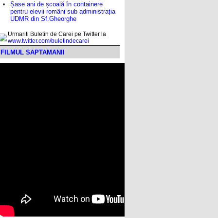
Șase ani de școală în containere
pentru elevii români sub administrația
UDMR din Sf.Gheorghe
Urmariti Buletin de Carei pe Twitter la
www.twitter.com/buletindecarei
FILMUL SAPTAMANII