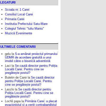
LEGATURI
Scoala nr. 1 Carei
Consiliul Local Carei
Primaria Carei
Institutia Prefectului Satu-Mare
Colegiul Tehnic "Iuliu Maniu"
Muzică Evenimente
ULTIMELE COMENTARII
gelu
la
S-a amânat proiectul primarului
UDMR de acordare gratuită a unui
imobil către o biserică adventistă
Laci
la
Se caută director pentru Poliția
Locală Carei. Pentru cine se
pregătește postul?
Buletin de Carei
la
Se caută director
pentru Poliția Locală Carei. Pentru
cine se pregătește postul?
Laszlo
la
Se caută director pentru
Poliția Locală Carei. Pentru cine se
pregătește postul?
Lochli papa
la
Primăria Carei: a plecat
evazionistul și a venit contrabandistul