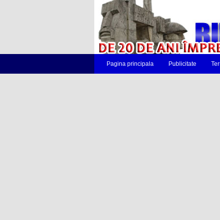
Pagina principala
Publicitate
Ter