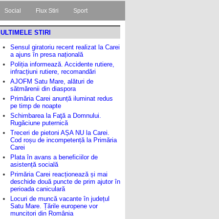
Social
Flux Stiri
Sport
ULTIMELE STIRI
Sensul giratoriu recent realizat la Carei
a ajuns în presa națională
Poliția informează. Accidente rutiere,
infracțiuni rutiere, recomandări
AJOFM Satu Mare, alături de
sătmărenii din diaspora
Primăria Carei anunță iluminat redus
pe timp de noapte
Schimbarea la Faţă a Domnului.
Rugăciune puternică
Treceri de pietoni AȘA NU la Carei.
Cod roșu de incompetență la Primăria
Carei
Plata în avans a beneficiilor de
asistență socială
Primăria Carei reacționează și mai
deschide două puncte de prim ajutor în
perioada caniculară
Locuri de muncă vacante în județul
Satu Mare. Țările europene vor
muncitori din România