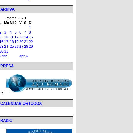
ARHIVA
martie 2020
L
Ma
Mi
J
V
S
D
1
2
3
4
5
6
7
8
9
10
11
12
13
14
15
16
17
18
19
20
21
22
23
24
25
26
27
28
29
30
31
« feb.
apr. »
PRESA
CALENDAR ORTODOX
RADIO