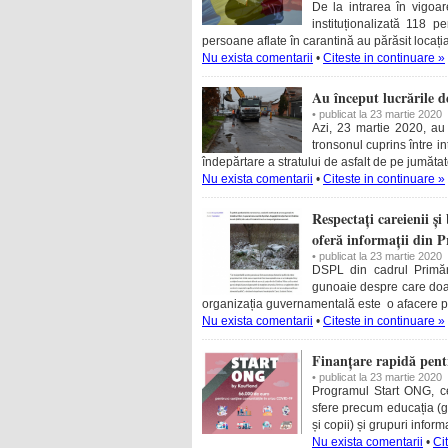
De la intrarea în vigoar
instituționalizată 118
persoane aflate în carantină au părăsit locați
Nu exista comentarii
•
Citeste in continuare »
Au început lucrările d
• publicat la 23 martie 2020
Azi, 23 martie 2020, au 
tronsonul cuprins între i
îndepărtare a stratului de asfalt de pe jumăt
Nu exista comentarii
•
Citeste in continuare »
Respectați careienii ș
oferă informații din P
• publicat la 23 martie 2020
DSPL din cadrul Primări
gunoaie despre care doar 
organizația guvernamentală este o afacere pe
Nu exista comentarii
•
Citeste in continuare »
Finanțare rapidă pent
• publicat la 23 martie 2020
Programul Start ONG, cel
sfere precum educația (gr
și copii) și grupuri infor
Nu exista comentarii
•
Ci