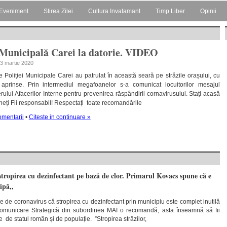
Eveniment
Stirea Zilei
Cultura Invatamant
Timp Liber
Opinii
 Municipală Carei la datorie. VIDEO
 23 martie 2020
e Poliției Municipale Carei au patrulat în această seară pe străzile orașului, cu
e aprinse. Prin intermediul megafoanelor s-a comunicat locuitorilor mesajul
erului Afacerilor Interne pentru prevenirea răspândirii cornavirusului. Stați acasă
eți Fii responsabil! Respectați toate recomandările
omentarii
•
Citeste in continuare »
ropirea cu dezinfectant pe bază de clor. Primarul Kovacs spune că e
ipă,,
 de coronavirus că stropirea cu dezinfectant prin municipiu este complet inutilă
omunicare Strategică din subordinea MAI o recomandă, asta înseamnă să fii
e de statul român și de populație. ”Stropirea străzilor,