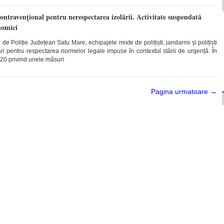
ontravențional pentru nerespectarea izolării. Activitate suspendată
nomici
 de Poliție Județean Satu Mare, echipajele mixte de polițiști, jandarmi și polițiști
cări pentru respectarea normelor legale impuse în contextul stării de urgență. În
020 privind unele măsuri
Pagina urmatoare →