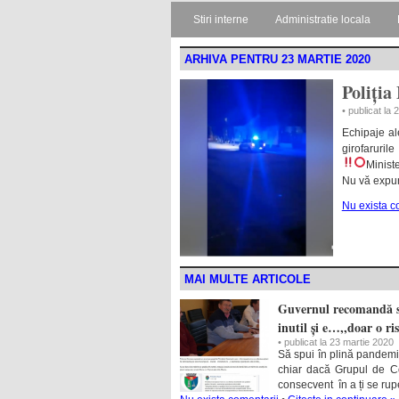
Stiri interne
Administratie locala
ARHIVA PENTRU 23 MARTIE 2020
Poliția
• publicat la
Echipaje al
girofaruril
Minist
Nu vă expun
Nu exista c
MAI MULTE ARTICOLE
Guvernul recomandă st
inutil și e…,,doar o ris
• publicat la 23 martie 2020
Să spui în plină pandemie
chiar dacă Grupul de C
consecvent în a ți se rup