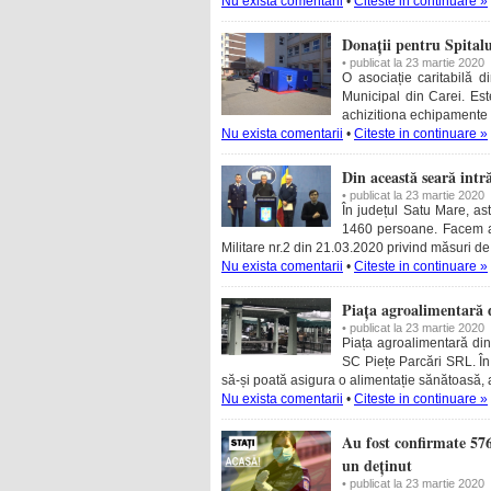
Nu exista comentarii
•
Citeste in continuare »
Donații pentru Spital
• publicat la 23 martie 2020
O asociație caritabilă
Municipal din Carei. Est
achizitiona echipamente 
Nu exista comentarii
•
Citeste in continuare »
Din această seară intră
• publicat la 23 martie 2020
În județul Satu Mare, ast
1460 persoane. Facem ap
Militare nr.2 din 21.03.2020 privind măsuri de
Nu exista comentarii
•
Citeste in continuare »
Piața agroalimentară 
• publicat la 23 martie 2020
Piața agroalimentară din 
SC Piețe Parcări SRL. În 
să-și poată asigura o alimentație sănătoasă, 
Nu exista comentarii
•
Citeste in continuare »
Au fost confirmate 576
un deținut
• publicat la 23 martie 2020