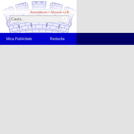
Autentificare
•
Abonati-va
Mica Publicitate
Redactia