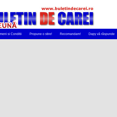
meni si Conditii
Propune o stire!
Recomandam!
Dapy vă răspunde