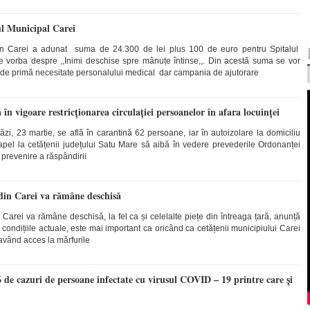
ul Municipal Carei
 din Carei a adunat suma de 24.300 de lei plus 100 de euro pentru Spitalul
e vorba despre ,,Inimi deschise spre mânuțe întinse,,. Din acestă suma se vor
de primă necesitate personalului medical dar campania de ajutorare
 în vigoare restricționarea circulației persoanelor în afara locuinței
ăzi, 23 martie, se află în carantină 62 persoane, iar în autoizolare la domiciliu
el la cetățenii județului Satu Mare să aibă în vedere prevederile Ordonanței
 prevenire a răspândirii
din Carei va rămâne deschisă
Carei va rămâne deschisă, la fel ca și celelalte piețe din întreaga țară, anunță
condițiile actuale, este mai important ca oricând ca cetățenii municipiului Carei
având acces la mărfurile
 de cazuri de persoane infectate cu virusul COVID – 19 printre care și