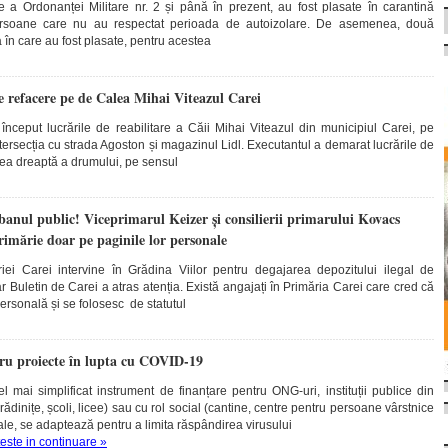
e a Ordonanței Militare nr. 2 și până în prezent, au fost plasate în carantină
 persoane care nu au respectat perioada de autoizolare. De asemenea, două
a în care au fost plasate, pentru acestea
e refacere pe de Calea Mihai Viteazul Carei
început lucrările de reabilitare a Căii Mihai Viteazul din municipiul Carei, pe
ntersecția cu strada Agoston și magazinul Lidl. Executantul a demarat lucrările de
atea dreaptă a drumului, pe sensul
i banul public! Viceprimarul Keizer și consilierii primarului Kovacs
rimărie doar pe paginile lor personale
ei Carei intervine în Grădina Viilor pentru degajarea depozitului ilegal de
Buletin de Carei a atras atenția. Există angajați în Primăria Carei care cred că
rsonală și se folosesc de statutul
ru proiecte în lupta cu COVID-19
 mai simplificat instrument de finanțare pentru ONG-uri, instituții publice din
ădinițe, școli, licee) sau cu rol social (cantine, centre pentru persoane vârstnice
male, se adaptează pentru a limita răspândirea virusului
teste in continuare »