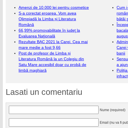
Amenzi de 10.000 lei pentru cosmetice
Cum i-
S-a corectat eroarea. Vom avea
români
Olimpiadă la Limba și Literatura
bătăi 
Română
Încep
66,99% promovabilitate în judeţ la
bacala
Evaluarea Naţională
augus
Rezultate BAC 2021 la Carei. Cea mai
Admini
mare medie a fost 9,66
Carei 
Post de profesor de Limba și
banii
Literatura Română la un Colegiu din
Sensul
Satu Mare accesibil doar cu probă de
a ajun
limbă maghiară
Poliți
infrac
Lasati un comentariu
Nume (required)
Email (nu va fi pub