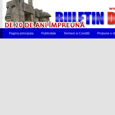
Pagina principala
Publicitate
Termeni si Conditii
Propune o st