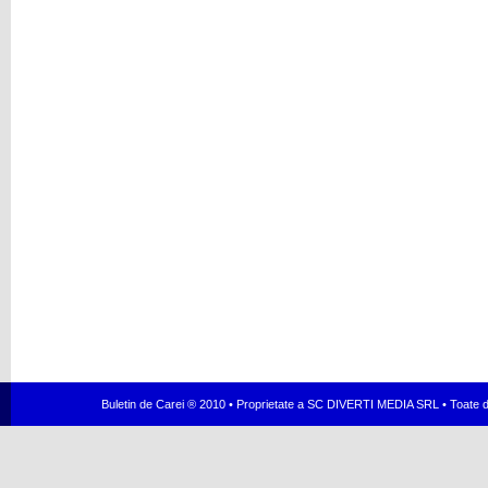
Buletin de Carei ® 2010 • Proprietate a SC DIVERTI MEDIA SRL • Toate dr