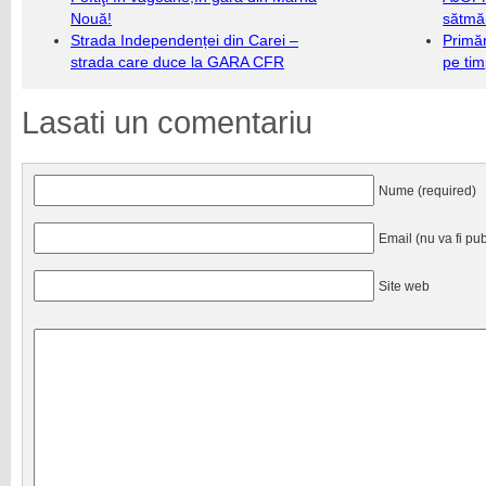
Nouă!
sătmăr
Strada Independenței din Carei –
Primăr
strada care duce la GARA CFR
pe ti
Lasati un comentariu
Nume (required)
Email (nu va fi pub
Site web