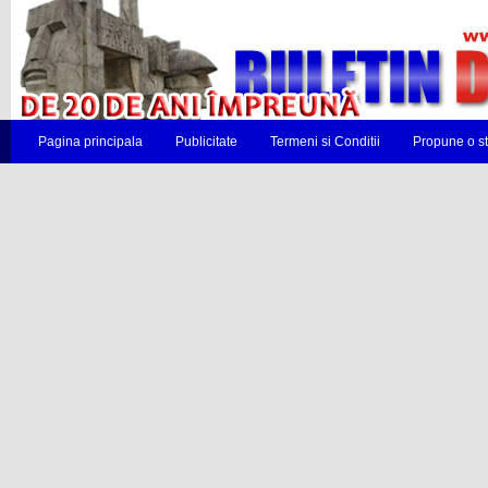
Pagina principala
Publicitate
Termeni si Conditii
Propune o st