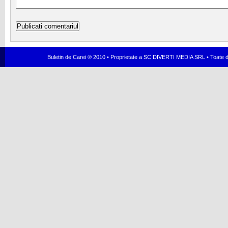
Buletin de Carei ® 2010 • Proprietate a SC DIVERTI MEDIA SRL • Toate dr