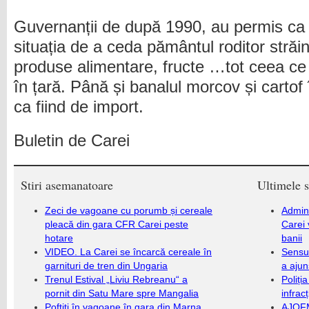
Guvernanții de după 1990, au permis ca
situația de a ceda pământul roditor străin
produse alimentare, fructe …tot ceea c
în țară. Până și banalul morcov și cartof
ca fiind de import.
Buletin de Carei
Stiri asemanatoare
Ultimele s
Zeci de vagoane cu porumb și cereale
Admini
pleacă din gara CFR Carei peste
Carei 
hotare
banii
VIDEO. La Carei se încarcă cereale în
Sensul
garnituri de tren din Ungaria
a ajun
Trenul Estival „Liviu Rebreanu“ a
Poliți
pornit din Satu Mare spre Mangalia
infrac
Poftiţi în vagoane,în gara din Marna
AJOFM