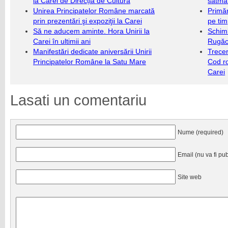
la Carei de Direcția de Cultură
sătmăr
Unirea Principatelor Române marcată
Primăr
prin prezentări şi expoziţii la Carei
pe ti
Să ne aducem aminte. Hora Unirii la
Schim
Carei în ultimii ani
Rugăc
Manifestări dedicate aniversării Unirii
Trecer
Principatelor Române la Satu Mare
Cod r
Carei
Lasati un comentariu
Nume (required)
Email (nu va fi pub
Site web