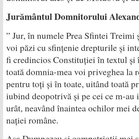
Jurământul Domnitorului Alexan
” Jur, în numele Prea Sfintei Treimi ș
voi păzi cu sfințenie drepturile și int
fi credincios Constituției în textul și î
toată domnia-mea voi priveghea la r
pentru toți și în toate, uitând toată p
iubind deopotrivă și pe cei ce m-au i
urât, neavând înaintea ochilor mei de
nației române.
Așa Dumnezeu și compatrioții mei să