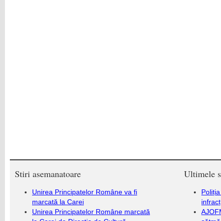
Stiri asemanatoare
Ultimele s
Unirea Principatelor Române va fi
Poliți
marcată la Carei
infrac
Unirea Principatelor Române marcată
AJOFM