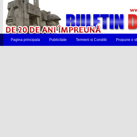
Pagina principala
Publicitate
Termeni si Conditii
Propune o st