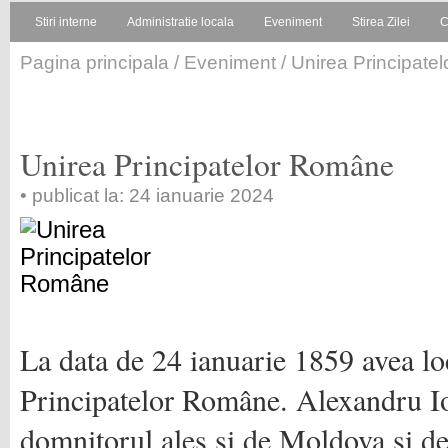
Stiri interne
Administratie locala
Eveniment
Stirea Zilei
C
Pagina principala
/
Eveniment
/ Unirea Principat
Unirea Principatelor Române
• publicat la: 24 ianuarie 2024
La data de 24 ianuarie 1859 avea l
Principatelor Române. Alexandru I
domnitorul ales și de Moldova și d