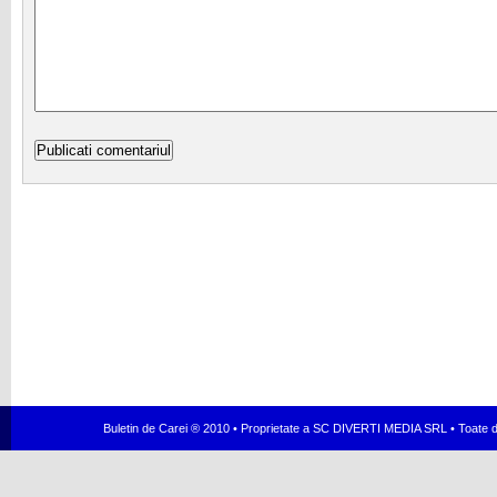
Buletin de Carei ® 2010 • Proprietate a SC DIVERTI MEDIA SRL • Toate dr